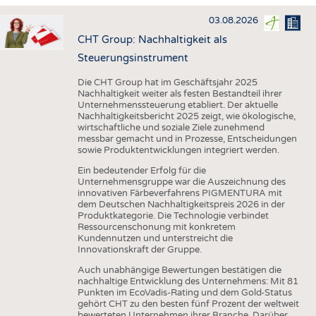
HAUS- UND HEIMTEXTILIEN
03.08.2026
BEKLEIDUNG
CHT Group: Nachhaltigkeit als
TESTS
Steuerungsinstrument
BUSINESS
FAKTEN
Die CHT Group hat im Geschäftsjahr 2025
Nachhaltigkeit weiter als festen Bestandteil ihrer
UNTERNEHMEN
STATISTICS
Unternehmenssteuerung etabliert. Der aktuelle
Nachhaltigkeitsbericht 2025 zeigt, wie ökologische,
AUSSCHREIBUNGEN
wirtschaftliche und soziale Ziele zunehmend
messbar gemacht und in Prozesse, Entscheidungen
DTV AUSSCHREIBUNGSDIENST
sowie Produktentwicklungen integriert werden.
WISSEN
TERMINE
Ein bedeutender Erfolg für die
Unternehmensgruppe war die Auszeichnung des
DAUNENCHECK
BRANCHENTERMINE
innovativen Färbeverfahrens PIGMENTURA mit
dem Deutschen Nachhaltigkeitspreis 2026 in der
ADRESSEN & LINKS
Produktkategorie. Die Technologie verbindet
Ressourcenschonung mit konkretem
LABELS
Kundennutzen und unterstreicht die
Innovationskraft der Gruppe.
PUBLIKATIONEN
Auch unabhängige Bewertungen bestätigen die
nachhaltige Entwicklung des Unternehmens: Mit 81
Punkten im EcoVadis-Rating und dem Gold-Status
gehört CHT zu den besten fünf Prozent der weltweit
bewerteten Unternehmen ihrer Branche. Darüber