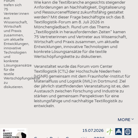
Forum
Wie kann die Textilbranche angesichts steigender
trafen sich
Anforderungen an Nachhaltigkeit, Digitalisierung
75
und Ressourceneffizienz zukunftsfähig gestaltet
Vertreter:innen
werden? Mit dieser Frage beschäftigte sich das 8.
aus
Textillogistik-Forum am 8. Juli 2026 in
Wissenschaft,
Wirtschaft
Mönchengladbach. Rund um das Thema
und Praxis
„Textillogistik in herausfordernden Zeiten“ kamen
zusammen,
75 Vertreterinnen und Vertreter aus Wissenschaft,
um aktuelle
Wirtschaft und Praxis zusammen, um aktuelle
Entwicklungen,
Entwicklungen, innovative Technologien und
innovative
konkrete Lösungsansätze für die textile
Technologien
Wertschöpfungskette zu diskutieren.
und
konkrete
Lösungsansätze
Veranstaltet wurde das Forum vom Center
für die
Textillogistik (CTL) der Hochschule Niederrhein
textile
(HSNR) gemeinsam mit dem Fraunhofer-Institut für
Wertschöpfungskette
Materialfluss und Logistik (IML) in Dortmund. Ziel
zu
der jährlich stattfindenden Veranstaltung ist es, den
diskutieren.
Austausch zwischen Forschung und Industrie zu
stärken und gemeinsam Perspektiven für eine
leistungsfähige und nachhaltige Textillogistik zu
entwickeln.
MORE
15.07.2026