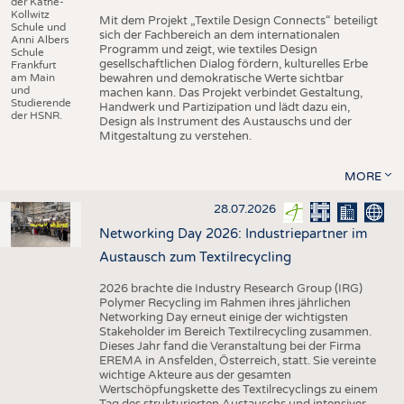
der Käthe-
Kollwitz
Mit dem Projekt „Textile Design Connects“ beteiligt
Schule und
sich der Fachbereich an dem internationalen
Anni Albers
Programm und zeigt, wie textiles Design
Schule
gesellschaftlichen Dialog fördern, kulturelles Erbe
Frankfurt
am Main
bewahren und demokratische Werte sichtbar
und
machen kann. Das Projekt verbindet Gestaltung,
Studierende
Handwerk und Partizipation und lädt dazu ein,
der HSNR.
Design als Instrument des Austauschs und der
Mitgestaltung zu verstehen.
MORE
28.07.2026
Networking Day 2026: Industriepartner im
Austausch zum Textilrecycling
2026 brachte die Industry Research Group (IRG)
Polymer Recycling im Rahmen ihres jährlichen
Networking Day erneut einige der wichtigsten
Stakeholder im Bereich Textilrecycling zusammen.
Dieses Jahr fand die Veranstaltung bei der Firma
EREMA in Ansfelden, Österreich, statt. Sie vereinte
wichtige Akteure aus der gesamten
Wertschöpfungskette des Textilrecyclings zu einem
Tag des strukturierten Austauschs und intensiver