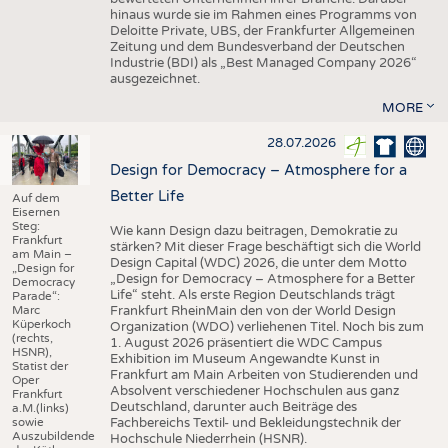
hinaus wurde sie im Rahmen eines Programms von
Deloitte Private, UBS, der Frankfurter Allgemeinen
Zeitung und dem Bundesverband der Deutschen
Industrie (BDI) als „Best Managed Company 2026“
ausgezeichnet.
MORE
28.07.2026
Design for Democracy – Atmosphere for a
Better Life
Auf dem
Eisernen
Steg:
Wie kann Design dazu beitragen, Demokratie zu
Frankfurt
stärken? Mit dieser Frage beschäftigt sich die World
am Main –
Design Capital (WDC) 2026, die unter dem Motto
„Design for
„Design for Democracy – Atmosphere for a Better
Democracy
Life“ steht. Als erste Region Deutschlands trägt
Parade“:
Marc
Frankfurt RheinMain den von der World Design
Küperkoch
Organization (WDO) verliehenen Titel. Noch bis zum
(rechts,
1. August 2026 präsentiert die WDC Campus
HSNR),
Exhibition im Museum Angewandte Kunst in
Statist der
Frankfurt am Main Arbeiten von Studierenden und
Oper
Absolvent verschiedener Hochschulen aus ganz
Frankfurt
Deutschland, darunter auch Beiträge des
a.M.(links)
sowie
Fachbereichs Textil- und Bekleidungstechnik der
Auszubildende
Hochschule Niederrhein (HSNR).