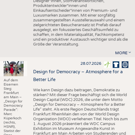
Designer*innen, Stoffverantwortlichen,
Produktentwickler*innen und
Einkaufsentscheider*innen von Premium- und
Luxusmarken zusammen. Mit einer sorgfältig
zusammengestellten Ausstellerauswahl und einem
zielgerichteten Besucheransatz ist Prefab darauf
ausgelegt, ein fokussiertes Geschäftsumfeld zu
schaffen, in dem Materialqualität, Fachkompetenz
und ein produktiver Austausch wichtiger sind als die
Größe der Veranstaltung.
MORE
28.07.2026
Design for Democracy – Atmosphere for a
Better Life
Auf dem
Eisernen
Steg:
Wie kann Design dazu beitragen, Demokratie zu
Frankfurt
stärken? Mit dieser Frage beschäftigt sich die World
am Main –
Design Capital (WDC) 2026, die unter dem Motto
„Design for
„Design for Democracy – Atmosphere for a Better
Democracy
Life“ steht. Als erste Region Deutschlands trägt
Parade“:
Marc
Frankfurt RheinMain den von der World Design
Küperkoch
Organization (WDO) verliehenen Titel. Noch bis zum
(rechts,
1. August 2026 präsentiert die WDC Campus
HSNR),
Exhibition im Museum Angewandte Kunst in
Statist der
Frankfurt am Main Arbeiten von Studierenden und
Oper