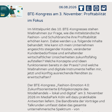
HAUS- UND HEIMTEXTILIEN
06.08.2026
BEKLEIDUNG
BTE-Kongress am 3. November: Profitabilität
TESTS
im Fokus
BUSINESS
FAKTEN
Im Mittelpunkt des 10. BTE-Kongresses stehen
Maßnahmen zur Frage, wie die mittelständische
UNTERNEHMEN
STATISTICS
Fashion- und Schuhbranche ihre Profitabilität
erhöhen kann. Dabei werden u.a. folgende Inhalte
AUSSCHREIBUNGEN
behandelt: Wie kann ich mein Unternehmen
angesichts steigender Kosten, veränderter
DTV AUSSCHREIBUNGSDIENST
Kundenbedürfnisse und anhaltender
wirtschaftlicher Unsicherheiten zukunftsfähig
WISSEN
TERMINE
aufstellen? Welche Konzepte und Ideen
funktionieren bereits in der Praxis? Und welche
DAUNENCHECK
BRANCHENTERMINE
Maßnahmen und digitale Instrumente helfen mir,
jetzt und künftig ausreichende Renditen zu
ADRESSEN & LINKS
erwirtschaften?
LABELS
Der BTE-Kongress „Fashion-Emotion 4.0:
Zukunftsorientierte Erfolgskonzepte des
PUBLIKATIONEN
Modehandels – lokal und digital“ am 3. November
2026 im MediaPark Köln will dazu praktikable
Antworten liefern. Die Bandbreite der Vorträge und
Talkrunden umfasst dabei das gesamte
unternehmerische Spektrum - von