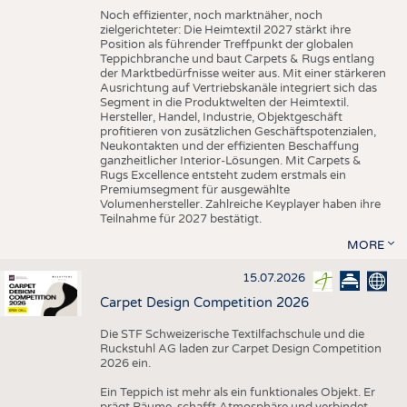
Noch effizienter, noch marktnäher, noch
zielgerichteter: Die Heimtextil 2027 stärkt ihre
Position als führender Treffpunkt der globalen
Teppichbranche und baut Carpets & Rugs entlang
der Marktbedürfnisse weiter aus. Mit einer stärkeren
Ausrichtung auf Vertriebskanäle integriert sich das
Segment in die Produktwelten der Heimtextil.
Hersteller, Handel, Industrie, Objektgeschäft
profitieren von zusätzlichen Geschäftspotenzialen,
Neukontakten und der effizienten Beschaffung
ganzheitlicher Interior-Lösungen. Mit Carpets &
Rugs Excellence entsteht zudem erstmals ein
Premiumsegment für ausgewählte
Volumenhersteller. Zahlreiche Keyplayer haben ihre
Teilnahme für 2027 bestätigt.
MORE
15.07.2026
Carpet Design Competition 2026
Die STF Schweizerische Textilfachschule und die
Ruckstuhl AG laden zur Carpet Design Competition
2026 ein.
Ein Teppich ist mehr als ein funktionales Objekt. Er
prägt Räume, schafft Atmosphäre und verbindet