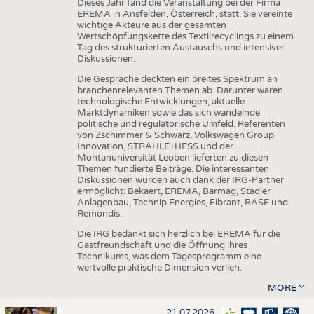
Dieses Jahr fand die Veranstaltung bei der Firma
EREMA in Ansfelden, Österreich, statt. Sie vereinte
wichtige Akteure aus der gesamten
Wertschöpfungskette des Textilrecyclings zu einem
Tag des strukturierten Austauschs und intensiver
Diskussionen.
Die Gespräche deckten ein breites Spektrum an
branchenrelevanten Themen ab. Darunter waren
technologische Entwicklungen, aktuelle
Marktdynamiken sowie das sich wandelnde
politische und regulatorische Umfeld. Referenten
von Zschimmer & Schwarz, Volkswagen Group
Innovation, STRÄHLE+HESS und der
Montanuniversität Leoben lieferten zu diesen
Themen fundierte Beiträge. Die interessanten
Diskussionen wurden auch dank der IRG-Partner
ermöglicht: Bekaert, EREMA, Barmag, Stadler
Anlagenbau, Technip Energies, Fibrant, BASF und
Remondis.
Die IRG bedankt sich herzlich bei EREMA für die
Gastfreundschaft und die Öffnung ihres
Technikums, was dem Tagesprogramm eine
wertvolle praktische Dimension verlieh.
MORE
21.07.2026