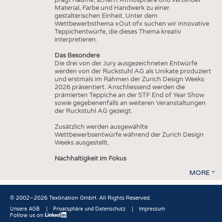
Material, Farbe und Handwerk zu einer
gestalterischen Einheit. Unter dem
Wettbewerbsthema «Out of» suchen wir innovative
Teppichentwürfe, die dieses Thema kreativ
interpretieren.
Das Besondere
Die drei von der Jury ausgezeichneten Entwürfe
werden von der Ruckstuhl AG als Unikate produziert
und erstmals im Rahmen der Zurich Design Weeks
2026 präsentiert. Anschliessend werden die
prämierten Teppiche an der STF End of Year Show
sowie gegebenenfalls an weiteren Veranstaltungen
der Ruckstuhl AG gezeigt.
Zusätzlich werden ausgewählte
Wettbewerbsentwürfe während der Zurich Design
Weeks ausgestellt.
Nachhaltigkeit im Fokus
MORE
© 2002–2026 Textination GmbH. All Rights Reserved.
Unsere AGB
Privatsphäre und Datenschutz
Impressum
Follow us on
Fußbereich