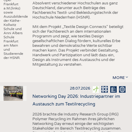
Absolvent verschiedener Hochschulen aus ganz
Frankfurt
Deutschland, darunter auch Beiträge des
a.M.(links)
sowie
Fachbereichs Textil- und Bekleidungstechnik der
Auszubildende
Hochschule Niederrhein (HSNR).
der Käthe-
Kollwitz
Mit dem Projekt „Textile Design Connects“ beteiligt
Schule und
sich der Fachbereich an dem internationalen
Anni Albers
Programm und zeigt, wie textiles Design
Schule
gesellschaftlichen Dialog fördern, kulturelles Erbe
Frankfurt
am Main
bewahren und demokratische Werte sichtbar
und
machen kann. Das Projekt verbindet Gestaltung,
Studierende
Handwerk und Partizipation und lädt dazu ein,
der HSNR.
Design als Instrument des Austauschs und der
Mitgestaltung zu verstehen.
MORE
28.07.2026
Networking Day 2026: Industriepartner im
Austausch zum Textilrecycling
2026 brachte die Industry Research Group (IRG)
Polymer Recycling im Rahmen ihres jährlichen
Networking Day erneut einige der wichtigsten
Stakeholder im Bereich Textilrecycling zusammen.