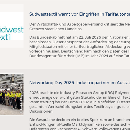
BUSINESS
FAKT
UNTERNEHMEN
STATI
Südwesttextil warnt vor Eingriffen in Tarifautono
TING
AUSSCHREIBUNGEN
Der Wirtschafts- und Arbeitgeberverband kritisiert die 
I
n
s
t
i
t
u
t
f
ü
r
T
e
x
t
i
l
t
e
c
h
n
k
I
T
A
)
d
e
r
R
W
T
H
A
a
c
h
e
n
U
n
i
v
e
r
s
i
t
Grenzen staatlichen Handelns.
DTV AUSSCHREIBUNGSDIENST
Das Bundeskabinett hat am 22. Juli 2026 den Nationalen
TERMINE
beschlossen. Dieser entspricht der Anforderung der euro
Mitgliedstaaten mit einer tarifvertraglichen Abdeckung 
BRANCHENTERMINE
vorlegen müssen. Deutschland kam nach den Daten des In
Bundesagentur für Arbeit (IAB) im Jahr 2024 auf eine Ta
©
(
y
i
Networking Day 2026: Industriepartner im Austau
2026 brachte die Industry Research Group (IRG) Polymer
erneut einige der wichtigsten Stakeholder im Bereich Text
Veranstaltung bei der Firma EREMA in Ansfelden, Österreic
gesamten Wertschöpfungskette des Textilrecyclings zu ei
Diskussionen.
Die Gespräche deckten ein breites Spektrum an branche
Entwicklungen, aktuelle Marktdynamiken sowie das sich w
Referenten von Zschimmer & Schwarz, Volkswagen Grou