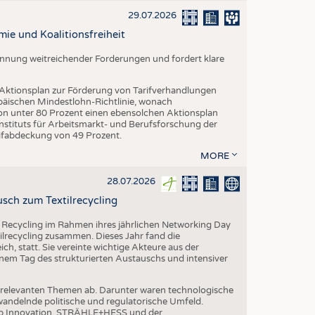
EN
29.07.2026
STICS
mie und Koalitionsfreiheit
Nennung weitreichender Forderungen und fordert klare
 Aktionsplan zur Förderung von Tarifverhandlungen
päischen Mindestlohn-Richtlinie, wonach
von unter 80 Prozent einen ebensolchen Aktionsplan
stituts für Arbeitsmarkt- und Berufsforschung der
rifabdeckung von 49 Prozent.
MORE
28.07.2026
sch zum Textilrecycling
 Recycling im Rahmen ihres jährlichen Networking Day
ilrecycling zusammen. Dieses Jahr fand die
h, statt. Sie vereinte wichtige Akteure aus der
nem Tag des strukturierten Austauschs und intensiver
nrelevanten Themen ab. Darunter waren technologische
andelnde politische und regulatorische Umfeld.
p Innovation, STRÄHLE+HESS und der