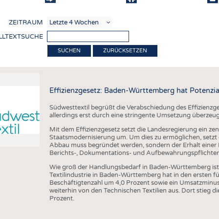
COMP
ZEITRAUM
VERE
LLTEXTSUCHE
TEXT
ZURÜCKSETZEN
SENS
RECY
Effizienzgesetz: Baden-Württemberg hat Potenzia
NACH
Südwesttextil begrüßt die Verabschiedung des Effizienzge
KREI
allerdings erst durch eine stringente Umsetzung überzeu
TECHN
Mit dem Effizienzgesetz setzt die Landesregierung ein zen
Staatsmodernisierung um. Um dies zu ermöglichen, setzt di
SMART
Abbau muss begründet werden, sondern der Erhalt einer R
Berichts-, Dokumentations- und Aufbewahrungspflichten a
MEDI
Wie groß der Handlungsbedarf in Baden-Württemberg ist, ze
HAUS-
Textilindustrie in Baden-Württemberg hat in den ersten 
Beschäftigtenzahl um 4,0 Prozent sowie ein Umsatzminus 
BEKL
weiterhin von den Technischen Textilien aus. Dort stieg
Prozent.
TESTS