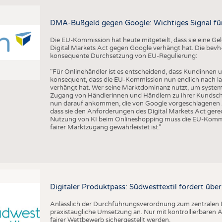
DMA-Bußgeld gegen Google: Wichtiges Signal fü
Die EU-Kommission hat heute mitgeteilt, dass sie eine 
Digital Markets Act gegen Google verhängt hat. Die bevh
konsequente Durchsetzung von EU-Regulierung:
"Für Onlinehändler ist es entscheidend, dass Kundinnen u
konsequent, dass die EU-Kommission nun endlich nach l
verhängt hat. Wer seine Marktdominanz nutzt, um syste
Zugang von Händlerinnen und Händlern zu ihrer Kundsch
nun darauf ankommen, die von Google vorgeschlagenen Än
dass sie den Anforderungen des Digital Markets Act gere
Nutzung von KI beim Onlineshopping muss die EU-Kommis
fairer Marktzugang gewährleistet ist."
Digitaler Produktpass: Südwesttextil fordert übe
Anlässlich der Durchführungsverordnung zum zentralen D
praxistaugliche Umsetzung an. Nur mit kontrollierbare
fairer Wettbewerb sichergestellt werden.