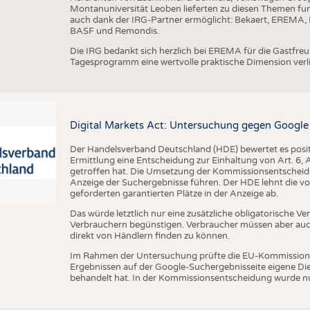
Montanuniversität Leoben lieferten zu diesen Themen fun
auch dank der IRG-Partner ermöglicht: Bekaert, EREMA, B
BASF und Remondis.
Die IRG bedankt sich herzlich bei EREMA für die Gastfr
Tagesprogramm eine wertvolle praktische Dimension verli
Digital Markets Act: Untersuchung gegen Google
Der Handelsverband Deutschland (HDE) bewertet es posit
Ermittlung eine Entscheidung zur Einhaltung von Art. 6,
getroffen hat. Die Umsetzung der Kommissionsentscheidun
Anzeige der Suchergebnisse führen. Der HDE lehnt die von
geforderten garantierten Plätze in der Anzeige ab.
Das würde letztlich nur eine zusätzliche obligatorische 
Verbrauchern begünstigen. Verbraucher müssen aber auch
direkt von Händlern finden zu können.
Im Rahmen der Untersuchung prüfte die EU-Kommission, 
Ergebnissen auf der Google-Suchergebnisseite eigene D
behandelt hat. In der Kommissionsentscheidung wurde nu