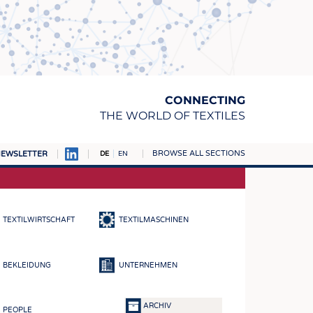
CONNECTING
THE WORLD OF TEXTILES
BROWSE ALL SECTIONS
EWSLETTER
DE
EN
AMPUS
TOFFE
TEXTILWIRTSCHAFT
TEXTILMASCHINEN
RN
E
BEKLEIDUNG
UNTERNEHMEN
BE
ICKE & GEWIRKE
ARCHIV
PEOPLE
STOFFE