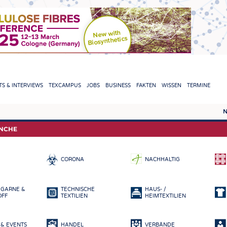
TION
S & INTERVIEWS
TEXCAMPUS
JOBS
BUSINESS
FAKTEN
WISSEN
TERMINE
N
REPORTS & INTERVIEWS
TEXC
ANCHE
TEXTINATION NEWSLINE
ROHS
CORONA
NACHHALTIG
TEXTILE LEADERSHIP
FASE
GARN
 GARNE &
TECHNISCHE
HAUS- /
GEWE
OFF
TEXTILIEN
HEIMTEXTILIEN
GESTR
& EVENTS
HANDEL
VERBÄNDE
VLIES