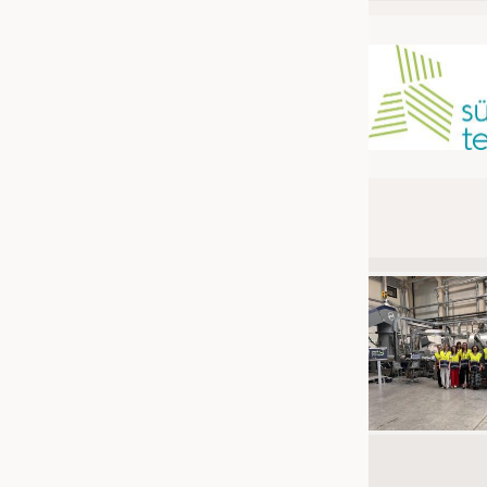
JOBS
STELLENMARKT
KRÜGER PERSONAL HEADHUN
PRAKTIKA & AUSBILDUNGEN
WISSEN
DAUNENCHECK
ADRESSEN & LINKS
LABELS
PUBLIKATIONEN