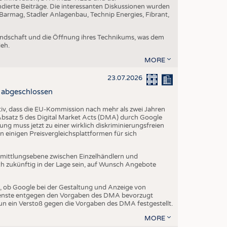
dierte Beiträge. Die interessanten Diskussionen wurden
armag, Stadler Anlagenbau, Technip Energies, Fibrant,
eundschaft und die Öffnung ihres Technikums, was dem
eh.
MORE
23.07.2026
 abgeschlossen
iv, dass die EU-Kommission nach mehr als zwei Jahren
 Absatz 5 des Digital Market Acts (DMA) durch Google
g muss jetzt zu einer wirklich diskriminierungsfreien
 einigen Preisvergleichsplattformen für sich
Vermittlungsebene zwischen Einzelhändlern und
 zukünftig in der Lage sein, auf Wunsch Angebote
ob Google bei der Gestaltung und Anzeige von
ienste entgegen den Vorgaben des DMA bevorzugt
n ein Verstoß gegen die Vorgaben des DMA festgestellt.
MORE