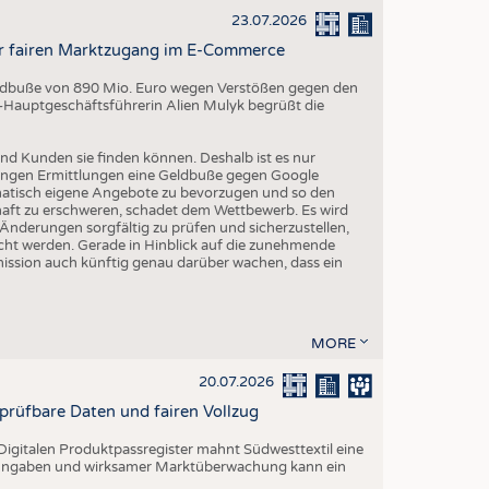
23.07.2026
r fairen Marktzugang im E-Commerce
Geldbuße von 890 Mio. Euro wegen Verstößen gegen den
-Hauptgeschäftsführerin Alien Mulyk begrüßt die
nd Kunden sie finden können. Deshalb ist es nur
angen Ermittlungen eine Geldbuße gegen Google
matisch eigene Angebote zu bevorzugen und so den
aft zu erschweren, schadet dem Wettbewerb. Es wird
derungen sorgfältig zu prüfen und sicherzustellen,
cht werden. Gerade in Hinblick auf die zunehmende
sion auch künftig genau darüber wachen, dass ein
MORE
20.07.2026
rprüfbare Daten und fairen Vollzug
igitalen Produktpassregister mahnt Südwesttextil eine
n Angaben und wirksamer Marktüberwachung kann ein