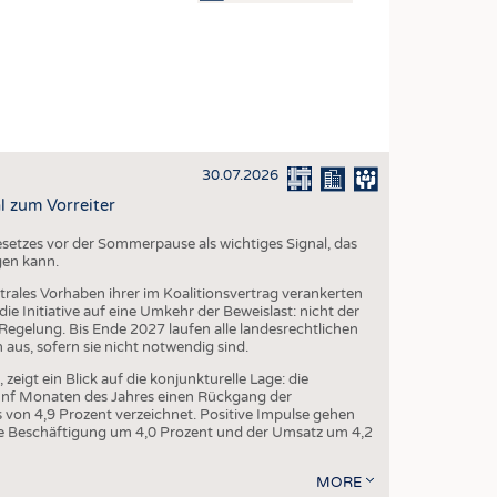
OSITES
DLUNG
ILMASCHINENBAU
ORIK
30.07.2026
CLING
l zum Vorreiter
HALTIGKEIT
setzes vor der Sommerpause als wichtiges Signal, das
SLAUFWIRTSCHAFT
gen kann.
ISCHE TEXTILIEN
trales Vorhaben ihrer im Koalitionsvertrag verankerten
e Initiative auf eine Umkehr der Beweislast: nicht der
 TEXTILES
egelung. Bis Ende 2027 laufen alle landesrechtlichen
us, sofern sie nicht notwendig sind.
ZIN
igt ein Blick auf die konjunkturelle Lage: die
 UND HEIMTEXTILIEN
fünf Monaten des Jahres einen Rückgang der
von 4,9 Prozent verzeichnet. Positive Impulse gehen
EIDUNG
 die Beschäftigung um 4,0 Prozent und der Umsatz um 4,2
MORE