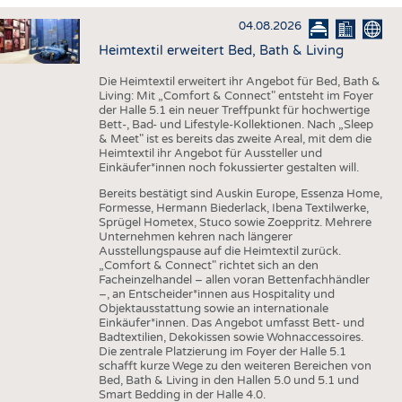
HAUS- UND HEIMTEXTILIEN
04.08.2026
BEKLEIDUNG
Heimtextil erweitert Bed, Bath & Living
TESTS
Die Heimtextil erweitert ihr Angebot für Bed, Bath &
BUSINESS
FAKTEN
Living: Mit „Comfort & Connect" entsteht im Foyer
der Halle 5.1 ein neuer Treffpunkt für hochwertige
UNTERNEHMEN
STATISTICS
Bett-, Bad- und Lifestyle-Kollektionen. Nach „Sleep
& Meet" ist es bereits das zweite Areal, mit dem die
AUSSCHREIBUNGEN
Heimtextil ihr Angebot für Aussteller und
Einkäufer*innen noch fokussierter gestalten will.
DTV AUSSCHREIBUNGSDIENST
Bereits bestätigt sind Auskin Europe, Essenza Home,
Formesse, Hermann Biederlack, Ibena Textilwerke,
WISSEN
TERMINE
Sprügel Hometex, Stuco sowie Zoeppritz. Mehrere
Unternehmen kehren nach längerer
DAUNENCHECK
BRANCHENTERMINE
Ausstellungspause auf die Heimtextil zurück.
„Comfort & Connect" richtet sich an den
ADRESSEN & LINKS
Facheinzelhandel – allen voran Bettenfachhändler
–, an Entscheider*innen aus Hospitality und
LABELS
Objektausstattung sowie an internationale
Einkäufer*innen. Das Angebot umfasst Bett- und
PUBLIKATIONEN
Badtextilien, Dekokissen sowie Wohnaccessoires.
Die zentrale Platzierung im Foyer der Halle 5.1
schafft kurze Wege zu den weiteren Bereichen von
Bed, Bath & Living in den Hallen 5.0 und 5.1 und
Smart Bedding in der Halle 4.0.