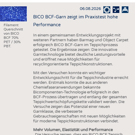
HAUS- UND HEIMTEXTILIEN
06.08.2026
BEKLEIDUNG
BICO BCF-Garn zeigt im Praxistest hohe
TESTS
Performance
Filament
Querschnitt
BUSINESS
FAKTEN
von BICO
In einem gemeinsamen Entwicklungsprojekt mit
BCF 70%
weiteren Partnern haben Barmag und Object Carpet
UNTERNEHMEN
STATISTICS
PET / 30%
erfolgreich BICO BCF-Garn im Teppichprozess
PBT.
getestet. Die Ergebnisse zeigen: Die innovative
AUSSCHREIBUNGEN
Garntechnologie bietet deutliche Leistungsvorteile
und eröffnet neue Möglichkeiten für
DTV AUSSCHREIBUNGSDIENST
recyclingorientierte Teppichkonstruktionen.
WISSEN
TERMINE
Mit den Versuchen konnte ein wichtiger
Entwicklungsschritt für die Teppichindustrie erreicht
DAUNENCHECK
BRANCHENTERMINE
werden. Erstmals konnte die aus anderen
Chemiefaseranwendungen bekannte
ADRESSEN & LINKS
Bicomponenten-Technologie erfolgreich in den
BCF-Prozess übertragen und entlang der gesamten
LABELS
Teppichwertschöpfungskette validiert werden. Die
Versuche zeigen das Potenzial einer neuen
PUBLIKATIONEN
Garnklasse, die verbesserte
Gebrauchseigenschaften mit neuen Möglichkeiten
für moderne Teppichkonstruktionen verbindet.
Mehr Volumen, Elastizität und Performance
„Die Versuche zeigen, dass ein BICO BCF Teppich