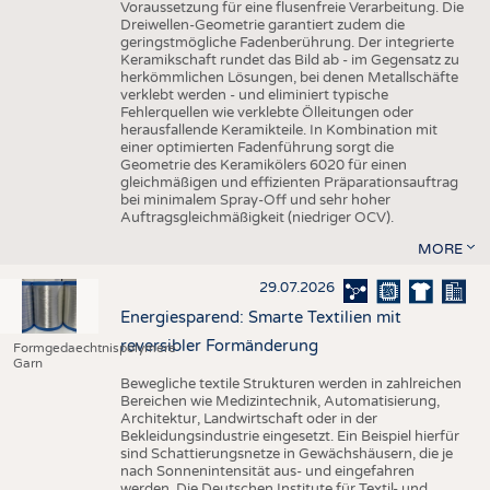
Voraussetzung für eine flusenfreie Verarbeitung. Die
Dreiwellen-Geometrie garantiert zudem die
geringstmögliche Fadenberührung. Der integrierte
Keramikschaft rundet das Bild ab - im Gegensatz zu
herkömmlichen Lösungen, bei denen Metallschäfte
verklebt werden - und eliminiert typische
Fehlerquellen wie verklebte Ölleitungen oder
herausfallende Keramikteile. In Kombination mit
einer optimierten Fadenführung sorgt die
Geometrie des Keramikölers 6020 für einen
gleichmäßigen und effizienten Präparationsauftrag
bei minimalem Spray-Off und sehr hoher
Auftragsgleichmäßigkeit (niedriger OCV).
MORE
29.07.2026
Energiesparend: Smarte Textilien mit
reversibler Formänderung
Formgedaechtnispolymere
Garn
Bewegliche textile Strukturen werden in zahlreichen
Bereichen wie Medizintechnik, Automatisierung,
Architektur, Landwirtschaft oder in der
Bekleidungsindustrie eingesetzt. Ein Beispiel hierfür
sind Schattierungsnetze in Gewächshäusern, die je
nach Sonnenintensität aus- und eingefahren
werden. Die Deutschen Institute für Textil- und