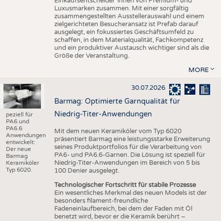
Einkaufsentscheider*innen von Premium- und
Luxusmarken zusammen. Mit einer sorgfältig
zusammengestellten Ausstellerauswahl und einem
zielgerichteten Besucheransatz ist Prefab darauf
ausgelegt, ein fokussiertes Geschäftsumfeld zu
schaffen, in dem Materialqualität, Fachkompetenz
und ein produktiver Austausch wichtiger sind als die
Größe der Veranstaltung.
MORE
30.07.2026
Barmag: Optimierte Garnqualität für
Niedrig-Titer-Anwendungen
peziell für
PA6 und
PA6.6
Mit dem neuen Keramiköler vom Typ 6020
Anwendungen
präsentiert Barmag eine leistungsstarke Erweiterung
entwickelt:
seines Produktportfolios für die Verarbeitung von
Der neue
PA6- und PA6.6-Garnen. Die Lösung ist speziell für
Barmag
Niedrig-Titer-Anwendungen im Bereich von 5 bis
Keramiköler
Typ 6020.
100 Denier ausgelegt.
Technologischer Fortschritt für stabile Prozesse
Ein wesentliches Merkmal des neuen Models ist der
besonders filament-freundliche
Fadeneinlaufbereich, bei dem der Faden mit Öl
benetzt wird, bevor er die Keramik berührt –