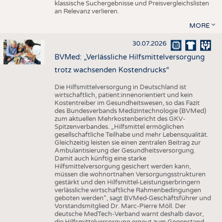
klassische Suchergebnisse und Preisvergleichslisten
an Relevanz verlieren.
MORE
30.07.2026
BVMed: „Verlässliche Hilfsmittelversorgung
trotz wachsenden Kostendrucks“
Die Hilfsmittelversorgung in Deutschland ist
wirtschaftlich, patient:innenorientiert und kein
Kostentreiber im Gesundheitswesen, so das Fazit
des Bundesverbands Medizintechnologie (BVMed)
zum aktuellen Mehrkostenbericht des GKV-
Spitzenverbandes. „Hilfsmittel ermöglichen
gesellschaftliche Teilhabe und mehr Lebensqualität.
Gleichzeitig leisten sie einen zentralen Beitrag zur
Ambulantisierung der Gesundheitsversorgung.
Damit auch künftig eine starke
Hilfsmittelversorgung gesichert werden kann,
müssen die wohnortnahen Versorgungsstrukturen
gestärkt und den Hilfsmittel-Leistungserbringern
verlässliche wirtschaftliche Rahmenbedingungen
geboten werden“, sagt BVMed-Geschäftsführer und
Vorstandsmitglied Dr. Marc-Pierre Möll. Der
deutsche MedTech-Verband warnt deshalb davor,
die Hilfsmittelversorgung erneut zum Gegenstand