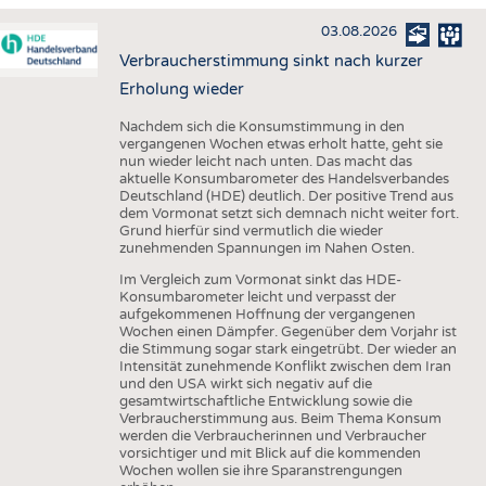
HAUS- UND HEIMTEXTILIEN
03.08.2026
BEKLEIDUNG
Verbraucherstimmung sinkt nach kurzer
TESTS
Erholung wieder
BUSINESS
FAKTEN
Nachdem sich die Konsumstimmung in den
vergangenen Wochen etwas erholt hatte, geht sie
UNTERNEHMEN
STATISTICS
nun wieder leicht nach unten. Das macht das
aktuelle Konsumbarometer des Handelsverbandes
AUSSCHREIBUNGEN
Deutschland (HDE) deutlich. Der positive Trend aus
dem Vormonat setzt sich demnach nicht weiter fort.
DTV AUSSCHREIBUNGSDIENST
Grund hierfür sind vermutlich die wieder
zunehmenden Spannungen im Nahen Osten.
WISSEN
TERMINE
Im Vergleich zum Vormonat sinkt das HDE-
DAUNENCHECK
BRANCHENTERMINE
Konsumbarometer leicht und verpasst der
aufgekommenen Hoffnung der vergangenen
ADRESSEN & LINKS
Wochen einen Dämpfer. Gegenüber dem Vorjahr ist
die Stimmung sogar stark eingetrübt. Der wieder an
LABELS
Intensität zunehmende Konflikt zwischen dem Iran
und den USA wirkt sich negativ auf die
PUBLIKATIONEN
gesamtwirtschaftliche Entwicklung sowie die
Verbraucherstimmung aus. Beim Thema Konsum
werden die Verbraucherinnen und Verbraucher
vorsichtiger und mit Blick auf die kommenden
Wochen wollen sie ihre Sparanstrengungen