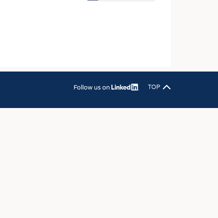
OSITES
DLUNG
ILMASCHINENBAU
ORIK
CLING
Follow us on
TOP
HALTIGKEIT
SLAUFWIRTSCHAFT
ISCHE TEXTILIEN
 TEXTILES
ZIN
 UND HEIMTEXTILIEN
EIDUNG