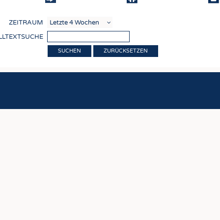
COMP
ZEITRAUM
VERE
LLTEXTSUCHE
TEXT
ZURÜCKSETZEN
SENS
RECY
NACH
KREI
TECHN
SMART
MEDI
HAUS-
BEKL
TESTS