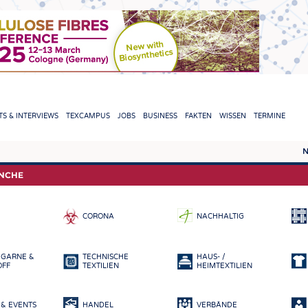
TION
S & INTERVIEWS
TEXCAMPUS
JOBS
BUSINESS
FAKTEN
WISSEN
TERMINE
N
REPORTS & INTERVIEWS
TEXC
ANCHE
TEXTINATION NEWSLINE
ROHS
CORONA
NACHHALTIG
TEXTILE LEADERSHIP
FASE
GARN
 GARNE &
TECHNISCHE
HAUS- /
GEWE
OFF
TEXTILIEN
HEIMTEXTILIEN
GESTR
& EVENTS
HANDEL
VERBÄNDE
VLIES