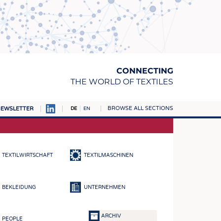
CONNECTING
THE WORLD OF TEXTILES
BROWSE ALL SECTIONS
EWSLETTER
DE
EN
AMPUS
TOFFE
TEXTILWIRTSCHAFT
TEXTILMASCHINEN
RN
E
BEKLEIDUNG
UNTERNEHMEN
BE
ICKE & GEWIRKE
ARCHIV
PEOPLE
STOFFE