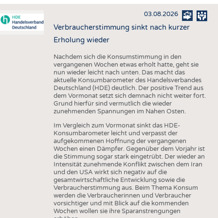
HAUS- UND HEIMTEXTILIEN
03.08.2026
BEKLEIDUNG
Verbraucherstimmung sinkt nach kurzer
TESTS
Erholung wieder
BUSINESS
FAKTEN
Nachdem sich die Konsumstimmung in den
vergangenen Wochen etwas erholt hatte, geht sie
UNTERNEHMEN
STATISTICS
nun wieder leicht nach unten. Das macht das
aktuelle Konsumbarometer des Handelsverbandes
AUSSCHREIBUNGEN
Deutschland (HDE) deutlich. Der positive Trend aus
dem Vormonat setzt sich demnach nicht weiter fort.
DTV AUSSCHREIBUNGSDIENST
Grund hierfür sind vermutlich die wieder
zunehmenden Spannungen im Nahen Osten.
WISSEN
TERMINE
Im Vergleich zum Vormonat sinkt das HDE-
DAUNENCHECK
BRANCHENTERMINE
Konsumbarometer leicht und verpasst der
aufgekommenen Hoffnung der vergangenen
ADRESSEN & LINKS
Wochen einen Dämpfer. Gegenüber dem Vorjahr ist
die Stimmung sogar stark eingetrübt. Der wieder an
LABELS
Intensität zunehmende Konflikt zwischen dem Iran
und den USA wirkt sich negativ auf die
PUBLIKATIONEN
gesamtwirtschaftliche Entwicklung sowie die
Verbraucherstimmung aus. Beim Thema Konsum
werden die Verbraucherinnen und Verbraucher
vorsichtiger und mit Blick auf die kommenden
Wochen wollen sie ihre Sparanstrengungen