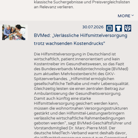
klassische Suchergebnisse und Preisvergleichslisten
an Relevanz verlieren.
MORE
30.07.2026
BVMed: „Verlässliche Hilfsmittelversorgung
trotz wachsenden Kostendrucks“
Die Hilfsmittelversorgung in Deutschland ist
wirtschaftlich, patient:innenorientiert und kein
Kostentreiber im Gesundheitswesen, so das Fazit
des Bundesverbands Medizintechnologie (BVMed)
zum aktuellen Mehrkostenbericht des GKV-
Spitzenverbandes. „Hilfsmittel ermöglichen
gesellschaftliche Teilhabe und mehr Lebensqualität.
Gleichzeitig leisten sie einen zentralen Beitrag zur
Ambulantisierung der Gesundheitsversorgung.
Damit auch künftig eine starke
Hilfsmittelversorgung gesichert werden kann,
müssen die wohnortnahen Versorgungsstrukturen
gestärkt und den Hilfsmittel-Leistungserbringern
verlässliche wirtschaftliche Rahmenbedingungen
geboten werden“, sagt BVMed-Geschäftsführer und
Vorstandsmitglied Dr. Marc-Pierre Möll. Der
deutsche MedTech-Verband warnt deshalb davor,
die Hilfsmittelversorgung erneut zum Gegenstand