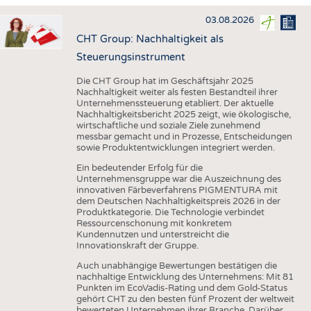
HAUS- UND HEIMTEXTILIEN
03.08.2026
BEKLEIDUNG
CHT Group: Nachhaltigkeit als
TESTS
Steuerungsinstrument
BUSINESS
FAKTEN
Die CHT Group hat im Geschäftsjahr 2025
Nachhaltigkeit weiter als festen Bestandteil ihrer
UNTERNEHMEN
STATISTICS
Unternehmenssteuerung etabliert. Der aktuelle
Nachhaltigkeitsbericht 2025 zeigt, wie ökologische,
AUSSCHREIBUNGEN
wirtschaftliche und soziale Ziele zunehmend
messbar gemacht und in Prozesse, Entscheidungen
DTV AUSSCHREIBUNGSDIENST
sowie Produktentwicklungen integriert werden.
WISSEN
TERMINE
Ein bedeutender Erfolg für die
Unternehmensgruppe war die Auszeichnung des
DAUNENCHECK
BRANCHENTERMINE
innovativen Färbeverfahrens PIGMENTURA mit
dem Deutschen Nachhaltigkeitspreis 2026 in der
ADRESSEN & LINKS
Produktkategorie. Die Technologie verbindet
Ressourcenschonung mit konkretem
LABELS
Kundennutzen und unterstreicht die
Innovationskraft der Gruppe.
PUBLIKATIONEN
Auch unabhängige Bewertungen bestätigen die
nachhaltige Entwicklung des Unternehmens: Mit 81
Punkten im EcoVadis-Rating und dem Gold-Status
gehört CHT zu den besten fünf Prozent der weltweit
bewerteten Unternehmen ihrer Branche. Darüber