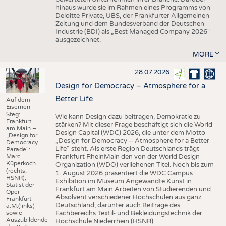
hinaus wurde sie im Rahmen eines Programms von
Deloitte Private, UBS, der Frankfurter Allgemeinen
Zeitung und dem Bundesverband der Deutschen
Industrie (BDI) als „Best Managed Company 2026“
ausgezeichnet.
MORE
28.07.2026
Design for Democracy – Atmosphere for a
Better Life
Auf dem
Eisernen
Steg:
Wie kann Design dazu beitragen, Demokratie zu
Frankfurt
stärken? Mit dieser Frage beschäftigt sich die World
am Main –
Design Capital (WDC) 2026, die unter dem Motto
„Design for
„Design for Democracy – Atmosphere for a Better
Democracy
Life“ steht. Als erste Region Deutschlands trägt
Parade“:
Marc
Frankfurt RheinMain den von der World Design
Küperkoch
Organization (WDO) verliehenen Titel. Noch bis zum
(rechts,
1. August 2026 präsentiert die WDC Campus
HSNR),
Exhibition im Museum Angewandte Kunst in
Statist der
Frankfurt am Main Arbeiten von Studierenden und
Oper
Absolvent verschiedener Hochschulen aus ganz
Frankfurt
Deutschland, darunter auch Beiträge des
a.M.(links)
sowie
Fachbereichs Textil- und Bekleidungstechnik der
Auszubildende
Hochschule Niederrhein (HSNR).