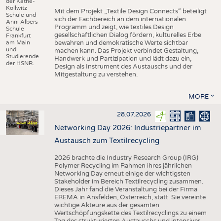
der Käthe-
Kollwitz
Mit dem Projekt „Textile Design Connects“ beteiligt
Schule und
sich der Fachbereich an dem internationalen
Anni Albers
Programm und zeigt, wie textiles Design
Schule
gesellschaftlichen Dialog fördern, kulturelles Erbe
Frankfurt
am Main
bewahren und demokratische Werte sichtbar
und
machen kann. Das Projekt verbindet Gestaltung,
Studierende
Handwerk und Partizipation und lädt dazu ein,
der HSNR.
Design als Instrument des Austauschs und der
Mitgestaltung zu verstehen.
MORE
28.07.2026
Networking Day 2026: Industriepartner im
Austausch zum Textilrecycling
2026 brachte die Industry Research Group (IRG)
Polymer Recycling im Rahmen ihres jährlichen
Networking Day erneut einige der wichtigsten
Stakeholder im Bereich Textilrecycling zusammen.
Dieses Jahr fand die Veranstaltung bei der Firma
EREMA in Ansfelden, Österreich, statt. Sie vereinte
wichtige Akteure aus der gesamten
Wertschöpfungskette des Textilrecyclings zu einem
Tag des strukturierten Austauschs und intensiver