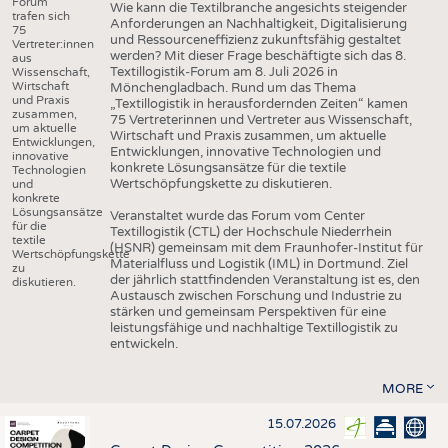
Forum
Wie kann die Textilbranche angesichts steigender
trafen sich
Anforderungen an Nachhaltigkeit, Digitalisierung
75
und Ressourceneffizienz zukunftsfähig gestaltet
Vertreter:innen
werden? Mit dieser Frage beschäftigte sich das 8.
aus
Textillogistik-Forum am 8. Juli 2026 in
Wissenschaft,
Wirtschaft
Mönchengladbach. Rund um das Thema
und Praxis
„Textillogistik in herausfordernden Zeiten“ kamen
zusammen,
75 Vertreterinnen und Vertreter aus Wissenschaft,
um aktuelle
Wirtschaft und Praxis zusammen, um aktuelle
Entwicklungen,
Entwicklungen, innovative Technologien und
innovative
konkrete Lösungsansätze für die textile
Technologien
Wertschöpfungskette zu diskutieren.
und
konkrete
Lösungsansätze
Veranstaltet wurde das Forum vom Center
für die
Textillogistik (CTL) der Hochschule Niederrhein
textile
(HSNR) gemeinsam mit dem Fraunhofer-Institut für
Wertschöpfungskette
Materialfluss und Logistik (IML) in Dortmund. Ziel
zu
der jährlich stattfindenden Veranstaltung ist es, den
diskutieren.
Austausch zwischen Forschung und Industrie zu
stärken und gemeinsam Perspektiven für eine
leistungsfähige und nachhaltige Textillogistik zu
entwickeln.
MORE
15.07.2026