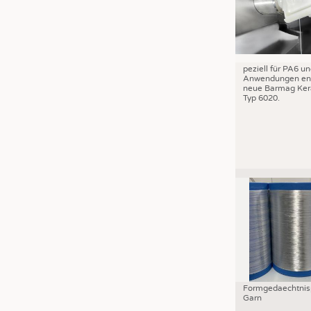
JOBS
STELLENMARKT
KRÜGER PERSONAL HEADHUN
peziell für PA6 u
PRAKTIKA & AUSBILDUNGEN
Anwendungen ent
neue Barmag Ker
WISSEN
Typ 6020.
DAUNENCHECK
ADRESSEN & LINKS
LABELS
PUBLIKATIONEN
Formgedaechtnis
Garn