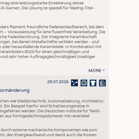
EN
mag eine leistungsstarke Erweiterung seines
-Garnen. Die Lösung ist speziell für Niedrig-Titer-
STICS
.
ders filament-freundliche Fadeneinlaufbereich, bei dem
rt – Voraussetzung für eine flusenfreie Verarbeitung. Die
iche Fadenberührung. Der integrierte Keramikschaft
ngen, bei denen Metallschäfte verklebt werden - und
en oder herausfallende Keramikteile. In Kombination mit
 Keramikölers 6020 für einen gleichmäßigen und
 und sehr hoher Auftragsgleichmäßigkeit (niedriger
MORE
29.07.2026
r Formänderung
ichen wie Medizintechnik, Automatisierung, Architektur,
. Ein Beispiel hierfür sind Schattierungsnetze in
ngefahren werden. Die Deutschen Institute für Textil-
ien aus Formgedächtnispolymeren mit reversibel
t durch externe mechanische Komponenten wie zum
cht, den Energieaufwand und damit auch die Kosten.