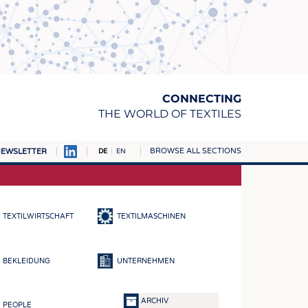
CONNECTING
THE WORLD OF TEXTILES
BROWSE ALL SECTIONS
EWSLETTER
DE
EN
AMPUS
TOFFE
TEXTILWIRTSCHAFT
TEXTILMASCHINEN
RN
E
BEKLEIDUNG
UNTERNEHMEN
BE
ICKE & GEWIRKE
ARCHIV
PEOPLE
STOFFE