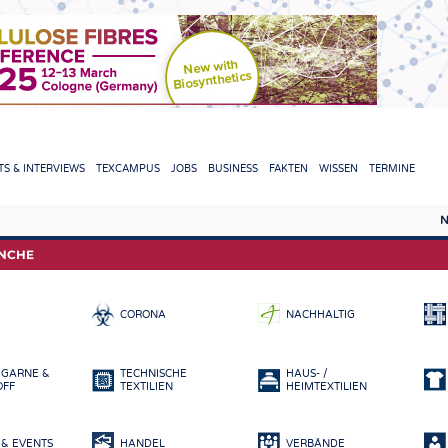
TION
S & INTERVIEWS
TEXCAMPUS
JOBS
BUSINESS
FAKTEN
WISSEN
TERMINE
N
REPORTS & INTERVIEWS
TEXC
ANCHE
TEXTINATION NEWSLINE
ROHS
CORONA
NACHHALTIG
TEXTILE LEADERSHIP
FASE
GARN
 GARNE &
TECHNISCHE
HAUS- /
GEWE
OFF
TEXTILIEN
HEIMTEXTILIEN
GESTR
& EVENTS
HANDEL
VERBÄNDE
VLIES