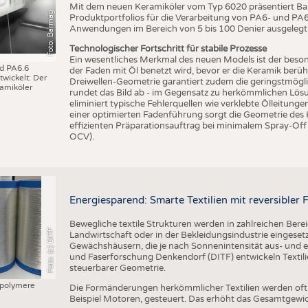
BUSINESS
FAKT
Mit dem neuen Keramiköler vom Typ 6020 präsentiert Bar
Foto: Barmag
Produktportfolios für die Verarbeitung von PA6- und PA6.6
UNTERNEHMEN
STATI
Anwendungen im Bereich von 5 bis 100 Denier ausgelegt
TING
AUSSCHREIBUNGEN
Technologischer Fortschritt für stabile Prozesse
Ein wesentliches Merkmal des neuen Models ist der beson
nd PA6.6
DTV AUSSCHREIBUNGSDIENST
der Faden mit Öl benetzt wird, bevor er die Keramik berüh
wickelt: Der
Dreiwellen-Geometrie garantiert zudem die geringstmögl
amiköler
TERMINE
rundet das Bild ab - im Gegensatz zu herkömmlichen Lösu
eliminiert typische Fehlerquellen wie verklebte Ölleitung
BRANCHENTERMINE
einer optimierten Fadenführung sorgt die Geometrie des
effizienten Präparationsauftrag bei minimalem Spray-Off
OCV).
Energiesparend: Smarte Textilien mit reversible
Bewegliche textile Strukturen werden in zahlreichen Bere
Foto: (c) DITF
Landwirtschaft oder in der Bekleidungsindustrie eingesetzt
Gewächshäusern, die je nach Sonnenintensität aus- und ei
und Faserforschung Denkendorf (DITF) entwickeln Textil
steuerbarer Geometrie.
polymere
Die Formänderungen herkömmlicher Textilien werden of
Beispiel Motoren, gesteuert. Das erhöht das Gesamtgewi