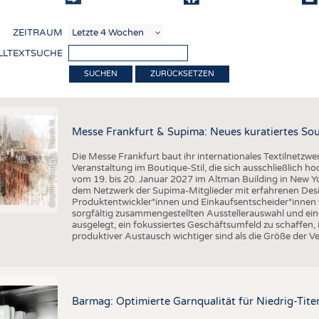
COMP
ZEITRAUM
VERE
LLTEXTSUCHE
TEXT
ZURÜCKSETZEN
r
a
f
i
k
P
i
x
a
b
a
y
,
T
h
a
n
h
g
u
y
e
n
S
l
SENS
RECY
G
q
N
Messe Frankfurt & Supima: Neues kuratiertes Sou
NACH
Die Messe Frankfurt baut ihr internationales Textilnetzwe
KREI
Veranstaltung im Boutique-Stil, die sich ausschließlich h
vom 19. bis 20. Januar 2027 im Altman Building in New Yor
TECHN
dem Netzwerk der Supima-Mitglieder mit erfahrenen Desi
Produktentwickler*innen und Einkaufsentscheider*inne
SMART
sorgfältig zusammengestellten Ausstellerauswahl und ein
ausgelegt, ein fokussiertes Geschäftsumfeld zu schaffen,
MEDI
produktiver Austausch wichtiger sind als die Größe der V
HAUS-
BEKL
TESTS
Barmag: Optimierte Garnqualität für Niedrig-Ti