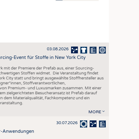
OSITES
DLUNG
ILMASCHINENBAU
ORIK
03.08.2026
CLING
rcing-Event für Stoffe in New York City
HALTIGKEIT
rk mit der Premiere der Prefab aus, einer Sourcing-
SLAUFWIRTSCHAFT
ochwertigen Stoffen widmet. Die Veranstaltung findet
k City statt und bringt ausgewählte Stoffhersteller aus
ISCHE TEXTILIEN
gner*innen, Stoffverantwortlichen,
n von Premium- und Luxusmarken zusammen. Mit einer
 TEXTILES
em zielgerichteten Besucheransatz ist Prefab darauf
 in dem Materialqualität, Fachkompetenz und ein
ZIN
eranstaltung.
 UND HEIMTEXTILIEN
MORE
EIDUNG
30.07.2026
ter-Anwendungen