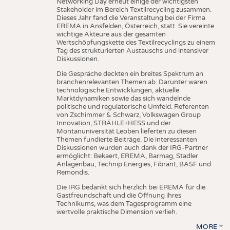
Networking Day erneut einige der wichtigsten
Stakeholder im Bereich Textilrecycling zusammen.
Dieses Jahr fand die Veranstaltung bei der Firma
EREMA in Ansfelden, Österreich, statt. Sie vereinte
wichtige Akteure aus der gesamten
Wertschöpfungskette des Textilrecyclings zu einem
Tag des strukturierten Austauschs und intensiver
Diskussionen.
Die Gespräche deckten ein breites Spektrum an
branchenrelevanten Themen ab. Darunter waren
technologische Entwicklungen, aktuelle
Marktdynamiken sowie das sich wandelnde
politische und regulatorische Umfeld. Referenten
von Zschimmer & Schwarz, Volkswagen Group
Innovation, STRÄHLE+HESS und der
Montanuniversität Leoben lieferten zu diesen
Themen fundierte Beiträge. Die interessanten
Diskussionen wurden auch dank der IRG-Partner
ermöglicht: Bekaert, EREMA, Barmag, Stadler
Anlagenbau, Technip Energies, Fibrant, BASF und
Remondis.
Die IRG bedankt sich herzlich bei EREMA für die
Gastfreundschaft und die Öffnung ihres
Technikums, was dem Tagesprogramm eine
wertvolle praktische Dimension verlieh.
MORE