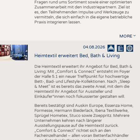
Fragen rund ums Sortiment sowie einer optimierten
Zusammenarbeit mit den Industriepartnern. Ziel ist
es, den Teilnehmenden Impulse und Werkzeuge zu
vermitteln, die sich einfach in die eigene betriebliche
Praxis integrieren lassen.
MORE
04.08.2026
Heimtextil erweitert Bed, Bath & Living
Die Heimtextil erweitert ihr Angebot für Bed, Bath &
Living: Mit „Comfort & Connect" entsteht im Foyer
der Halle 5.1 ein neuer Treffpunkt für hochwertige
Bett-, Bad- und Lifestyle-Kollektionen. Nach „Sleep
& Meet" ist es bereits das zweite Areal, mit dem die
Heimtextil ihr Angebot für Aussteller und
Einkäufer*innen noch fokussierter gestalten will.
Bereits bestätigt sind Auskin Europe, Essenza Home,
Formesse, Hermann Biederlack, Ibena Textilwerke,
Sprügel Hometex, Stuco sowie Zoeppritz. Mehrere
Unternehmen kehren nach längerer
Ausstellungspause auf die Heimtextil zurück.
„Comfort & Connect" richtet sich an den
Facheinzelhandel – allen voran Bettenfachhändler