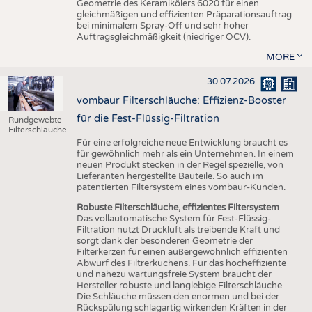
Geometrie des Keramikölers 6020 für einen
gleichmäßigen und effizienten Präparationsauftrag
bei minimalem Spray-Off und sehr hoher
Auftragsgleichmäßigkeit (niedriger OCV).
MORE
30.07.2026
vombaur Filterschläuche: Effizienz-Booster
für die Fest-Flüssig-Filtration
Rundgewebte
Filterschläuche
Für eine erfolgreiche neue Entwicklung braucht es
für gewöhnlich mehr als ein Unternehmen. In einem
neuen Produkt stecken in der Regel spezielle, von
Lieferanten hergestellte Bauteile. So auch im
patentierten Filtersystem eines vombaur-Kunden.
Robuste Filterschläuche, effizientes Filtersystem
Das vollautomatische System für Fest-Flüssig-
Filtration nutzt Druckluft als treibende Kraft und
sorgt dank der besonderen Geometrie der
Filterkerzen für einen außergewöhnlich effizienten
Abwurf des Filtrerkuchens. Für das hocheffiziente
und nahezu wartungsfreie System braucht der
Hersteller robuste und langlebige Filterschläuche.
Die Schläuche müssen den enormen und bei der
Rückspülung schlagartig wirkenden Kräften in der