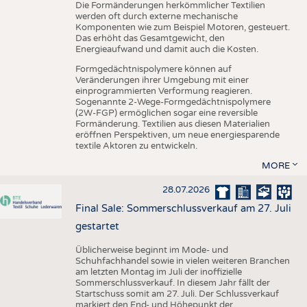
Die Formänderungen herkömmlicher Textilien
werden oft durch externe mechanische
Komponenten wie zum Beispiel Motoren, gesteuert.
Das erhöht das Gesamtgewicht, den
Energieaufwand und damit auch die Kosten.
Formgedächtnispolymere können auf
Veränderungen ihrer Umgebung mit einer
einprogrammierten Verformung reagieren.
Sogenannte 2-Wege-Formgedächtnispolymere
(2W-FGP) ermöglichen sogar eine reversible
Formänderung. Textilien aus diesen Materialien
eröffnen Perspektiven, um neue energiesparende
textile Aktoren zu entwickeln.
MORE
28.07.2026
Final Sale: Sommerschlussverkauf am 27. Juli
gestartet
Üblicherweise beginnt im Mode- und
Schuhfachhandel sowie in vielen weiteren Branchen
am letzten Montag im Juli der inoffizielle
Sommerschlussverkauf. In diesem Jahr fällt der
Startschuss somit am 27. Juli. Der Schlussverkauf
markiert den End- und Höhepunkt der