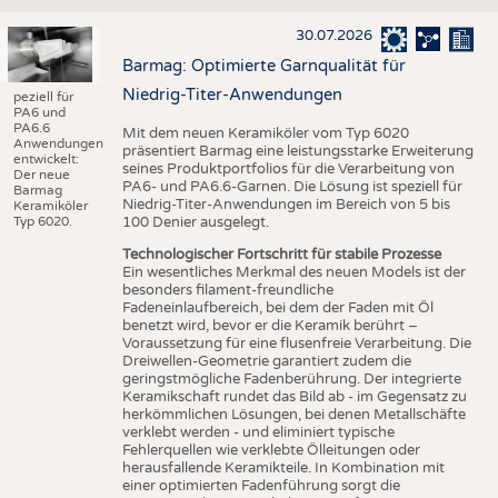
30.07.2026
Barmag: Optimierte Garnqualität für
Niedrig-Titer-Anwendungen
peziell für
PA6 und
PA6.6
Mit dem neuen Keramiköler vom Typ 6020
Anwendungen
präsentiert Barmag eine leistungsstarke Erweiterung
entwickelt:
seines Produktportfolios für die Verarbeitung von
Der neue
PA6- und PA6.6-Garnen. Die Lösung ist speziell für
Barmag
Niedrig-Titer-Anwendungen im Bereich von 5 bis
Keramiköler
Typ 6020.
100 Denier ausgelegt.
Technologischer Fortschritt für stabile Prozesse
Ein wesentliches Merkmal des neuen Models ist der
besonders filament-freundliche
Fadeneinlaufbereich, bei dem der Faden mit Öl
benetzt wird, bevor er die Keramik berührt –
Voraussetzung für eine flusenfreie Verarbeitung. Die
Dreiwellen-Geometrie garantiert zudem die
geringstmögliche Fadenberührung. Der integrierte
Keramikschaft rundet das Bild ab - im Gegensatz zu
herkömmlichen Lösungen, bei denen Metallschäfte
verklebt werden - und eliminiert typische
Fehlerquellen wie verklebte Ölleitungen oder
herausfallende Keramikteile. In Kombination mit
einer optimierten Fadenführung sorgt die