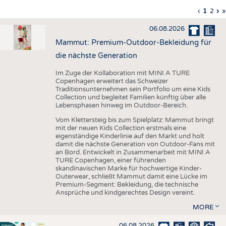
HAUS- UND HEIMTEXTILIEN
Vorherig
‹
Aktuell
1
Seite
2
Nä
›
L
»
Seitennummerierung
Seite
Seite
Sei
S
BEKLEIDUNG
06.08.2026
TESTS
Mammut: Premium-Outdoor-Bekleidung für
BUSINESS
FAKTEN
die nächste Generation
UNTERNEHMEN
STATISTICS
Im Zuge der Kollaboration mit MINI A TURE
Copenhagen erweitert das Schweizer
AUSSCHREIBUNGEN
Traditionsunternehmen sein Portfolio um eine Kids
Collection und begleitet Familien künftig über alle
DTV AUSSCHREIBUNGSDIENST
Lebensphasen hinweg im Outdoor-Bereich.
WISSEN
TERMINE
Vom Klettersteig bis zum Spielplatz: Mammut bringt
mit der neuen Kids Collection erstmals eine
DAUNENCHECK
BRANCHENTERMINE
eigenständige Kinderlinie auf den Markt und holt
damit die nächste Generation von Outdoor-Fans mit
ADRESSEN & LINKS
an Bord. Entwickelt in Zusammenarbeit mit MINI A
TURE Copenhagen, einer führenden
LABELS
skandinavischen Marke für hochwertige Kinder-
Outerwear, schließt Mammut damit eine Lücke im
PUBLIKATIONEN
Premium-Segment: Bekleidung, die technische
Ansprüche und kindgerechtes Design vereint.
MORE
06.08.2026