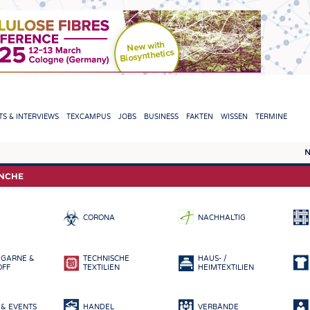
TION
S & INTERVIEWS
TEXCAMPUS
JOBS
BUSINESS
FAKTEN
WISSEN
TERMINE
N
REPORTS & INTERVIEWS
TEXC
ANCHE
TEXTINATION NEWSLINE
ROHS
CORONA
NACHHALTIG
TEXTILE LEADERSHIP
FASE
GARN
 GARNE &
TECHNISCHE
HAUS- /
GEWE
OFF
TEXTILIEN
HEIMTEXTILIEN
GESTR
& EVENTS
HANDEL
VERBÄNDE
VLIES