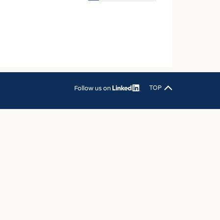
OSITES
DLUNG
ILMASCHINENBAU
ORIK
CLING
Follow us on
TOP
HALTIGKEIT
SLAUFWIRTSCHAFT
ISCHE TEXTILIEN
 TEXTILES
ZIN
 UND HEIMTEXTILIEN
EIDUNG