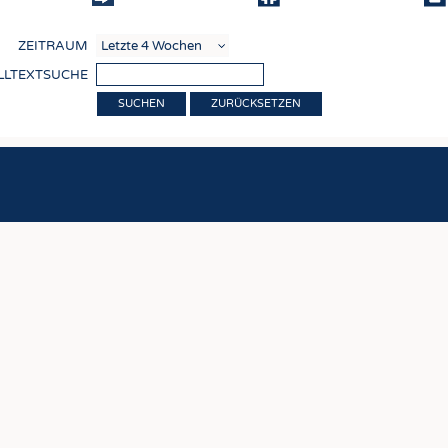
COMP
ZEITRAUM
VERE
LLTEXTSUCHE
TEXT
ZURÜCKSETZEN
SENS
RECY
NACH
KREI
TECHN
SMART
MEDI
HAUS-
BEKL
TESTS