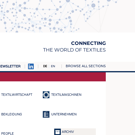
CONNECTING
THE WORLD OF TEXTILES
BROWSE ALL SECTIONS
EWSLETTER
DE
EN
AMPUS
TOFFE
TEXTILWIRTSCHAFT
TEXTILMASCHINEN
RN
E
BEKLEIDUNG
UNTERNEHMEN
BE
ICKE & GEWIRKE
ARCHIV
PEOPLE
STOFFE