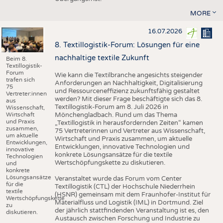
MORE
16.07.2026
8. Textillogistik-Forum: Lösungen für eine
nachhaltige textile Zukunft
Beim 8.
Textillogistik-
Forum
Wie kann die Textilbranche angesichts steigender
trafen sich
Anforderungen an Nachhaltigkeit, Digitalisierung
75
und Ressourceneffizienz zukunftsfähig gestaltet
Vertreter:innen
werden? Mit dieser Frage beschäftigte sich das 8.
aus
Textillogistik-Forum am 8. Juli 2026 in
Wissenschaft,
Wirtschaft
Mönchengladbach. Rund um das Thema
und Praxis
„Textillogistik in herausfordernden Zeiten“ kamen
zusammen,
75 Vertreterinnen und Vertreter aus Wissenschaft,
um aktuelle
Wirtschaft und Praxis zusammen, um aktuelle
Entwicklungen,
Entwicklungen, innovative Technologien und
innovative
konkrete Lösungsansätze für die textile
Technologien
Wertschöpfungskette zu diskutieren.
und
konkrete
Lösungsansätze
Veranstaltet wurde das Forum vom Center
für die
Textillogistik (CTL) der Hochschule Niederrhein
textile
(HSNR) gemeinsam mit dem Fraunhofer-Institut für
Wertschöpfungskette
Materialfluss und Logistik (IML) in Dortmund. Ziel
zu
der jährlich stattfindenden Veranstaltung ist es, den
diskutieren.
Austausch zwischen Forschung und Industrie zu