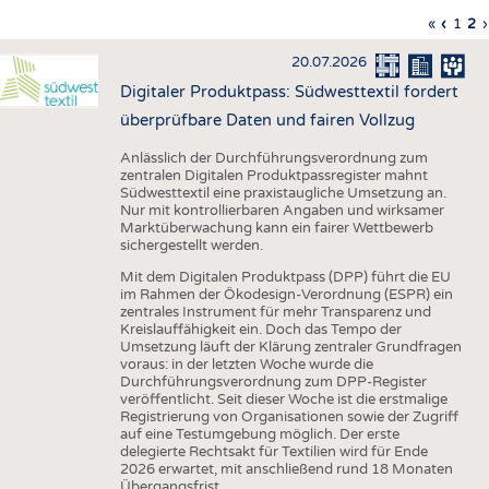
HAUS- UND HEIMTEXTILIEN
Erste
«
Vorher
‹
Seite
1
Akt
2
›
Seitennummerierung
Seite
Seite
Sei
S
BEKLEIDUNG
20.07.2026
TESTS
Digitaler Produktpass: Südwesttextil fordert
BUSINESS
FAKTEN
überprüfbare Daten und fairen Vollzug
UNTERNEHMEN
STATISTICS
Anlässlich der Durchführungsverordnung zum
zentralen Digitalen Produktpassregister mahnt
AUSSCHREIBUNGEN
Südwesttextil eine praxistaugliche Umsetzung an.
Nur mit kontrollierbaren Angaben und wirksamer
DTV AUSSCHREIBUNGSDIENST
Marktüberwachung kann ein fairer Wettbewerb
sichergestellt werden.
WISSEN
TERMINE
Mit dem Digitalen Produktpass (DPP) führt die EU
DAUNENCHECK
BRANCHENTERMINE
im Rahmen der Ökodesign-Verordnung (ESPR) ein
zentrales Instrument für mehr Transparenz und
ADRESSEN & LINKS
Kreislauffähigkeit ein. Doch das Tempo der
Umsetzung läuft der Klärung zentraler Grundfragen
LABELS
voraus: in der letzten Woche wurde die
Durchführungsverordnung zum DPP-Register
PUBLIKATIONEN
veröffentlicht. Seit dieser Woche ist die erstmalige
Registrierung von Organisationen sowie der Zugriff
auf eine Testumgebung möglich. Der erste
delegierte Rechtsakt für Textilien wird für Ende
2026 erwartet, mit anschließend rund 18 Monaten
Übergangsfrist.