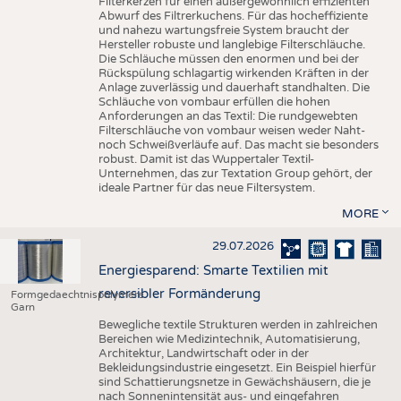
Filterkerzen für einen außergewöhnlich effizienten
Abwurf des Filtrerkuchens. Für das hocheffiziente
und nahezu wartungsfreie System braucht der
Hersteller robuste und langlebige Filterschläuche.
Die Schläuche müssen den enormen und bei der
Rückspülung schlagartig wirkenden Kräften in der
Anlage zuverlässig und dauerhaft standhalten. Die
Schläuche von vombaur erfüllen die hohen
Anforderungen an das Textil: Die rundgewebten
Filterschläuche von vombaur weisen weder Naht-
noch Schweißverläufe auf. Das macht sie besonders
robust. Damit ist das Wuppertaler Textil-
Unternehmen, das zur Textation Group gehört, der
ideale Partner für das neue Filtersystem.
MORE
29.07.2026
Energiesparend: Smarte Textilien mit
reversibler Formänderung
Formgedaechtnispolymere
Garn
Bewegliche textile Strukturen werden in zahlreichen
Bereichen wie Medizintechnik, Automatisierung,
Architektur, Landwirtschaft oder in der
Bekleidungsindustrie eingesetzt. Ein Beispiel hierfür
sind Schattierungsnetze in Gewächshäusern, die je
nach Sonnenintensität aus- und eingefahren