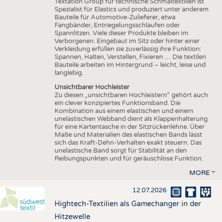
Textation Group für technische Schmaltextilien ist
Spezialist für Elastics und produziert unter anderem
Bauteile für Automotive-Zulieferer, etwa
Fangbänder, Entriegelungsschlaufen oder
Spannlitzen. Viele dieser Produkte bleiben im
Verborgenen. Eingebaut im Sitz oder hinter einer
Verkleidung erfüllen sie zuverlässig ihre Funktion:
Spannen, Halten, Verstellen, Fixieren … Die textilen
Bauteile arbeiten im Hintergrund – leicht, leise und
langlebig.
Unsichtbarer Hochleister
Zu diesen „unsichtbaren Hochleistern“ gehört auch
ein clever konzipiertes Funktionsband. Die
Kombination aus einem elastischen und einem
unelastischen Webband dient als Klappenhalterung
für eine Kartentasche in der Sitzrückenlehne. Über
Maße und Materialien des elastischen Bands lässt
sich das Kraft-Dehn-Verhalten exakt steuern. Das
unelastische Band sorgt für Stabilität an den
Reibungspunkten und für geräuschlose Funktion.
MORE
12.07.2026
Hightech-Textilien als Gamechanger in der
Hitzewelle