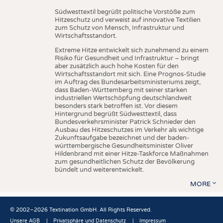
Südwesttextil begrüßt politische Vorstöße zum
Hitzeschutz und verweist auf innovative Textilien
zum Schutz von Mensch, Infrastruktur und
Wirtschaftsstandort.
Extreme Hitze entwickelt sich zunehmend zu einem
Risiko für Gesundheit und Infrastruktur – bringt
aber zusätzlich auch hohe Kosten für den
Wirtschaftsstandort mit sich. Eine Prognos-Studie
im Auftrag des Bundesarbeitsministeriums zeigt,
dass Baden-Württemberg mit seiner starken
industriellen Wertschöpfung deutschlandweit
besonders stark betroffen ist. Vor diesem
Hintergrund begrüßt Südwesttextil, dass
Bundesverkehrsminister Patrick Schnieder den
Ausbau des Hitzeschutzes im Verkehr als wichtige
Zukunftsaufgabe bezeichnet und der baden-
württembergische Gesundheitsminister Oliver
Hildenbrand mit einer Hitze-Taskforce Maßnahmen
zum gesundheitlichen Schutz der Bevölkerung
bündelt und weiterentwickelt.
MORE
© 2002–2026 Textination GmbH. All Rights Reserved.
Unsere AGB
Privatsphäre und Datenschutz
Impressum