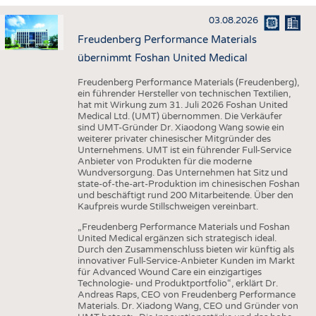
HAUS- UND HEIMTEXTILIEN
03.08.2026
BEKLEIDUNG
Freudenberg Performance Materials
TESTS
übernimmt Foshan United Medical
BUSINESS
FAKTEN
Freudenberg Performance Materials (Freudenberg),
ein führender Hersteller von technischen Textilien,
UNTERNEHMEN
STATISTICS
hat mit Wirkung zum 31. Juli 2026 Foshan United
Medical Ltd. (UMT) übernommen. Die Verkäufer
AUSSCHREIBUNGEN
sind UMT-Gründer Dr. Xiaodong Wang sowie ein
weiterer privater chinesischer Mitgründer des
DTV AUSSCHREIBUNGSDIENST
Unternehmens. UMT ist ein führender Full-Service
Anbieter von Produkten für die moderne
WISSEN
TERMINE
Wundversorgung. Das Unternehmen hat Sitz und
state-of-the-art-Produktion im chinesischen Foshan
DAUNENCHECK
BRANCHENTERMINE
und beschäftigt rund 200 Mitarbeitende. Über den
Kaufpreis wurde Stillschweigen vereinbart.
ADRESSEN & LINKS
„Freudenberg Performance Materials und Foshan
LABELS
United Medical ergänzen sich strategisch ideal.
Durch den Zusammenschluss bieten wir künftig als
PUBLIKATIONEN
innovativer Full-Service-Anbieter Kunden im Markt
für Advanced Wound Care ein einzigartiges
Technologie- und Produktportfolio“, erklärt Dr.
Andreas Raps, CEO von Freudenberg Performance
Materials. Dr. Xiadong Wang, CEO und Gründer von