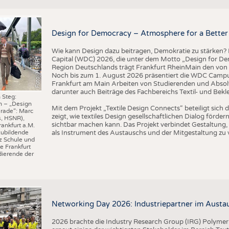
BUSINESS
FAKT
UNTERNEHMEN
STATI
Design for Democracy – Atmosphere for a Better 
TING
AUSSCHREIBUNGEN
Wie kann Design dazu beitragen, Demokratie zu stärken? M
DTV AUSSCHREIBUNGSDIENST
Capital (WDC) 2026, die unter dem Motto „Design for Dem
Foto: HSNR
TERMINE
Region Deutschlands trägt Frankfurt RheinMain den von 
Noch bis zum 1. August 2026 präsentiert die WDC Camp
BRANCHENTERMINE
Frankfurt am Main Arbeiten von Studierenden und Absol
darunter auch Beiträge des Fachbereichs Textil- und Bek
 Steg:
n – „Design
I
n
s
t
i
t
u
t
f
ü
r
T
e
x
t
i
l
t
e
c
h
n
k
I
T
A
)
d
e
r
R
W
T
H
A
a
c
h
e
n
U
n
i
v
e
r
s
i
t
Mit dem Projekt „Textile Design Connects“ beteiligt sic
rade“: Marc
zeigt, wie textiles Design gesellschaftlichen Dialog förd
s, HSNR),
sichtbar machen kann. Das Projekt verbindet Gestaltung, 
rankfurt a.M.
als Instrument des Austauschs und der Mitgestaltung zu 
zubildende
z Schule und
e Frankfurt
ierende der
©
(
y
i
Networking Day 2026: Industriepartner im Austau
2026 brachte die Industry Research Group (IRG) Polymer