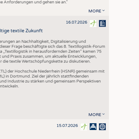
eue Anforderungen und gehen sie an."
MORE
16.07.2026
tige textile Zukunft
rungen an Nachhaltigkeit, Digitalisierung und
ieser Frage beschäftigte sich das 8. Textillogistik-Forum
„Textillogistik in herausfordernden Zeiten“ kamen 75
ft und Praxis zusammen, um aktuelle Entwicklungen,
die textile Wertschöpfungskette zu diskutieren.
 (CTL) der Hochschule Niederrhein (HSNR) gemeinsam mit
L) in Dortmund. Ziel der jährlich stattfindenden
 und Industrie zu stärken und gemeinsam Perspektiven
entwickeln.
MORE
15.07.2026