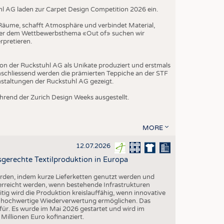
hl AG laden zur Carpet Design Competition 2026 ein.
t Räume, schafft Atmosphäre und verbindet Material,
nter dem Wettbewerbsthema «Out of» suchen wir
rpretieren.
on der Ruckstuhl AG als Unikate produziert und erstmals
schliessend werden die prämierten Teppiche an der STF
nstaltungen der Ruckstuhl AG gezeigt.
rend der Zurich Design Weeks ausgestellt.
MORE
12.07.2026
gerechte Textilproduktion in Europa
erden, indem kurze Lieferketten genutzt werden und
 erreicht werden, wenn bestehende Infrastrukturen
eitig wird die Produktion kreislauffähig, wenn innovative
ne hochwertige Wiederverwertung ermöglichen. Das
ür. Es wurde im Mai 2026 gestartet und wird im
illionen Euro kofinanziert.