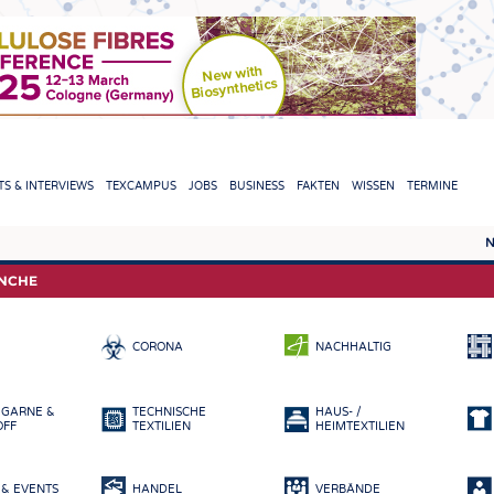
TION
S & INTERVIEWS
TEXCAMPUS
JOBS
BUSINESS
FAKTEN
WISSEN
TERMINE
N
REPORTS & INTERVIEWS
TEXC
ANCHE
TEXTINATION NEWSLINE
ROHS
CORONA
NACHHALTIG
TEXTILE LEADERSHIP
FASE
GARN
 GARNE &
TECHNISCHE
HAUS- /
GEWE
OFF
TEXTILIEN
HEIMTEXTILIEN
GESTR
& EVENTS
HANDEL
VERBÄNDE
VLIES