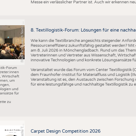
o
t
o
:
F
a
c
h
b
e
r
e
i
c
h
T
e
x
t
il
-
u
d
B
e
k
l
e
i
d
u
n
g
s
t
e
c
h
n
i
k
/
H
S
N
Messe ein verlässlicher Partner ist. Auch wir erkennen n
F
n
R
8. Textillogistik-Forum: Lösungen für eine nachhal
Wie kann die Textilbranche angesichts steigender Anforde
Ressourceneffizienz zukunftsfähig gestaltet werden? Mit d
am 8. Juli 2026 in Mönchengladbach. Rund um das Thema 
Vertreterinnen und Vertreter aus Wissenschaft, Wirtscha
innovative Technologien und konkrete Lösungsansätze für 
istik-Forum
Veranstaltet wurde das Forum vom Center Textillogistik
treter:innen
dem Fraunhofer-Institut für Materialfluss und Logistik (IM
 Wirtschaft
Veranstaltung ist es, den Austausch zwischen Forschung
mmen, um
für eine leistungsfähige und nachhaltige Textillogistik zu 
ungen,
ologien und
ansätze für
r
a
f
i
k
:
S
c
h
w
e
i
z
e
r
i
s
c
h
e
e
t
i
l
f
a
c
h
s
c
h
u
l
e
S
T
tte zu
G
x
F
Carpet Design Competition 2026