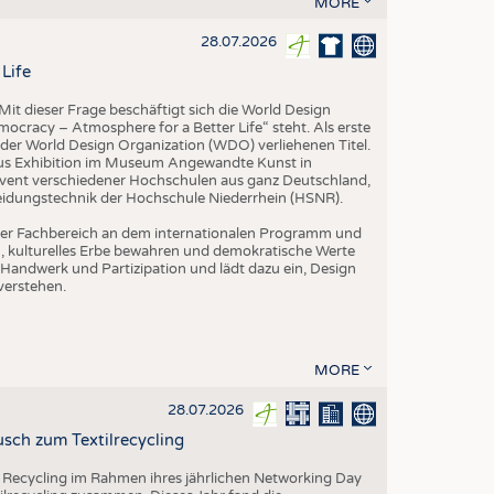
MORE
EN
STICS
28.07.2026
Life
it dieser Frage beschäftigt sich die World Design
ocracy – Atmosphere for a Better Life“ steht. Als erste
der World Design Organization (WDO) verliehenen Titel.
us Exhibition im Museum Angewandte Kunst in
vent verschiedener Hochschulen aus ganz Deutschland,
leidungstechnik der Hochschule Niederrhein (HSNR).
h der Fachbereich an dem internationalen Programm und
ern, kulturelles Erbe bewahren und demokratische Werte
Handwerk und Partizipation und lädt dazu ein, Design
verstehen.
MORE
28.07.2026
sch zum Textilrecycling
 Recycling im Rahmen ihres jährlichen Networking Day