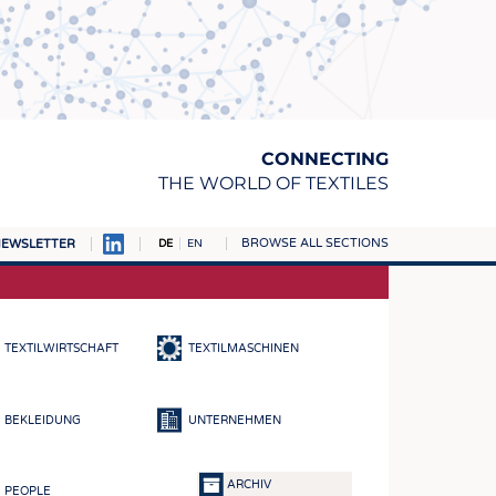
CONNECTING
THE WORLD OF TEXTILES
BROWSE ALL SECTIONS
EWSLETTER
DE
EN
AMPUS
TOFFE
TEXTILWIRTSCHAFT
TEXTILMASCHINEN
RN
E
BEKLEIDUNG
UNTERNEHMEN
BE
ICKE & GEWIRKE
ARCHIV
PEOPLE
STOFFE