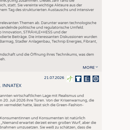
ilrecycling zusammen. Dieses Jahr fand die
h, statt. Sie vereinte wichtige Akteure aus der
nem Tag des strukturierten Austauschs und intensiver
nrelevanten Themen ab. Darunter waren technologische
andelnde politische und regulatorische Umfeld.
p Innovation, STRÄHLE+HESS und der
dierte Beiträge. Die interessanten Diskussionen wurden
armag, Stadler Anlagenbau, Technip Energies, Fibrant,
eundschaft und die Öffnung ihres Technikums, was dem
eh.
MORE
21.07.2026
58. INNATEX
spannten wirtschaftlichen Lage mit Realismus und
 20. Juli 2026 ihre Türen. Von der Krisenwarnung, die
vermeldet hatte, lässt sich die Green-Fashion-
Konsumentinnen und Konsumenten ist natürlich
. „Niemand erwartet derzeit einen großen Wurf, aber die
aßnahmen umzusetzen. Sie weiß zu schätzen, dass die