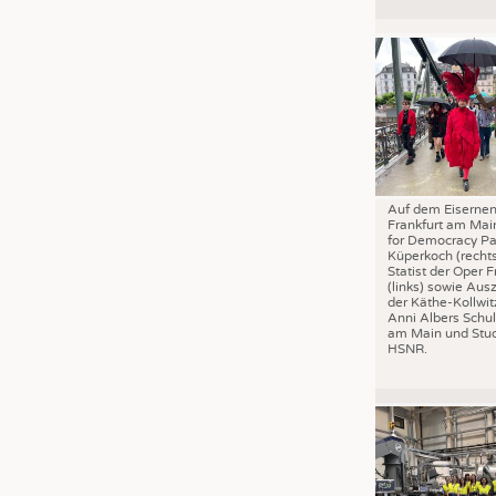
JOBS
STELLENMARKT
KRÜGER PERSONAL HEADHUN
PRAKTIKA & AUSBILDUNGEN
WISSEN
DAUNENCHECK
Auf dem Eisernen
ADRESSEN & LINKS
Frankfurt am Mai
for Democracy Pa
LABELS
Küperkoch (recht
Statist der Oper F
PUBLIKATIONEN
(links) sowie Aus
der Käthe-Kollwit
Anni Albers Schul
am Main und Stud
HSNR.