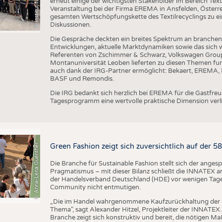
erneut einige der wichtigsten Stakeholder im Bereich Text
Veranstaltung bei der Firma EREMA in Ansfelden, Österreic
gesamten Wertschöpfungskette des Textilrecyclings zu ei
Diskussionen.
Die Gespräche deckten ein breites Spektrum an branche
Entwicklungen, aktuelle Marktdynamiken sowie das sich w
Referenten von Zschimmer & Schwarz, Volkswagen Grou
Montanuniversität Leoben lieferten zu diesen Themen fun
auch dank der IRG-Partner ermöglicht: Bekaert, EREMA, B
BASF und Remondis.
Die IRG bedankt sich herzlich bei EREMA für die Gastfr
Tagesprogramm eine wertvolle praktische Dimension verli
© Anna-Lena Guenther
Green Fashion zeigt sich zuversichtlich auf der 
Die Branche für Sustainable Fashion stellt sich der ange
Pragmatismus – mit dieser Bilanz schließt die INNATEX am
der Handelsverband Deutschland (HDE) vor wenigen Tagen 
Community nicht entmutigen.
„Die im Handel wahrgenommene Kaufzurückhaltung der 
Thema", sagt Alexander Hitzel, Projektleiter der INNATEX
Branche zeigt sich konstruktiv und bereit, die nötigen M