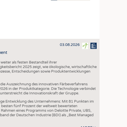
OSITES
DLUNG
ILMASCHINENBAU
ORIK
03.08.2026
CLING
ment
HALTIGKEIT
iter als festen Bestandteil ihrer
SLAUFWIRTSCHAFT
eitsbericht 2025 zeigt, wie ökologische, wirtschaftliche
ozesse, Entscheidungen sowie Produktentwicklungen
ISCHE TEXTILIEN
 TEXTILES
die Auszeichnung des innovativen Färbeverfahrens
6 in der Produktkategorie. Die Technologie verbindet
ZIN
erstreicht die Innovationskraft der Gruppe.
 UND HEIMTEXTILIEN
ige Entwicklung des Unternehmens: Mit 81 Punkten im
besten fünf Prozent der weltweit bewerteten
EIDUNG
 Rahmen eines Programms von Deloitte Private, UBS,
band der Deutschen Industrie (BDI) als „Best Managed