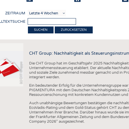
COMP
ZEITRAUM
VERE
LLTEXTSUCHE
TEXT
ZURÜCKSETZEN
SENS
RECY
CHT Group: Nachhaltigkeit als Steuerungsinstru
NACH
Die CHT Group hat im Geschäftsjahr 2025 Nachhaltigkeit we
(c) CHT Gruppe
KREI
Unternehmenssteuerung etabliert. Der aktuelle Nachhaltigk
und soziale Ziele zunehmend messbar gemacht und in Pr
TECHN
integriert werden.
SMART
Ein bedeutender Erfolg für die Unternehmensgruppe war 
PIGMENTURA mit dem Deutschen Nachhaltigkeitspreis 202
MEDI
Ressourcenschonung mit konkretem Kundennutzen und unt
HAUS-
Auch unabhängige Bewertungen bestätigen die nachhalt
EcoVadis-Rating und dem Gold-Status gehört CHT zu den 
BEKL
Unternehmen ihrer Branche. Darüber hinaus wurde sie im
der Frankfurter Allgemeinen Zeitung und dem Bundesver
TESTS
Company 2026“ ausgezeichnet.