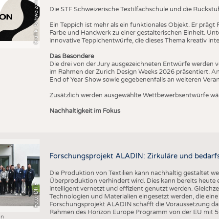
T
Die STF Schweizerische Textilfachschule und die Ruckstu
Ein Teppich ist mehr als ein funktionales Objekt. Er präg
Farbe und Handwerk zu einer gestalterischen Einheit. U
innovative Teppichentwürfe, die dieses Thema kreativ inte
Das Besondere
Die drei von der Jury ausgezeichneten Entwürfe werden v
im Rahmen der Zurich Design Weeks 2026 präsentiert. An
End of Year Show sowie gegebenenfalls an weiteren Vera
Zusätzlich werden ausgewählte Wettbewerbsentwürfe wäh
Nachhaltigkeit im Fokus
Forschungsprojekt ALADIN: Zirkuläre und bedarfs
Die Produktion von Textilien kann nachhaltig gestaltet w
Überproduktion verhindert wird. Dies kann bereits heute
Foto: DITF
intelligent vernetzt und effizient genutzt werden. Gleichz
Technologien und Materialien eingesetzt werden, die ei
Forschungsprojekt ALADIN schafft die Voraussetzung daf
Rahmen des Horizon Europe Programm von der EU mit 5 M
in