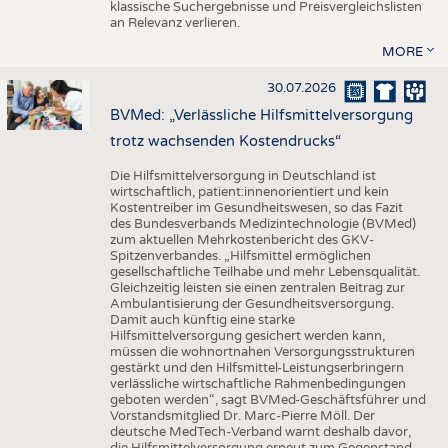
klassische Suchergebnisse und Preisvergleichslisten
an Relevanz verlieren.
MORE
30.07.2026
BVMed: „Verlässliche Hilfsmittelversorgung
trotz wachsenden Kostendrucks“
Die Hilfsmittelversorgung in Deutschland ist
wirtschaftlich, patient:innenorientiert und kein
Kostentreiber im Gesundheitswesen, so das Fazit
des Bundesverbands Medizintechnologie (BVMed)
zum aktuellen Mehrkostenbericht des GKV-
Spitzenverbandes. „Hilfsmittel ermöglichen
gesellschaftliche Teilhabe und mehr Lebensqualität.
Gleichzeitig leisten sie einen zentralen Beitrag zur
Ambulantisierung der Gesundheitsversorgung.
Damit auch künftig eine starke
Hilfsmittelversorgung gesichert werden kann,
müssen die wohnortnahen Versorgungsstrukturen
gestärkt und den Hilfsmittel-Leistungserbringern
verlässliche wirtschaftliche Rahmenbedingungen
geboten werden“, sagt BVMed-Geschäftsführer und
Vorstandsmitglied Dr. Marc-Pierre Möll. Der
deutsche MedTech-Verband warnt deshalb davor,
die Hilfsmittelversorgung erneut zum Gegenstand