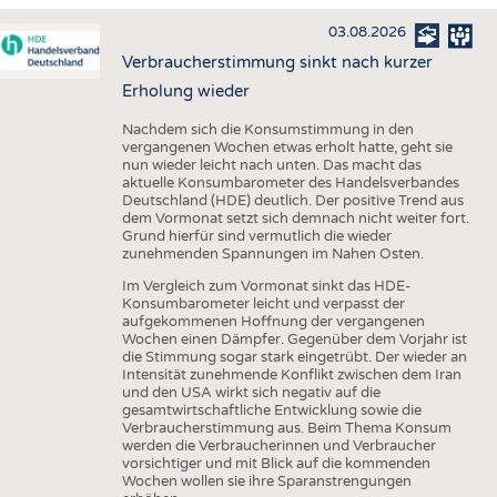
HAUS- UND HEIMTEXTILIEN
03.08.2026
BEKLEIDUNG
Verbraucherstimmung sinkt nach kurzer
TESTS
Erholung wieder
BUSINESS
FAKTEN
Nachdem sich die Konsumstimmung in den
vergangenen Wochen etwas erholt hatte, geht sie
UNTERNEHMEN
STATISTICS
nun wieder leicht nach unten. Das macht das
aktuelle Konsumbarometer des Handelsverbandes
AUSSCHREIBUNGEN
Deutschland (HDE) deutlich. Der positive Trend aus
dem Vormonat setzt sich demnach nicht weiter fort.
DTV AUSSCHREIBUNGSDIENST
Grund hierfür sind vermutlich die wieder
zunehmenden Spannungen im Nahen Osten.
WISSEN
TERMINE
Im Vergleich zum Vormonat sinkt das HDE-
DAUNENCHECK
BRANCHENTERMINE
Konsumbarometer leicht und verpasst der
aufgekommenen Hoffnung der vergangenen
ADRESSEN & LINKS
Wochen einen Dämpfer. Gegenüber dem Vorjahr ist
die Stimmung sogar stark eingetrübt. Der wieder an
LABELS
Intensität zunehmende Konflikt zwischen dem Iran
und den USA wirkt sich negativ auf die
PUBLIKATIONEN
gesamtwirtschaftliche Entwicklung sowie die
Verbraucherstimmung aus. Beim Thema Konsum
werden die Verbraucherinnen und Verbraucher
vorsichtiger und mit Blick auf die kommenden
Wochen wollen sie ihre Sparanstrengungen