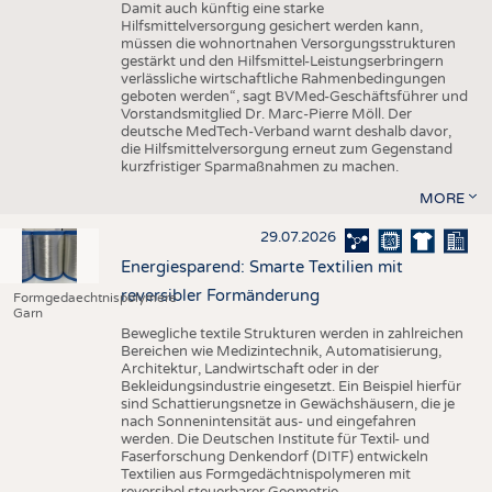
Damit auch künftig eine starke
Hilfsmittelversorgung gesichert werden kann,
müssen die wohnortnahen Versorgungsstrukturen
gestärkt und den Hilfsmittel-Leistungserbringern
verlässliche wirtschaftliche Rahmenbedingungen
geboten werden“, sagt BVMed-Geschäftsführer und
Vorstandsmitglied Dr. Marc-Pierre Möll. Der
deutsche MedTech-Verband warnt deshalb davor,
die Hilfsmittelversorgung erneut zum Gegenstand
kurzfristiger Sparmaßnahmen zu machen.
MORE
29.07.2026
Energiesparend: Smarte Textilien mit
reversibler Formänderung
Formgedaechtnispolymere
Garn
Bewegliche textile Strukturen werden in zahlreichen
Bereichen wie Medizintechnik, Automatisierung,
Architektur, Landwirtschaft oder in der
Bekleidungsindustrie eingesetzt. Ein Beispiel hierfür
sind Schattierungsnetze in Gewächshäusern, die je
nach Sonnenintensität aus- und eingefahren
werden. Die Deutschen Institute für Textil- und
Faserforschung Denkendorf (DITF) entwickeln
Textilien aus Formgedächtnispolymeren mit