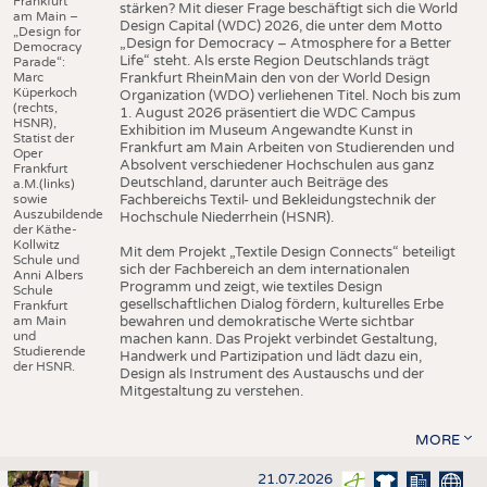
Frankfurt
stärken? Mit dieser Frage beschäftigt sich die World
am Main –
Design Capital (WDC) 2026, die unter dem Motto
„Design for
„Design for Democracy – Atmosphere for a Better
Democracy
Life“ steht. Als erste Region Deutschlands trägt
Parade“:
Marc
Frankfurt RheinMain den von der World Design
Küperkoch
Organization (WDO) verliehenen Titel. Noch bis zum
(rechts,
1. August 2026 präsentiert die WDC Campus
HSNR),
Exhibition im Museum Angewandte Kunst in
Statist der
Frankfurt am Main Arbeiten von Studierenden und
Oper
Absolvent verschiedener Hochschulen aus ganz
Frankfurt
Deutschland, darunter auch Beiträge des
a.M.(links)
sowie
Fachbereichs Textil- und Bekleidungstechnik der
Auszubildende
Hochschule Niederrhein (HSNR).
der Käthe-
Kollwitz
Mit dem Projekt „Textile Design Connects“ beteiligt
Schule und
sich der Fachbereich an dem internationalen
Anni Albers
Programm und zeigt, wie textiles Design
Schule
gesellschaftlichen Dialog fördern, kulturelles Erbe
Frankfurt
am Main
bewahren und demokratische Werte sichtbar
und
machen kann. Das Projekt verbindet Gestaltung,
Studierende
Handwerk und Partizipation und lädt dazu ein,
der HSNR.
Design als Instrument des Austauschs und der
Mitgestaltung zu verstehen.
MORE
21.07.2026