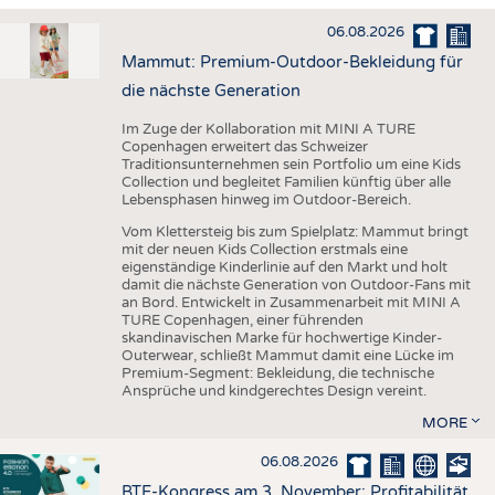
HAUS- UND HEIMTEXTILIEN
06.08.2026
BEKLEIDUNG
Mammut: Premium-Outdoor-Bekleidung für
TESTS
die nächste Generation
BUSINESS
FAKTEN
Im Zuge der Kollaboration mit MINI A TURE
Copenhagen erweitert das Schweizer
UNTERNEHMEN
STATISTICS
Traditionsunternehmen sein Portfolio um eine Kids
Collection und begleitet Familien künftig über alle
AUSSCHREIBUNGEN
Lebensphasen hinweg im Outdoor-Bereich.
DTV AUSSCHREIBUNGSDIENST
Vom Klettersteig bis zum Spielplatz: Mammut bringt
mit der neuen Kids Collection erstmals eine
WISSEN
TERMINE
eigenständige Kinderlinie auf den Markt und holt
damit die nächste Generation von Outdoor-Fans mit
DAUNENCHECK
BRANCHENTERMINE
an Bord. Entwickelt in Zusammenarbeit mit MINI A
TURE Copenhagen, einer führenden
ADRESSEN & LINKS
skandinavischen Marke für hochwertige Kinder-
Outerwear, schließt Mammut damit eine Lücke im
LABELS
Premium-Segment: Bekleidung, die technische
Ansprüche und kindgerechtes Design vereint.
PUBLIKATIONEN
MORE
06.08.2026
BTE-Kongress am 3. November: Profitabilität