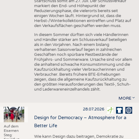
Startschuss somit am 27. Juli. Der Schlussverkauf
markiert den End- und Höhepunkt der
Reduzierungsphase, die vielerorts bereits seit
einigen Wochen läuft. Hintergrund ist, dass die
Herbst-/Winterkollektionen eintreffen und Platz auf
den Verkaufsflächen geschaffen werden muss.
In diesem Sommer dürften sich viele Händlerinnen
und Händler stärker am Schlussverkauf beteiligen
als in den Vorjahren. Nach einem bislang
verhaltenen Saisonverlauf liegen in zahlreichen
Geschäften noch spürbare Restbestände der
Frühjahrs- und Sommerware. Ursache sind vor allem
die anhaltend schwache Konsumstimmung und die
Kaufzurückhaltung vieler Verbraucherinnen und
Verbraucher. Bereits frühere BTE-Erhebungen
zeigen, dass die allgemeine Kaufzurückhaltung zu
den größten Herausforderungen des Textil-, Schuh-
und Lederwareneinzelhandels zählt.
MORE
28.07.2026
Design for Democracy – Atmosphere for a
Better Life
Auf dem
Eisernen
Steg:
Wie kann Design dazu beitragen, Demokratie zu