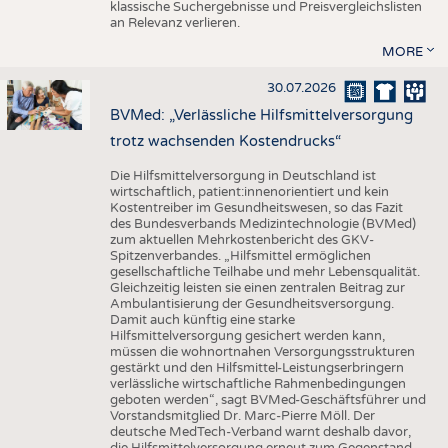
klassische Suchergebnisse und Preisvergleichslisten
an Relevanz verlieren.
MORE
30.07.2026
BVMed: „Verlässliche Hilfsmittelversorgung
trotz wachsenden Kostendrucks“
Die Hilfsmittelversorgung in Deutschland ist
wirtschaftlich, patient:innenorientiert und kein
Kostentreiber im Gesundheitswesen, so das Fazit
des Bundesverbands Medizintechnologie (BVMed)
zum aktuellen Mehrkostenbericht des GKV-
Spitzenverbandes. „Hilfsmittel ermöglichen
gesellschaftliche Teilhabe und mehr Lebensqualität.
Gleichzeitig leisten sie einen zentralen Beitrag zur
Ambulantisierung der Gesundheitsversorgung.
Damit auch künftig eine starke
Hilfsmittelversorgung gesichert werden kann,
müssen die wohnortnahen Versorgungsstrukturen
gestärkt und den Hilfsmittel-Leistungserbringern
verlässliche wirtschaftliche Rahmenbedingungen
geboten werden“, sagt BVMed-Geschäftsführer und
Vorstandsmitglied Dr. Marc-Pierre Möll. Der
deutsche MedTech-Verband warnt deshalb davor,
die Hilfsmittelversorgung erneut zum Gegenstand