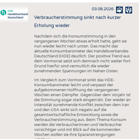
HAUS- UND HEIMTEXTILIEN
03.08.2026
BEKLEIDUNG
Verbraucherstimmung sinkt nach kurzer
TESTS
Erholung wieder
BUSINESS
FAKTEN
Nachdem sich die Konsumstimmung in den
vergangenen Wochen etwas erholt hatte, geht sie
UNTERNEHMEN
STATISTICS
nun wieder leicht nach unten. Das macht das
aktuelle Konsumbarometer des Handelsverbandes
AUSSCHREIBUNGEN
Deutschland (HDE) deutlich. Der positive Trend aus
dem Vormonat setzt sich demnach nicht weiter fort.
DTV AUSSCHREIBUNGSDIENST
Grund hierfür sind vermutlich die wieder
zunehmenden Spannungen im Nahen Osten.
WISSEN
TERMINE
Im Vergleich zum Vormonat sinkt das HDE-
DAUNENCHECK
BRANCHENTERMINE
Konsumbarometer leicht und verpasst der
aufgekommenen Hoffnung der vergangenen
ADRESSEN & LINKS
Wochen einen Dämpfer. Gegenüber dem Vorjahr ist
die Stimmung sogar stark eingetrübt. Der wieder an
LABELS
Intensität zunehmende Konflikt zwischen dem Iran
und den USA wirkt sich negativ auf die
PUBLIKATIONEN
gesamtwirtschaftliche Entwicklung sowie die
Verbraucherstimmung aus. Beim Thema Konsum
werden die Verbraucherinnen und Verbraucher
vorsichtiger und mit Blick auf die kommenden
Wochen wollen sie ihre Sparanstrengungen