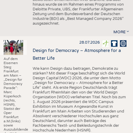
hinaus wurde sie im Rahmen eines Programms von
Deloitte Private, UBS, der Frankfurter Allgemeinen
Zeitung und dem Bundesverband der Deutschen
Industrie (BDI) als „Best Managed Company 2026“
ausgezeichnet.
MORE
28.07.2026
Design for Democracy – Atmosphere for a
Better Life
Auf dem
Eisernen
Steg:
Wie kann Design dazu beitragen, Demokratie zu
Frankfurt
stärken? Mit dieser Frage beschäftigt sich die World
am Main –
Design Capital (WDC) 2026, die unter dem Motto
„Design for
„Design for Democracy – Atmosphere for a Better
Democracy
Life“ steht. Als erste Region Deutschlands trägt
Parade“:
Marc
Frankfurt RheinMain den von der World Design
Küperkoch
Organization (WDO) verliehenen Titel. Noch bis zum
(rechts,
1. August 2026 präsentiert die WDC Campus
HSNR),
Exhibition im Museum Angewandte Kunst in
Statist der
Frankfurt am Main Arbeiten von Studierenden und
Oper
Absolvent verschiedener Hochschulen aus ganz
Frankfurt
Deutschland, darunter auch Beiträge des
a.M.(links)
sowie
Fachbereichs Textil- und Bekleidungstechnik der
Auszubildende
Hochschule Niederrhein (HSNR).