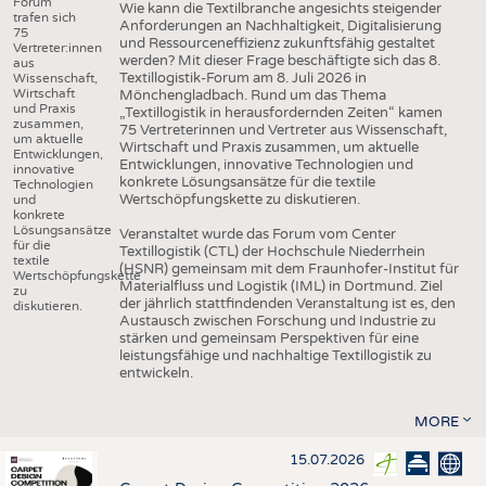
Forum
Wie kann die Textilbranche angesichts steigender
trafen sich
Anforderungen an Nachhaltigkeit, Digitalisierung
75
und Ressourceneffizienz zukunftsfähig gestaltet
Vertreter:innen
werden? Mit dieser Frage beschäftigte sich das 8.
aus
Textillogistik-Forum am 8. Juli 2026 in
Wissenschaft,
Wirtschaft
Mönchengladbach. Rund um das Thema
und Praxis
„Textillogistik in herausfordernden Zeiten“ kamen
zusammen,
75 Vertreterinnen und Vertreter aus Wissenschaft,
um aktuelle
Wirtschaft und Praxis zusammen, um aktuelle
Entwicklungen,
Entwicklungen, innovative Technologien und
innovative
konkrete Lösungsansätze für die textile
Technologien
Wertschöpfungskette zu diskutieren.
und
konkrete
Lösungsansätze
Veranstaltet wurde das Forum vom Center
für die
Textillogistik (CTL) der Hochschule Niederrhein
textile
(HSNR) gemeinsam mit dem Fraunhofer-Institut für
Wertschöpfungskette
Materialfluss und Logistik (IML) in Dortmund. Ziel
zu
der jährlich stattfindenden Veranstaltung ist es, den
diskutieren.
Austausch zwischen Forschung und Industrie zu
stärken und gemeinsam Perspektiven für eine
leistungsfähige und nachhaltige Textillogistik zu
entwickeln.
MORE
15.07.2026