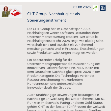
HAUS- UND HEIMTEXTILIEN
03.08.2026
BEKLEIDUNG
CHT Group: Nachhaltigkeit als
TESTS
Steuerungsinstrument
BUSINESS
FAKTEN
Die CHT Group hat im Geschäftsjahr 2025
Nachhaltigkeit weiter als festen Bestandteil ihrer
UNTERNEHMEN
STATISTICS
Unternehmenssteuerung etabliert. Der aktuelle
Nachhaltigkeitsbericht 2025 zeigt, wie ökologische,
AUSSCHREIBUNGEN
wirtschaftliche und soziale Ziele zunehmend
messbar gemacht und in Prozesse, Entscheidungen
DTV AUSSCHREIBUNGSDIENST
sowie Produktentwicklungen integriert werden.
WISSEN
TERMINE
Ein bedeutender Erfolg für die
Unternehmensgruppe war die Auszeichnung des
DAUNENCHECK
BRANCHENTERMINE
innovativen Färbeverfahrens PIGMENTURA mit
dem Deutschen Nachhaltigkeitspreis 2026 in der
ADRESSEN & LINKS
Produktkategorie. Die Technologie verbindet
Ressourcenschonung mit konkretem
LABELS
Kundennutzen und unterstreicht die
Innovationskraft der Gruppe.
PUBLIKATIONEN
Auch unabhängige Bewertungen bestätigen die
nachhaltige Entwicklung des Unternehmens: Mit 81
Punkten im EcoVadis-Rating und dem Gold-Status
gehört CHT zu den besten fünf Prozent der weltweit
bewerteten Unternehmen ihrer Branche. Darüber