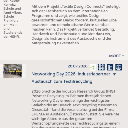
der Käthe-
Kollwitz
Mit dem Projekt „Textile Design Connects“ beteiligt
Schule und
sich der Fachbereich an dem internationalen
Anni Albers
Programm und zeigt, wie textiles Design
Schule
gesellschaftlichen Dialog fördern, kulturelles Erbe
Frankfurt
am Main
bewahren und demokratische Werte sichtbar
und
machen kann. Das Projekt verbindet Gestaltung,
Studierende
Handwerk und Partizipation und lädt dazu ein,
der HSNR.
Design als Instrument des Austauschs und der
Mitgestaltung zu verstehen.
MORE
28.07.2026
Networking Day 2026: Industriepartner im
Austausch zum Textilrecycling
2026 brachte die Industry Research Group (IRG)
Polymer Recycling im Rahmen ihres jährlichen
Networking Day erneut einige der wichtigsten
Stakeholder im Bereich Textilrecycling zusammen.
Dieses Jahr fand die Veranstaltung bei der Firma
EREMA in Ansfelden, Österreich, statt. Sie vereinte
wichtige Akteure aus der gesamten
Wertschöpfungskette des Textilrecyclings zu einem
Tag des strukturierten Austauschs und intensiver