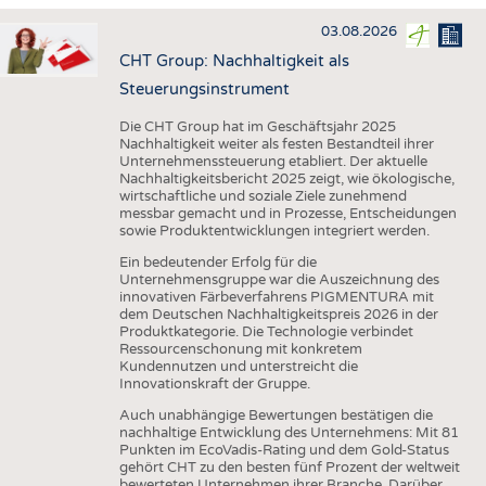
HAUS- UND HEIMTEXTILIEN
03.08.2026
BEKLEIDUNG
CHT Group: Nachhaltigkeit als
TESTS
Steuerungsinstrument
BUSINESS
FAKTEN
Die CHT Group hat im Geschäftsjahr 2025
Nachhaltigkeit weiter als festen Bestandteil ihrer
UNTERNEHMEN
STATISTICS
Unternehmenssteuerung etabliert. Der aktuelle
Nachhaltigkeitsbericht 2025 zeigt, wie ökologische,
AUSSCHREIBUNGEN
wirtschaftliche und soziale Ziele zunehmend
messbar gemacht und in Prozesse, Entscheidungen
DTV AUSSCHREIBUNGSDIENST
sowie Produktentwicklungen integriert werden.
WISSEN
TERMINE
Ein bedeutender Erfolg für die
Unternehmensgruppe war die Auszeichnung des
DAUNENCHECK
BRANCHENTERMINE
innovativen Färbeverfahrens PIGMENTURA mit
dem Deutschen Nachhaltigkeitspreis 2026 in der
ADRESSEN & LINKS
Produktkategorie. Die Technologie verbindet
Ressourcenschonung mit konkretem
LABELS
Kundennutzen und unterstreicht die
Innovationskraft der Gruppe.
PUBLIKATIONEN
Auch unabhängige Bewertungen bestätigen die
nachhaltige Entwicklung des Unternehmens: Mit 81
Punkten im EcoVadis-Rating und dem Gold-Status
gehört CHT zu den besten fünf Prozent der weltweit
bewerteten Unternehmen ihrer Branche. Darüber