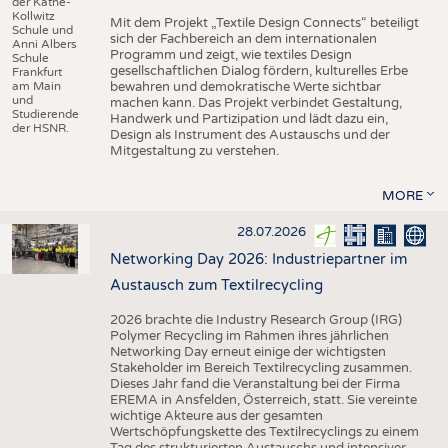
der Käthe-
Kollwitz
Mit dem Projekt „Textile Design Connects“ beteiligt
Schule und
sich der Fachbereich an dem internationalen
Anni Albers
Programm und zeigt, wie textiles Design
Schule
gesellschaftlichen Dialog fördern, kulturelles Erbe
Frankfurt
am Main
bewahren und demokratische Werte sichtbar
und
machen kann. Das Projekt verbindet Gestaltung,
Studierende
Handwerk und Partizipation und lädt dazu ein,
der HSNR.
Design als Instrument des Austauschs und der
Mitgestaltung zu verstehen.
MORE
28.07.2026
Networking Day 2026: Industriepartner im
Austausch zum Textilrecycling
2026 brachte die Industry Research Group (IRG)
Polymer Recycling im Rahmen ihres jährlichen
Networking Day erneut einige der wichtigsten
Stakeholder im Bereich Textilrecycling zusammen.
Dieses Jahr fand die Veranstaltung bei der Firma
EREMA in Ansfelden, Österreich, statt. Sie vereinte
wichtige Akteure aus der gesamten
Wertschöpfungskette des Textilrecyclings zu einem
Tag des strukturierten Austauschs und intensiver