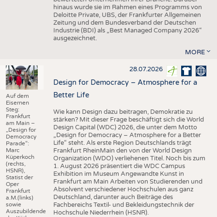
hinaus wurde sie im Rahmen eines Programms von
Deloitte Private, UBS, der Frankfurter Allgemeinen
Zeitung und dem Bundesverband der Deutschen
Industrie (BDI) als „Best Managed Company 2026“
ausgezeichnet.
MORE
28.07.2026
Design for Democracy – Atmosphere for a
Better Life
Auf dem
Eisernen
Steg:
Wie kann Design dazu beitragen, Demokratie zu
Frankfurt
stärken? Mit dieser Frage beschäftigt sich die World
am Main –
Design Capital (WDC) 2026, die unter dem Motto
„Design for
„Design for Democracy – Atmosphere for a Better
Democracy
Life“ steht. Als erste Region Deutschlands trägt
Parade“:
Marc
Frankfurt RheinMain den von der World Design
Küperkoch
Organization (WDO) verliehenen Titel. Noch bis zum
(rechts,
1. August 2026 präsentiert die WDC Campus
HSNR),
Exhibition im Museum Angewandte Kunst in
Statist der
Frankfurt am Main Arbeiten von Studierenden und
Oper
Absolvent verschiedener Hochschulen aus ganz
Frankfurt
Deutschland, darunter auch Beiträge des
a.M.(links)
sowie
Fachbereichs Textil- und Bekleidungstechnik der
Auszubildende
Hochschule Niederrhein (HSNR).