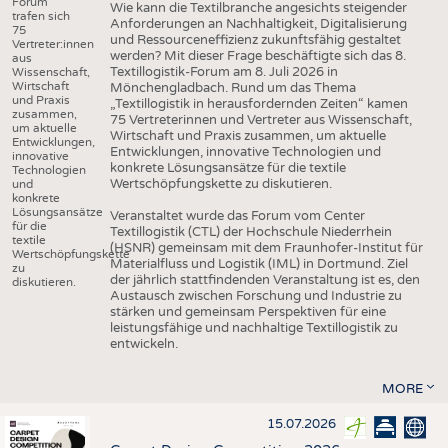
Forum
Wie kann die Textilbranche angesichts steigender
trafen sich
Anforderungen an Nachhaltigkeit, Digitalisierung
75
und Ressourceneffizienz zukunftsfähig gestaltet
Vertreter:innen
werden? Mit dieser Frage beschäftigte sich das 8.
aus
Textillogistik-Forum am 8. Juli 2026 in
Wissenschaft,
Wirtschaft
Mönchengladbach. Rund um das Thema
und Praxis
„Textillogistik in herausfordernden Zeiten“ kamen
zusammen,
75 Vertreterinnen und Vertreter aus Wissenschaft,
um aktuelle
Wirtschaft und Praxis zusammen, um aktuelle
Entwicklungen,
Entwicklungen, innovative Technologien und
innovative
konkrete Lösungsansätze für die textile
Technologien
Wertschöpfungskette zu diskutieren.
und
konkrete
Lösungsansätze
Veranstaltet wurde das Forum vom Center
für die
Textillogistik (CTL) der Hochschule Niederrhein
textile
(HSNR) gemeinsam mit dem Fraunhofer-Institut für
Wertschöpfungskette
Materialfluss und Logistik (IML) in Dortmund. Ziel
zu
der jährlich stattfindenden Veranstaltung ist es, den
diskutieren.
Austausch zwischen Forschung und Industrie zu
stärken und gemeinsam Perspektiven für eine
leistungsfähige und nachhaltige Textillogistik zu
entwickeln.
MORE
15.07.2026