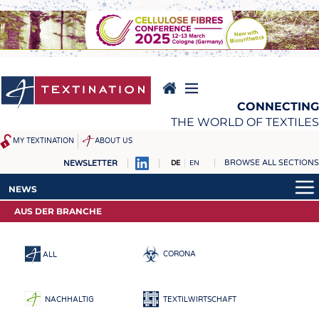
Direkt
zum
Inhalt
CONNECTING
THE WORLD OF TEXTILES
MY TEXTINATION
ABOUT US
BROWSE ALL SECTIONS
NEWSLETTER
DE
EN
NEWS
REPORTS & INTERVIEWS
NEWS
AKTUELLES
TEXTINATION NEWSLINE
AUS DER BRANCHE
AKTUELLES
KLARTEXT BY TEXTINATION
TEXTILE LEADERSHIP
KLARTEXT BY TEXTINATION
TEXCAMPUS
JOBS
CORONA
ALL
ROHSTOFFE
STELLENMARKT
FASERN
KRÜGER PERSONAL
NACHHALTIG
TEXTILWIRTSCHAFT