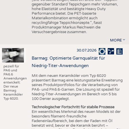
gegenüber Standard Teppichgarn mehr Volumen,
hohe Elastizität und bestätigte Heavy Duty
Performance bietet. Die PET-basierte
Materialkombination ermöglicht auch
recyclingfähige Teppichkonzepte.“, fasst
Produktmanager Markus Reichwein die
Versuchsergebnisse zusammen.
MORE
30.07.2026
Barmag: Optimierte Garnqualität für
Niedrig-Titer-Anwendungen
peziell für
PA6 und
PA6.6
Mit dem neuen Keramiköler vom Typ 6020
Anwendungen
präsentiert Barmag eine leistungsstarke Erweiterung
entwickelt:
seines Produktportfolios für die Verarbeitung von
Der neue
PA6- und PA6.6-Garnen. Die Lösung ist speziell für
Barmag
Niedrig-Titer-Anwendungen im Bereich von 5 bis
Keramiköler
Typ 6020.
100 Denier ausgelegt.
Technologischer Fortschritt für stabile Prozesse
Ein wesentliches Merkmal des neuen Models ist der
besonders filament-freundliche
Fadeneinlaufbereich, bei dem der Faden mit Öl
benetzt wird, bevor er die Keramik berührt –