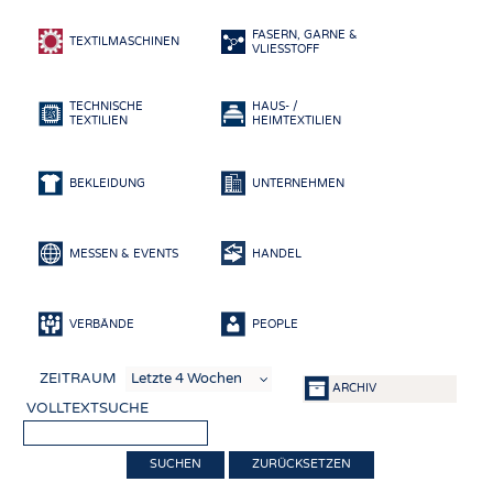
HEADHUNTING
GARNE
FASERN, GARNE &
PRAKTIKA & AUSBILDUNGEN
GEWEBE
TEXTILMASCHINEN
VLIESSTOFF
GESTRICKE & GEWIRKE
TECHNISCHE
HAUS- /
VLIESSTOFFE
TEXTILIEN
HEIMTEXTILIEN
COMPOSITES
VEREDLUNG
BEKLEIDUNG
UNTERNEHMEN
TEXTILMASCHINENBAU
SENSORIK
MESSEN & EVENTS
HANDEL
RECYCLING
VERBÄNDE
PEOPLE
NACHHALTIGKEIT
KREISLAUFWIRTSCHAFT
ZEITRAUM
ARCHIV
TECHNISCHE TEXTILIEN
VOLLTEXTSUCHE
SMART TEXTILES
ZURÜCKSETZEN
MEDIZIN