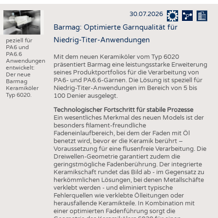
HAUS- UND HEIMTEXTILIEN
30.07.2026
BEKLEIDUNG
Barmag: Optimierte Garnqualität für
TESTS
Niedrig-Titer-Anwendungen
peziell für
PA6 und
BUSINESS
FAKTEN
PA6.6
Mit dem neuen Keramiköler vom Typ 6020
Anwendungen
präsentiert Barmag eine leistungsstarke Erweiterung
UNTERNEHMEN
STATISTICS
entwickelt:
seines Produktportfolios für die Verarbeitung von
Der neue
PA6- und PA6.6-Garnen. Die Lösung ist speziell für
Barmag
AUSSCHREIBUNGEN
Niedrig-Titer-Anwendungen im Bereich von 5 bis
Keramiköler
Typ 6020.
100 Denier ausgelegt.
DTV AUSSCHREIBUNGSDIENST
Technologischer Fortschritt für stabile Prozesse
WISSEN
TERMINE
Ein wesentliches Merkmal des neuen Models ist der
besonders filament-freundliche
DAUNENCHECK
BRANCHENTERMINE
Fadeneinlaufbereich, bei dem der Faden mit Öl
benetzt wird, bevor er die Keramik berührt –
ADRESSEN & LINKS
Voraussetzung für eine flusenfreie Verarbeitung. Die
Dreiwellen-Geometrie garantiert zudem die
LABELS
geringstmögliche Fadenberührung. Der integrierte
Keramikschaft rundet das Bild ab - im Gegensatz zu
PUBLIKATIONEN
herkömmlichen Lösungen, bei denen Metallschäfte
verklebt werden - und eliminiert typische
Fehlerquellen wie verklebte Ölleitungen oder
herausfallende Keramikteile. In Kombination mit
einer optimierten Fadenführung sorgt die