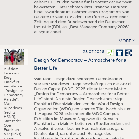
gehört CHT zu den besten fünf Prozent der weltweit
bewerteten Unternehmen ihrer Branche. Darüber
hinaus wurde sie im Rahmen eines Programms von
Deloitte Private, UBS, der Frankfurter Allgemeinen
Zeitung und dem Bundesverband der Deutschen
Industrie (BDI) als „Best Managed Company 2026“
ausgezeichnet.
MORE
28.07.2026
Design for Democracy – Atmosphere for a
Better Life
Auf dem
Eisernen
Steg:
Wie kann Design dazu beitragen, Demokratie zu
Frankfurt
stärken? Mit dieser Frage beschäftigt sich die World
am Main –
Design Capital (WDC) 2026, die unter dem Motto
„Design for
„Design for Democracy – Atmosphere for a Better
Democracy
Life“ steht. Als erste Region Deutschlands trägt
Parade“:
Marc
Frankfurt RheinMain den von der World Design
Küperkoch
Organization (WDO) verliehenen Titel. Noch bis zum
(rechts,
1. August 2026 präsentiert die WDC Campus
HSNR),
Exhibition im Museum Angewandte Kunst in
Statist der
Frankfurt am Main Arbeiten von Studierenden und
Oper
Absolvent verschiedener Hochschulen aus ganz
Frankfurt
Deutschland, darunter auch Beiträge des
a.M.(links)
sowie
Fachbereichs Textil- und Bekleidungstechnik der