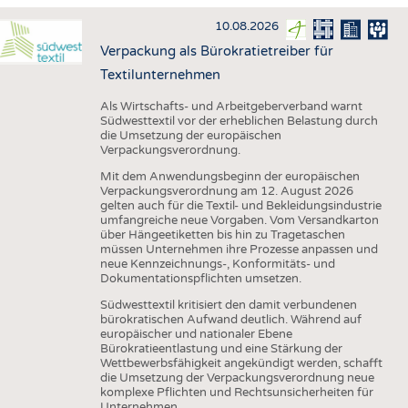
HAUS- UND HEIMTEXTILIEN
10.08.2026
BEKLEIDUNG
Verpackung als Bürokratietreiber für
TESTS
Textilunternehmen
BUSINESS
FAKTEN
Als Wirtschafts- und Arbeitgeberverband warnt
Südwesttextil vor der erheblichen Belastung durch
UNTERNEHMEN
STATISTICS
die Umsetzung der europäischen
Verpackungsverordnung.
AUSSCHREIBUNGEN
Mit dem Anwendungsbeginn der europäischen
DTV AUSSCHREIBUNGSDIENST
Verpackungsverordnung am 12. August 2026
gelten auch für die Textil- und Bekleidungsindustrie
WISSEN
TERMINE
umfangreiche neue Vorgaben. Vom Versandkarton
über Hängeetiketten bis hin zu Tragetaschen
DAUNENCHECK
BRANCHENTERMINE
müssen Unternehmen ihre Prozesse anpassen und
neue Kennzeichnungs-, Konformitäts- und
ADRESSEN & LINKS
Dokumentationspflichten umsetzen.
LABELS
Südwesttextil kritisiert den damit verbundenen
bürokratischen Aufwand deutlich. Während auf
PUBLIKATIONEN
europäischer und nationaler Ebene
Bürokratieentlastung und eine Stärkung der
Wettbewerbsfähigkeit angekündigt werden, schafft
die Umsetzung der Verpackungsverordnung neue
komplexe Pflichten und Rechtsunsicherheiten für
Unternehmen.