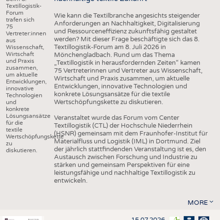
Textillogistik-
Forum
Wie kann die Textilbranche angesichts steigender
trafen sich
Anforderungen an Nachhaltigkeit, Digitalisierung
75
und Ressourceneffizienz zukunftsfähig gestaltet
Vertreter:innen
werden? Mit dieser Frage beschäftigte sich das 8.
aus
Textillogistik-Forum am 8. Juli 2026 in
Wissenschaft,
Wirtschaft
Mönchengladbach. Rund um das Thema
und Praxis
„Textillogistik in herausfordernden Zeiten“ kamen
zusammen,
75 Vertreterinnen und Vertreter aus Wissenschaft,
um aktuelle
Wirtschaft und Praxis zusammen, um aktuelle
Entwicklungen,
Entwicklungen, innovative Technologien und
innovative
konkrete Lösungsansätze für die textile
Technologien
Wertschöpfungskette zu diskutieren.
und
konkrete
Lösungsansätze
Veranstaltet wurde das Forum vom Center
für die
Textillogistik (CTL) der Hochschule Niederrhein
textile
(HSNR) gemeinsam mit dem Fraunhofer-Institut für
Wertschöpfungskette
Materialfluss und Logistik (IML) in Dortmund. Ziel
zu
der jährlich stattfindenden Veranstaltung ist es, den
diskutieren.
Austausch zwischen Forschung und Industrie zu
stärken und gemeinsam Perspektiven für eine
leistungsfähige und nachhaltige Textillogistik zu
entwickeln.
MORE