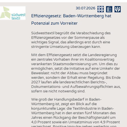
HAUS- UND HEIMTEXTILIEN
30.07.2026
BEKLEIDUNG
Effizienzgesetz: Baden-Württemberg hat
TESTS
Potenzial zum Vorreiter
BUSINESS
FAKTEN
Südwesttextil begrüßt die Verabschiedung des
Effizienzgesetzes vor der Sommerpause als
UNTERNEHMEN
STATISTICS
wichtiges Signal, das allerdings erst durch eine
stringente Umsetzung überzeugen kann.
AUSSCHREIBUNGEN
Mit dem Effizienzgesetz setzt die Landesregierung
DTV AUSSCHREIBUNGSDIENST
ein zentrales Vorhaben ihrer im Koalitionsvertrag
verankerten Staatsmodernisierung um. Um dies zu
WISSEN
TERMINE
ermöglichen, setzt die Initiative auf eine Umkehr der
Beweislast: nicht der Abbau muss begründet
DAUNENCHECK
BRANCHENTERMINE
werden, sondern der Erhalt einer Regelung. Bis Ende
2027 laufen alle landesrechtlichen Berichts-,
ADRESSEN & LINKS
Dokumentations- und Aufbewahrungspflichten aus,
sofern sie nicht notwendig sind.
LABELS
Wie groß der Handlungsbedarf in Baden-
PUBLIKATIONEN
Württemberg ist, zeigt ein Blick auf die
konjunkturelle Lage: die Textilindustrie in Baden-
Württemberg hat in den ersten fünf Monaten des
Jahres einen Rückgang der Beschäftigtenzahl um
4,0 Prozent sowie ein Umsatzminus von 4,9 Prozent
verzeichnet. Positive Impulse gehen weiterhin von