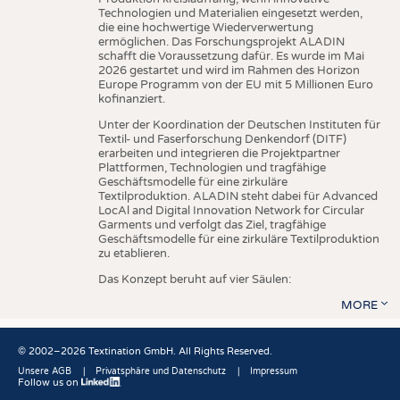
Technologien und Materialien eingesetzt werden,
die eine hochwertige Wiederverwertung
ermöglichen. Das Forschungsprojekt ALADIN
schafft die Voraussetzung dafür. Es wurde im Mai
2026 gestartet und wird im Rahmen des Horizon
Europe Programm von der EU mit 5 Millionen Euro
kofinanziert.
Unter der Koordination der Deutschen Instituten für
Textil- und Faserforschung Denkendorf (DITF)
erarbeiten und integrieren die Projektpartner
Plattformen, Technologien und tragfähige
Geschäftsmodelle für eine zirkuläre
Textilproduktion. ALADIN steht dabei für Advanced
LocAl and Digital Innovation Network for Circular
Garments und verfolgt das Ziel, tragfähige
Geschäftsmodelle für eine zirkuläre Textilproduktion
zu etablieren.
Das Konzept beruht auf vier Säulen:
MORE
© 2002–2026 Textination GmbH. All Rights Reserved.
Unsere AGB
Privatsphäre und Datenschutz
Impressum
Follow us on
Fußbereich