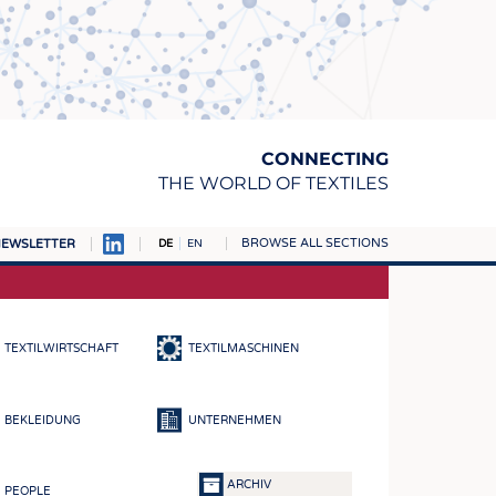
CONNECTING
THE WORLD OF TEXTILES
BROWSE ALL SECTIONS
EWSLETTER
DE
EN
AMPUS
TOFFE
TEXTILWIRTSCHAFT
TEXTILMASCHINEN
RN
E
BEKLEIDUNG
UNTERNEHMEN
BE
ICKE & GEWIRKE
ARCHIV
PEOPLE
STOFFE