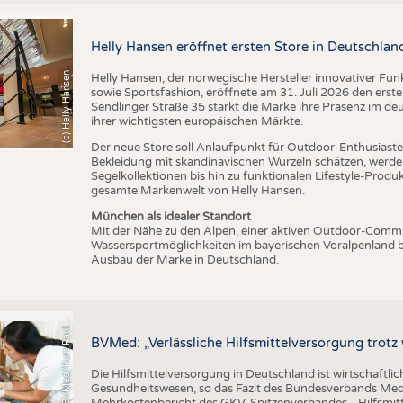
BUSINESS
FAKT
UNTERNEHMEN
STATI
Helly Hansen eröffnet ersten Store in Deutschlan
TING
AUSSCHREIBUNGEN
(c) Helly Hansen
Helly Hansen, der norwegische Hersteller innovativer Fu
DTV AUSSCHREIBUNGSDIENST
sowie Sportsfashion, eröffnete am 31. Juli 2026 den erst
Sendlinger Straße 35 stärkt die Marke ihre Präsenz im de
TERMINE
ihrer wichtigsten europäischen Märkte.
BRANCHENTERMINE
Der neue Store soll Anlaufpunkt für Outdoor-Enthusiasten
Bekleidung mit skandinavischen Wurzeln schätzen, werde
Segelkollektionen bis hin zu funktionalen Lifestyle-Prod
gesamte Markenwelt von Helly Hansen.
München als idealer Standort
Mit der Nähe zu den Alpen, einer aktiven Outdoor-Commun
Wassersportmöglichkeiten im bayerischen Voralpenland b
Ausbau der Marke in Deutschland.
C
r
e
d
i
t
:
B
V
M
e
d
/
K
u
r
t
P
a
u
u
s
l
BVMed: „Verlässliche Hilfsmittelversorgung trot
Die Hilfsmittelversorgung in Deutschland ist wirtschaftlic
Gesundheitswesen, so das Fazit des Bundesverbands Med
Mehrkostenbericht des GKV-Spitzenverbandes. „Hilfsmitte