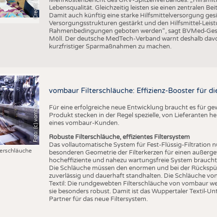
Lebensqualität. Gleichzeitig leisten sie einen zentralen 
Damit auch künftig eine starke Hilfsmittelversorgung g
Versorgungsstrukturen gestärkt und den Hilfsmittel-Leistu
Rahmenbedingungen geboten werden“, sagt BVMed-Geschä
Möll. Der deutsche MedTech-Verband warnt deshalb davo
kurzfristiger Sparmaßnahmen zu machen.
vombaur Filterschläuche: Effizienz-Booster für die
Foto: (c) vombaur
Für eine erfolgreiche neue Entwicklung braucht es für g
Produkt stecken in der Regel spezielle, von Lieferanten he
eines vombaur-Kunden.
Robuste Filterschläuche, effizientes Filtersystem
Das vollautomatische System für Fest-Flüssig-Filtration n
erschläuche
besonderen Geometrie der Filterkerzen für einen außergew
hocheffiziente und nahezu wartungsfreie System braucht d
Die Schläuche müssen den enormen und bei der Rückspülu
zuverlässig und dauerhaft standhalten. Die Schläuche v
Textil: Die rundgewebten Filterschläuche von vombaur w
sie besonders robust. Damit ist das Wuppertaler Textil-Un
Partner für das neue Filtersystem.