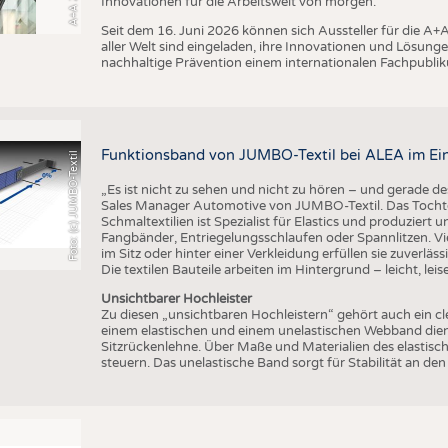
Innovationen für die Arbeitswelt von morgen.
Seit dem 16. Juni 2026 können sich Aussteller für die 
aller Welt sind eingeladen, ihre Innovationen und Lösunge
nachhaltige Prävention einem internationalen Fachpublik
Funktionsband von JUMBO-Textil bei ALEA im Ei
Foto: (c) JUMBO-Textil
„Es ist nicht zu sehen und nicht zu hören – und gerade des
Sales Manager Automotive von JUMBO-Textil. Das Tocht
Schmaltextilien ist Spezialist für Elastics und produziert
Fangbänder, Entriegelungsschlaufen oder Spannlitzen. Vi
im Sitz oder hinter einer Verkleidung erfüllen sie zuverläs
Die textilen Bauteile arbeiten im Hintergrund – leicht, leis
Unsichtbarer Hochleister
Zu diesen „unsichtbaren Hochleistern“ gehört auch ein c
einem elastischen und einem unelastischen Webband dient
Sitzrückenlehne. Über Maße und Materialien des elastisch
steuern. Das unelastische Band sorgt für Stabilität an d