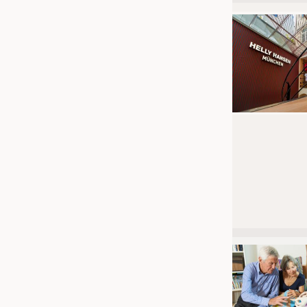
JOBS
STELLENMARKT
KRÜGER PERSONAL HEADHUN
PRAKTIKA & AUSBILDUNGEN
WISSEN
DAUNENCHECK
ADRESSEN & LINKS
LABELS
PUBLIKATIONEN