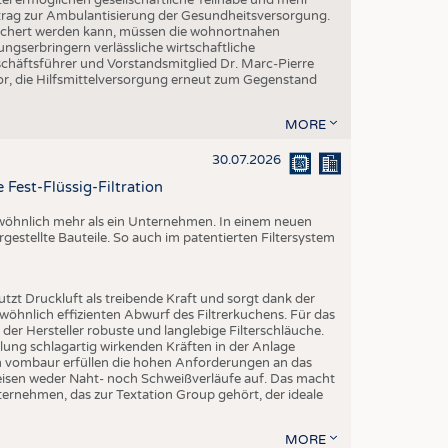
Beitrag zur Ambulantisierung der Gesundheitsversorgung.
esichert werden kann, müssen die wohnortnahen
ngserbringern verlässliche wirtschaftliche
ftsführer und Vorstandsmitglied Dr. Marc-Pierre
r, die Hilfsmittelversorgung erneut zum Gegenstand
MORE
30.07.2026
 Fest-Flüssig-Filtration
ewöhnlich mehr als ein Unternehmen. In einem neuen
rgestellte Bauteile. So auch im patentierten Filtersystem
utzt Druckluft als treibende Kraft und sorgt dank der
öhnlich effizienten Abwurf des Filtrerkuchens. Für das
er Hersteller robuste und langlebige Filterschläuche.
ng schlagartig wirkenden Kräften in der Anlage
on vombaur erfüllen die hohen Anforderungen an das
eisen weder Naht- noch Schweißverläufe auf. Das macht
ternehmen, das zur Textation Group gehört, der ideale
MORE