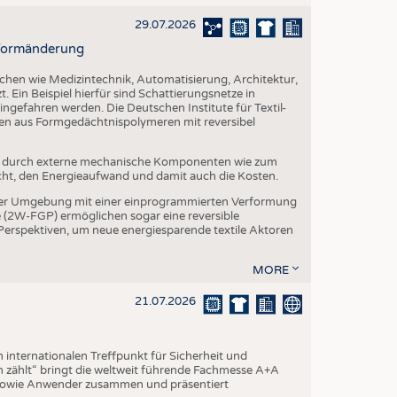
29.07.2026
r Formänderung
ichen wie Medizintechnik, Automatisierung, Architektur,
. Ein Beispiel hierfür sind Schattierungsnetze in
ngefahren werden. Die Deutschen Institute für Textil-
ien aus Formgedächtnispolymeren mit reversibel
t durch externe mechanische Komponenten wie zum
cht, den Energieaufwand und damit auch die Kosten.
er Umgebung mit einer einprogrammierten Verformung
(2W-FGP) ermöglichen sogar eine reversible
 Perspektiven, um neue energiesparende textile Aktoren
MORE
21.07.2026
internationalen Treffpunkt für Sicherheit und
 zählt“ bringt die weltweit führende Fachmesse A+A
 sowie Anwender zusammen und präsentiert