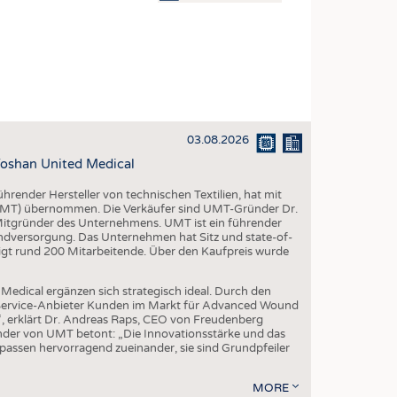
OSITES
DLUNG
ILMASCHINENBAU
ORIK
03.08.2026
CLING
oshan United Medical
HALTIGKEIT
render Hersteller von technischen Textilien, hat mit
SLAUFWIRTSCHAFT
(UMT) übernommen. Die Verkäufer sind UMT-Gründer Dr.
 Mitgründer des Unternehmens. UMT ist ein führender
ISCHE TEXTILIEN
ndversorgung. Das Unternehmen hat Sitz und state-of-
igt rund 200 Mitarbeitende. Über den Kaufpreis wurde
 TEXTILES
ZIN
edical ergänzen sich strategisch ideal. Durch den
l-Service-Anbieter Kunden im Markt für Advanced Wound
 UND HEIMTEXTILIEN
“, erklärt Dr. Andreas Raps, CEO von Freudenberg
der von UMT betont: „Die Innovationsstärke und das
EIDUNG
ssen hervorragend zueinander, sie sind Grundpfeiler
MORE