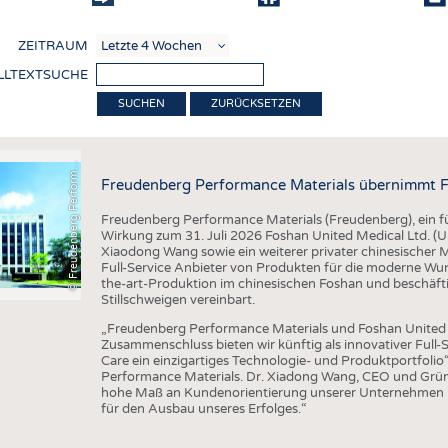
COMP
ZEITRAUM
VERE
LLTEXTSUCHE
TEXT
F
r
e
u
d
e
n
b
e
r
g
P
e
r
f
o
r
a
c
e
M
a
t
e
r
i
a
l
ZURÜCKSETZEN
SENS
RECY
©
n
s
m
Freudenberg Performance Materials übernimmt F
NACH
Freudenberg Performance Materials (Freudenberg), ein füh
KREI
Wirkung zum 31. Juli 2026 Foshan United Medical Ltd. 
Xiaodong Wang sowie ein weiterer privater chinesischer
TECHN
Full-Service Anbieter von Produkten für die moderne Wu
the-art-Produktion im chinesischen Foshan und beschäft
SMART
Stillschweigen vereinbart.
MEDI
„Freudenberg Performance Materials und Foshan United M
Zusammenschluss bieten wir künftig als innovativer Ful
HAUS-
Care ein einzigartiges Technologie- und Produktportfolio
Performance Materials. Dr. Xiadong Wang, CEO und Grün
BEKL
hohe Maß an Kundenorientierung unserer Unternehmen pa
für den Ausbau unseres Erfolges.“
TESTS