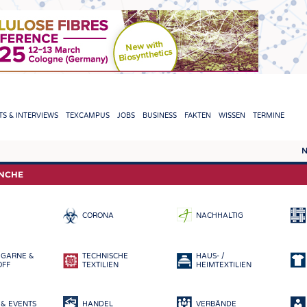
TION
S & INTERVIEWS
TEXCAMPUS
JOBS
BUSINESS
FAKTEN
WISSEN
TERMINE
N
REPORTS & INTERVIEWS
TEXC
ANCHE
TEXTINATION NEWSLINE
ROHS
CORONA
NACHHALTIG
TEXTILE LEADERSHIP
FASE
GARN
 GARNE &
TECHNISCHE
HAUS- /
GEWE
OFF
TEXTILIEN
HEIMTEXTILIEN
GESTR
& EVENTS
HANDEL
VERBÄNDE
VLIES