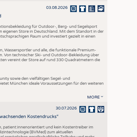
EN
03.08.2026
STICS
d
nktionsbekleidung für Outdoor-, Berg- und Segelsport
en eigenen Store in Deutschland. Mit dem Standort in der
utschsprachigen Raum und investiert gezielt in einen
, Wassersportler und alle, die funktionale Premium-
n. Von technischer Ski- und Outdoor-Bekleidung über
ukten vereint der Store auf rund 330 Quadratmetern die
ity sowie den vielfältigen Segel- und
ietet München ideale Voraussetzungen für den weiteren
MORE
30.07.2026
z wachsenden Kostendrucks“
h, patient:innenorientiert und kein Kostentreiber im
izintechnologie (BVMed) zum aktuellen
l ermöglichen gesellschaftliche Teilhabe und mehr