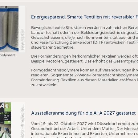
Energiesparend: Smarte Textilien mit reversible
Bewegliche textile Strukturen werden in zahlreichen Bere
Foto: (c) DITF
Landwirtschaft oder in der Bekleidungsindustrie eingesetzt
Gewächshäusern, die je nach Sonnenintensität aus- und ei
und Faserforschung Denkendorf (DITF) entwickeln Textil
steuerbarer Geometrie.
polymere
Die Formänderungen herkömmlicher Textilien werden of
Beispiel Motoren, gesteuert. Das erhöht das Gesamtgewi
+
A
2
0
2
7
-
©
M
e
s
s
e
D
s
e
l
d
o
r
f
/
C
o
n
s
t
a
n
z
e
T
i
l
l
m
a
n
Formgedächtnispolymere können auf Veränderungen ihr
reagieren. Sogenannte 2-Wege-Formgedächtnispolymere 
Formänderung. Textilien aus diesen Materialien eröffnen
zu entwickeln.
A
s
n
ü
Ausstelleranmeldung für die A+A 2027 gestartet
Vom 19. bis 22. Oktober 2027 wird Düsseldorf erneut zum 
Gesundheit bei der Arbeit. Unter dem Motto „Der Mensch
internationale Expertinnen und Experten, Unternehmen