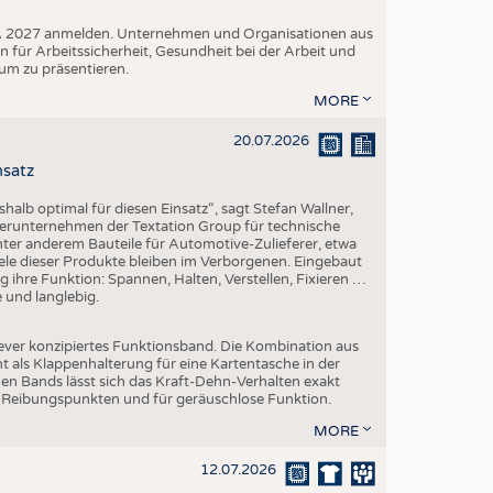
A+A 2027 anmelden. Unternehmen und Organisationen aus
n für Arbeitssicherheit, Gesundheit bei der Arbeit und
um zu präsentieren.
MORE
20.07.2026
nsatz
halb optimal für diesen Einsatz“, sagt Stefan Wallner,
erunternehmen der Textation Group für technische
 unter anderem Bauteile für Automotive-Zulieferer, etwa
ele dieser Produkte bleiben im Verborgenen. Eingebaut
sig ihre Funktion: Spannen, Halten, Verstellen, Fixieren …
e und langlebig.
lever konzipiertes Funktionsband. Die Kombination aus
 als Klappenhalterung für eine Kartentasche in der
en Bands lässt sich das Kraft-Dehn-Verhalten exakt
en Reibungspunkten und für geräuschlose Funktion.
MORE
12.07.2026