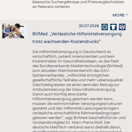
klassische Suchergebnisse und Preisvergleichslisten
an Relevanz verlieren.
MORE
30.07.2026
BVMed: „Verlässliche Hilfsmittelversorgung
trotz wachsenden Kostendrucks“
Die Hilfsmittelversorgung in Deutschland ist
wirtschaftlich, patient:innenorientiert und kein
Kostentreiber im Gesundheitswesen, so das Fazit
des Bundesverbands Medizintechnologie (BVMed)
zum aktuellen Mehrkostenbericht des GKV-
Spitzenverbandes. „Hilfsmittel ermöglichen
gesellschaftliche Teilhabe und mehr Lebensqualität.
Gleichzeitig leisten sie einen zentralen Beitrag zur
Ambulantisierung der Gesundheitsversorgung.
Damit auch künftig eine starke
Hilfsmittelversorgung gesichert werden kann,
müssen die wohnortnahen Versorgungsstrukturen
gestärkt und den Hilfsmittel-Leistungserbringern
verlässliche wirtschaftliche Rahmenbedingungen
geboten werden“, sagt BVMed-Geschäftsführer und
Vorstandsmitglied Dr. Marc-Pierre Möll. Der
deutsche MedTech-Verband warnt deshalb davor,
die Hilfsmittelversorgung erneut zum Gegenstand