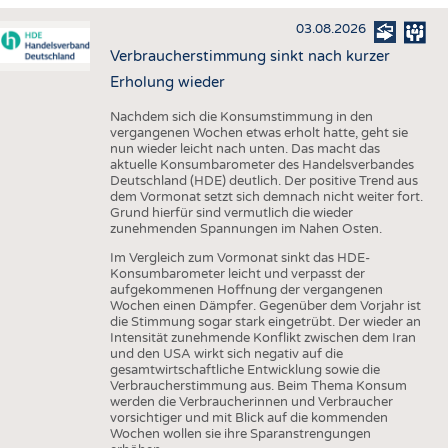
HAUS- UND HEIMTEXTILIEN
03.08.2026
BEKLEIDUNG
Verbraucherstimmung sinkt nach kurzer
TESTS
Erholung wieder
BUSINESS
FAKTEN
Nachdem sich die Konsumstimmung in den
vergangenen Wochen etwas erholt hatte, geht sie
UNTERNEHMEN
STATISTICS
nun wieder leicht nach unten. Das macht das
aktuelle Konsumbarometer des Handelsverbandes
AUSSCHREIBUNGEN
Deutschland (HDE) deutlich. Der positive Trend aus
dem Vormonat setzt sich demnach nicht weiter fort.
DTV AUSSCHREIBUNGSDIENST
Grund hierfür sind vermutlich die wieder
zunehmenden Spannungen im Nahen Osten.
WISSEN
TERMINE
Im Vergleich zum Vormonat sinkt das HDE-
DAUNENCHECK
BRANCHENTERMINE
Konsumbarometer leicht und verpasst der
aufgekommenen Hoffnung der vergangenen
ADRESSEN & LINKS
Wochen einen Dämpfer. Gegenüber dem Vorjahr ist
die Stimmung sogar stark eingetrübt. Der wieder an
LABELS
Intensität zunehmende Konflikt zwischen dem Iran
und den USA wirkt sich negativ auf die
PUBLIKATIONEN
gesamtwirtschaftliche Entwicklung sowie die
Verbraucherstimmung aus. Beim Thema Konsum
werden die Verbraucherinnen und Verbraucher
vorsichtiger und mit Blick auf die kommenden
Wochen wollen sie ihre Sparanstrengungen