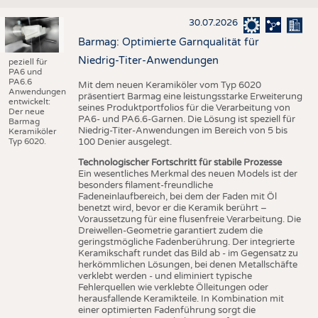
30.07.2026
Barmag: Optimierte Garnqualität für
Niedrig-Titer-Anwendungen
peziell für
PA6 und
PA6.6
Mit dem neuen Keramiköler vom Typ 6020
Anwendungen
präsentiert Barmag eine leistungsstarke Erweiterung
entwickelt:
seines Produktportfolios für die Verarbeitung von
Der neue
PA6- und PA6.6-Garnen. Die Lösung ist speziell für
Barmag
Niedrig-Titer-Anwendungen im Bereich von 5 bis
Keramiköler
Typ 6020.
100 Denier ausgelegt.
Technologischer Fortschritt für stabile Prozesse
Ein wesentliches Merkmal des neuen Models ist der
besonders filament-freundliche
Fadeneinlaufbereich, bei dem der Faden mit Öl
benetzt wird, bevor er die Keramik berührt –
Voraussetzung für eine flusenfreie Verarbeitung. Die
Dreiwellen-Geometrie garantiert zudem die
geringstmögliche Fadenberührung. Der integrierte
Keramikschaft rundet das Bild ab - im Gegensatz zu
herkömmlichen Lösungen, bei denen Metallschäfte
verklebt werden - und eliminiert typische
Fehlerquellen wie verklebte Ölleitungen oder
herausfallende Keramikteile. In Kombination mit
einer optimierten Fadenführung sorgt die