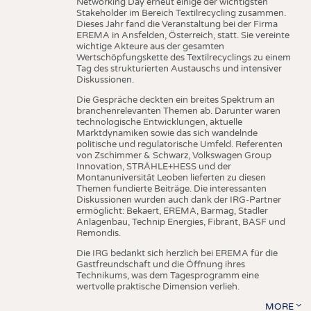
Networking Day erneut einige der wichtigsten
Stakeholder im Bereich Textilrecycling zusammen.
Dieses Jahr fand die Veranstaltung bei der Firma
EREMA in Ansfelden, Österreich, statt. Sie vereinte
wichtige Akteure aus der gesamten
Wertschöpfungskette des Textilrecyclings zu einem
Tag des strukturierten Austauschs und intensiver
Diskussionen.
Die Gespräche deckten ein breites Spektrum an
branchenrelevanten Themen ab. Darunter waren
technologische Entwicklungen, aktuelle
Marktdynamiken sowie das sich wandelnde
politische und regulatorische Umfeld. Referenten
von Zschimmer & Schwarz, Volkswagen Group
Innovation, STRÄHLE+HESS und der
Montanuniversität Leoben lieferten zu diesen
Themen fundierte Beiträge. Die interessanten
Diskussionen wurden auch dank der IRG-Partner
ermöglicht: Bekaert, EREMA, Barmag, Stadler
Anlagenbau, Technip Energies, Fibrant, BASF und
Remondis.
Die IRG bedankt sich herzlich bei EREMA für die
Gastfreundschaft und die Öffnung ihres
Technikums, was dem Tagesprogramm eine
wertvolle praktische Dimension verlieh.
MORE