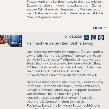
Fragen rund ums Sortiment sowie einer optimierten
Zusammenarbeit mit den Industriepartnern. Ziel ist
es, den Teilnehmenden Impulse und Werkzeuge zu
vermitteln, die sich einfach in die eigene betriebliche
Praxis integrieren lassen.
MORE
04.08.2026
Heimtextil erweitert Bed, Bath & Living
Die Heimtextil erweitert ihr Angebot für Bed, Bath &
Living: Mit „Comfort & Connect" entsteht im Foyer
der Halle 5.1 ein neuer Treffpunkt für hochwertige
Bett-, Bad- und Lifestyle-Kollektionen. Nach „Sleep
& Meet" ist es bereits das zweite Areal, mit dem die
Heimtextil ihr Angebot für Aussteller und
Einkäufer*innen noch fokussierter gestalten will.
Bereits bestätigt sind Auskin Europe, Essenza Home,
Formesse, Hermann Biederlack, Ibena Textilwerke,
Sprügel Hometex, Stuco sowie Zoeppritz. Mehrere
Unternehmen kehren nach längerer
Ausstellungspause auf die Heimtextil zurück.
„Comfort & Connect" richtet sich an den
Facheinzelhandel – allen voran Bettenfachhändler