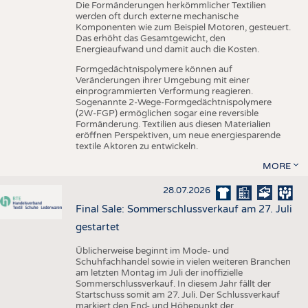
Die Formänderungen herkömmlicher Textilien
werden oft durch externe mechanische
Komponenten wie zum Beispiel Motoren, gesteuert.
Das erhöht das Gesamtgewicht, den
Energieaufwand und damit auch die Kosten.
Formgedächtnispolymere können auf
Veränderungen ihrer Umgebung mit einer
einprogrammierten Verformung reagieren.
Sogenannte 2-Wege-Formgedächtnispolymere
(2W-FGP) ermöglichen sogar eine reversible
Formänderung. Textilien aus diesen Materialien
eröffnen Perspektiven, um neue energiesparende
textile Aktoren zu entwickeln.
MORE
28.07.2026
Final Sale: Sommerschlussverkauf am 27. Juli
gestartet
Üblicherweise beginnt im Mode- und
Schuhfachhandel sowie in vielen weiteren Branchen
am letzten Montag im Juli der inoffizielle
Sommerschlussverkauf. In diesem Jahr fällt der
Startschuss somit am 27. Juli. Der Schlussverkauf
markiert den End- und Höhepunkt der