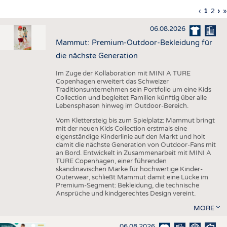
HAUS- UND HEIMTEXTILIEN
Vorherig
‹
Aktuell
1
Seite
2
Nä
›
L
»
Seitennummerierung
Seite
Seite
Sei
S
BEKLEIDUNG
06.08.2026
TESTS
Mammut: Premium-Outdoor-Bekleidung für
BUSINESS
FAKTEN
die nächste Generation
UNTERNEHMEN
STATISTICS
Im Zuge der Kollaboration mit MINI A TURE
Copenhagen erweitert das Schweizer
AUSSCHREIBUNGEN
Traditionsunternehmen sein Portfolio um eine Kids
Collection und begleitet Familien künftig über alle
DTV AUSSCHREIBUNGSDIENST
Lebensphasen hinweg im Outdoor-Bereich.
WISSEN
TERMINE
Vom Klettersteig bis zum Spielplatz: Mammut bringt
mit der neuen Kids Collection erstmals eine
DAUNENCHECK
BRANCHENTERMINE
eigenständige Kinderlinie auf den Markt und holt
damit die nächste Generation von Outdoor-Fans mit
ADRESSEN & LINKS
an Bord. Entwickelt in Zusammenarbeit mit MINI A
TURE Copenhagen, einer führenden
LABELS
skandinavischen Marke für hochwertige Kinder-
Outerwear, schließt Mammut damit eine Lücke im
PUBLIKATIONEN
Premium-Segment: Bekleidung, die technische
Ansprüche und kindgerechtes Design vereint.
MORE
06.08.2026