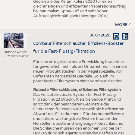
Geometrie des Keramikölers 6020 für einen
gleichmäßigen und effizienten Präparationsauftrag
bei minimalem Spray-Off und sehr hoher
Auftragsgleichmäßigkeit (niedriger OCV).
MORE
30.07.2026
vombaur Filterschläuche: Effizienz-Booster
für die Fest-Flüssig-Filtration
Rundgewebte
Filterschläuche
Für eine erfolgreiche neue Entwicklung braucht es
für gewöhnlich mehr als ein Unternehmen. In einem
neuen Produkt stecken in der Regel spezielle, von
Lieferanten hergestellte Bauteile. So auch im
patentierten Filtersystem eines vombaur-Kunden.
Robuste Filterschläuche, effizientes Filtersystem
Das vollautomatische System für Fest-Flüssig-
Filtration nutzt Druckluft als treibende Kraft und
sorgt dank der besonderen Geometrie der
Filterkerzen für einen außergewöhnlich effizienten
Abwurf des Filtrerkuchens. Für das hocheffiziente
und nahezu wartungsfreie System braucht der
Hersteller robuste und langlebige Filterschläuche.
Die Schläuche müssen den enormen und bei der
Rückspülung schlagartig wirkenden Kräften in der