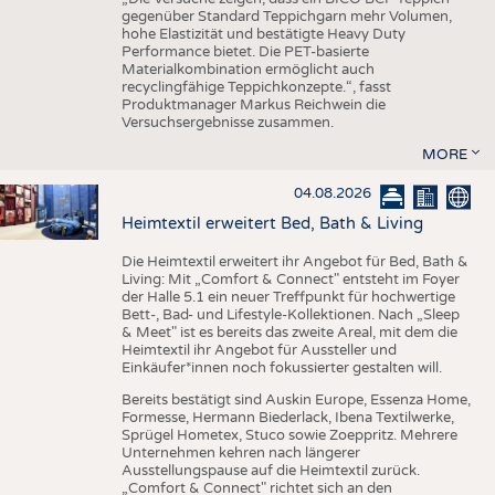
gegenüber Standard Teppichgarn mehr Volumen,
hohe Elastizität und bestätigte Heavy Duty
Performance bietet. Die PET-basierte
Materialkombination ermöglicht auch
recyclingfähige Teppichkonzepte.“, fasst
Produktmanager Markus Reichwein die
Versuchsergebnisse zusammen.
MORE
04.08.2026
Heimtextil erweitert Bed, Bath & Living
Die Heimtextil erweitert ihr Angebot für Bed, Bath &
Living: Mit „Comfort & Connect" entsteht im Foyer
der Halle 5.1 ein neuer Treffpunkt für hochwertige
Bett-, Bad- und Lifestyle-Kollektionen. Nach „Sleep
& Meet" ist es bereits das zweite Areal, mit dem die
Heimtextil ihr Angebot für Aussteller und
Einkäufer*innen noch fokussierter gestalten will.
Bereits bestätigt sind Auskin Europe, Essenza Home,
Formesse, Hermann Biederlack, Ibena Textilwerke,
Sprügel Hometex, Stuco sowie Zoeppritz. Mehrere
Unternehmen kehren nach längerer
Ausstellungspause auf die Heimtextil zurück.
„Comfort & Connect" richtet sich an den