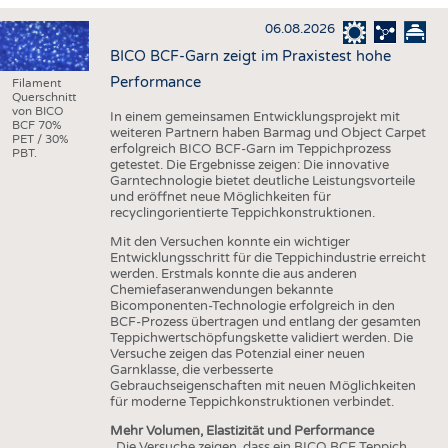
HAUS- UND HEIMTEXTILIEN
06.08.2026
BEKLEIDUNG
BICO BCF-Garn zeigt im Praxistest hohe
TESTS
Performance
Filament
Querschnitt
BUSINESS
FAKTEN
von BICO
In einem gemeinsamen Entwicklungsprojekt mit
BCF 70%
weiteren Partnern haben Barmag und Object Carpet
UNTERNEHMEN
STATISTICS
PET / 30%
erfolgreich BICO BCF-Garn im Teppichprozess
PBT.
getestet. Die Ergebnisse zeigen: Die innovative
AUSSCHREIBUNGEN
Garntechnologie bietet deutliche Leistungsvorteile
und eröffnet neue Möglichkeiten für
DTV AUSSCHREIBUNGSDIENST
recyclingorientierte Teppichkonstruktionen.
WISSEN
TERMINE
Mit den Versuchen konnte ein wichtiger
Entwicklungsschritt für die Teppichindustrie erreicht
DAUNENCHECK
BRANCHENTERMINE
werden. Erstmals konnte die aus anderen
Chemiefaseranwendungen bekannte
ADRESSEN & LINKS
Bicomponenten-Technologie erfolgreich in den
BCF-Prozess übertragen und entlang der gesamten
LABELS
Teppichwertschöpfungskette validiert werden. Die
Versuche zeigen das Potenzial einer neuen
PUBLIKATIONEN
Garnklasse, die verbesserte
Gebrauchseigenschaften mit neuen Möglichkeiten
für moderne Teppichkonstruktionen verbindet.
Mehr Volumen, Elastizität und Performance
„Die Versuche zeigen, dass ein BICO BCF Teppich