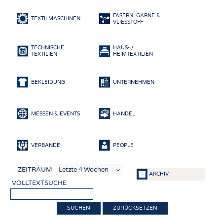
HEADHUNTING
GARNE
FASERN, GARNE &
PRAKTIKA & AUSBILDUNGEN
GEWEBE
TEXTILMASCHINEN
VLIESSTOFF
GESTRICKE & GEWIRKE
TECHNISCHE
HAUS- /
VLIESSTOFFE
TEXTILIEN
HEIMTEXTILIEN
COMPOSITES
VEREDLUNG
BEKLEIDUNG
UNTERNEHMEN
TEXTILMASCHINENBAU
SENSORIK
MESSEN & EVENTS
HANDEL
RECYCLING
VERBÄNDE
PEOPLE
NACHHALTIGKEIT
KREISLAUFWIRTSCHAFT
ZEITRAUM
ARCHIV
TECHNISCHE TEXTILIEN
VOLLTEXTSUCHE
SMART TEXTILES
ZURÜCKSETZEN
MEDIZIN