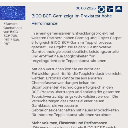
HAUS- UND HEIMTEXTILIEN
06.08.2026
BEKLEIDUNG
BICO BCF-Garn zeigt im Praxistest hohe
TESTS
Performance
Filament
Querschnitt
BUSINESS
FAKTEN
von BICO
In einem gemeinsamen Entwicklungsprojekt mit
BCF 70%
weiteren Partnern haben Barmag und Object Carpet
UNTERNEHMEN
STATISTICS
PET / 30%
erfolgreich BICO BCF-Garn im Teppichprozess
PBT.
getestet. Die Ergebnisse zeigen: Die innovative
AUSSCHREIBUNGEN
Garntechnologie bietet deutliche Leistungsvorteile
und eröffnet neue Möglichkeiten für
DTV AUSSCHREIBUNGSDIENST
recyclingorientierte Teppichkonstruktionen.
WISSEN
TERMINE
Mit den Versuchen konnte ein wichtiger
Entwicklungsschritt für die Teppichindustrie erreicht
DAUNENCHECK
BRANCHENTERMINE
werden. Erstmals konnte die aus anderen
Chemiefaseranwendungen bekannte
ADRESSEN & LINKS
Bicomponenten-Technologie erfolgreich in den
BCF-Prozess übertragen und entlang der gesamten
LABELS
Teppichwertschöpfungskette validiert werden. Die
Versuche zeigen das Potenzial einer neuen
PUBLIKATIONEN
Garnklasse, die verbesserte
Gebrauchseigenschaften mit neuen Möglichkeiten
für moderne Teppichkonstruktionen verbindet.
Mehr Volumen, Elastizität und Performance
„Die Versuche zeigen, dass ein BICO BCF Teppich