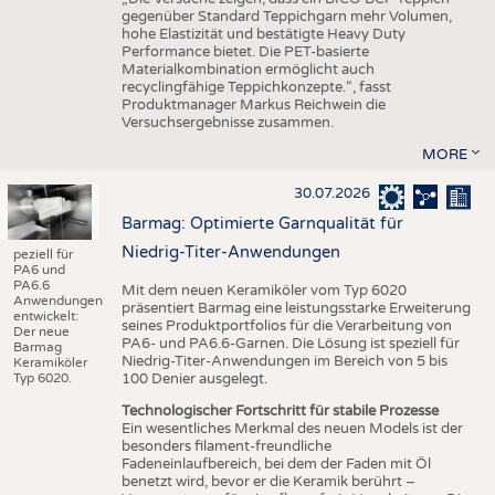
gegenüber Standard Teppichgarn mehr Volumen,
hohe Elastizität und bestätigte Heavy Duty
Performance bietet. Die PET-basierte
Materialkombination ermöglicht auch
recyclingfähige Teppichkonzepte.“, fasst
Produktmanager Markus Reichwein die
Versuchsergebnisse zusammen.
MORE
30.07.2026
Barmag: Optimierte Garnqualität für
Niedrig-Titer-Anwendungen
peziell für
PA6 und
PA6.6
Mit dem neuen Keramiköler vom Typ 6020
Anwendungen
präsentiert Barmag eine leistungsstarke Erweiterung
entwickelt:
seines Produktportfolios für die Verarbeitung von
Der neue
PA6- und PA6.6-Garnen. Die Lösung ist speziell für
Barmag
Niedrig-Titer-Anwendungen im Bereich von 5 bis
Keramiköler
Typ 6020.
100 Denier ausgelegt.
Technologischer Fortschritt für stabile Prozesse
Ein wesentliches Merkmal des neuen Models ist der
besonders filament-freundliche
Fadeneinlaufbereich, bei dem der Faden mit Öl
benetzt wird, bevor er die Keramik berührt –