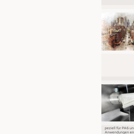
JOBS
STELLENMARKT
KRÜGER PERSONAL HEADHUN
PRAKTIKA & AUSBILDUNGEN
WISSEN
DAUNENCHECK
ADRESSEN & LINKS
LABELS
PUBLIKATIONEN
peziell für PA6 u
Anwendungen ent