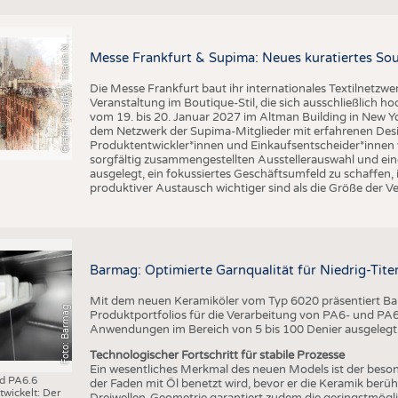
BUSINESS
FAKT
r
a
f
i
k
P
i
x
a
b
a
y
,
T
h
a
n
h
g
u
y
e
n
S
l
UNTERNEHMEN
STATI
G
q
N
Messe Frankfurt & Supima: Neues kuratiertes Sou
TING
AUSSCHREIBUNGEN
Die Messe Frankfurt baut ihr internationales Textilnetzwe
DTV AUSSCHREIBUNGSDIENST
Veranstaltung im Boutique-Stil, die sich ausschließlich h
TERMINE
vom 19. bis 20. Januar 2027 im Altman Building in New Yor
dem Netzwerk der Supima-Mitglieder mit erfahrenen Desi
BRANCHENTERMINE
Produktentwickler*innen und Einkaufsentscheider*inne
sorgfältig zusammengestellten Ausstellerauswahl und ein
ausgelegt, ein fokussiertes Geschäftsumfeld zu schaffen,
produktiver Austausch wichtiger sind als die Größe der V
Barmag: Optimierte Garnqualität für Niedrig-Ti
Mit dem neuen Keramiköler vom Typ 6020 präsentiert Bar
Foto: Barmag
Produktportfolios für die Verarbeitung von PA6- und PA6.6
Anwendungen im Bereich von 5 bis 100 Denier ausgelegt
Technologischer Fortschritt für stabile Prozesse
Ein wesentliches Merkmal des neuen Models ist der beson
nd PA6.6
der Faden mit Öl benetzt wird, bevor er die Keramik berüh
wickelt: Der
Dreiwellen-Geometrie garantiert zudem die geringstmögl