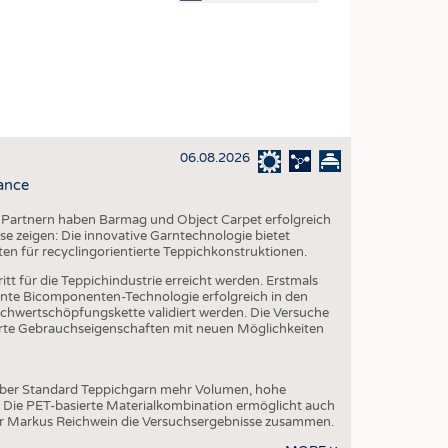
OSITES
DLUNG
ILMASCHINENBAU
ORIK
06.08.2026
CLING
ance
HALTIGKEIT
 Partnern haben Barmag und Object Carpet erfolgreich
SLAUFWIRTSCHAFT
e zeigen: Die innovative Garntechnologie bietet
ten für recyclingorientierte Teppichkonstruktionen.
ISCHE TEXTILIEN
tt für die Teppichindustrie erreicht werden. Erstmals
 TEXTILES
te Bicomponenten-Technologie erfolgreich in den
chwertschöpfungskette validiert werden. Die Versuche
ZIN
serte Gebrauchseigenschaften mit neuen Möglichkeiten
 UND HEIMTEXTILIEN
EIDUNG
über Standard Teppichgarn mehr Volumen, hohe
. Die PET-basierte Materialkombination ermöglicht auch
er Markus Reichwein die Versuchsergebnisse zusammen.