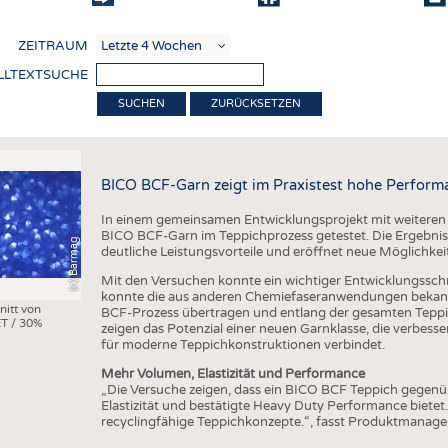
COMP
ZEITRAUM
VERE
LLTEXTSUCHE
TEXT
ZURÜCKSETZEN
SENS
RECY
BICO BCF-Garn zeigt im Praxistest hohe Perform
NACH
In einem gemeinsamen Entwicklungsprojekt mit weiteren
KREI
BICO BCF-Garn im Teppichprozess getestet. Die Ergebniss
(c) Barmag
deutliche Leistungsvorteile und eröffnet neue Möglichkei
TECHN
Mit den Versuchen konnte ein wichtiger Entwicklungsschri
SMART
konnte die aus anderen Chemiefaseranwendungen bekann
nitt von
BCF-Prozess übertragen und entlang der gesamten Teppi
T / 30%
MEDI
zeigen das Potenzial einer neuen Garnklasse, die verbes
für moderne Teppichkonstruktionen verbindet.
HAUS-
Mehr Volumen, Elastizität und Performance
BEKL
„Die Versuche zeigen, dass ein BICO BCF Teppich gegen
Elastizität und bestätigte Heavy Duty Performance bietet
TESTS
recyclingfähige Teppichkonzepte.“, fasst Produktmanag