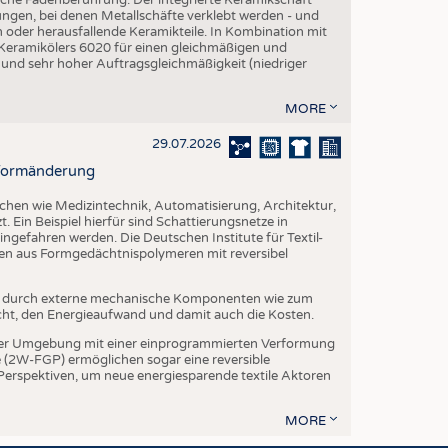
ngen, bei denen Metallschäfte verklebt werden - und
en oder herausfallende Keramikteile. In Kombination mit
 Keramikölers 6020 für einen gleichmäßigen und
 und sehr hoher Auftragsgleichmäßigkeit (niedriger
MORE
29.07.2026
r Formänderung
ichen wie Medizintechnik, Automatisierung, Architektur,
. Ein Beispiel hierfür sind Schattierungsnetze in
ngefahren werden. Die Deutschen Institute für Textil-
ien aus Formgedächtnispolymeren mit reversibel
t durch externe mechanische Komponenten wie zum
cht, den Energieaufwand und damit auch die Kosten.
er Umgebung mit einer einprogrammierten Verformung
(2W-FGP) ermöglichen sogar eine reversible
 Perspektiven, um neue energiesparende textile Aktoren
MORE