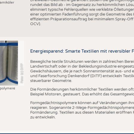
amiköler
rundet das Bild ab - im Gegensatz zu herkömmlichen Lösu
eliminiert typische Fehlerquellen wie verklebte Ölleitung
einer optimierten Fadenführung sorgt die Geometrie des
effizienten Präparationsauftrag bei minimalem Spray-Off
OCV).
Energiesparend: Smarte Textilien mit reversible
Bewegliche textile Strukturen werden in zahlreichen Bere
Foto: (c) DITF
Landwirtschaft oder in der Bekleidungsindustrie eingesetzt
Gewächshäusern, die je nach Sonnenintensität aus- und ei
und Faserforschung Denkendorf (DITF) entwickeln Textil
steuerbarer Geometrie.
polymere
Die Formänderungen herkömmlicher Textilien werden of
Beispiel Motoren, gesteuert. Das erhöht das Gesamtgewi
Formgedächtnispolymere können auf Veränderungen ihr
reagieren. Sogenannte 2-Wege-Formgedächtnispolymere 
Formänderung. Textilien aus diesen Materialien eröffnen
zu entwickeln.