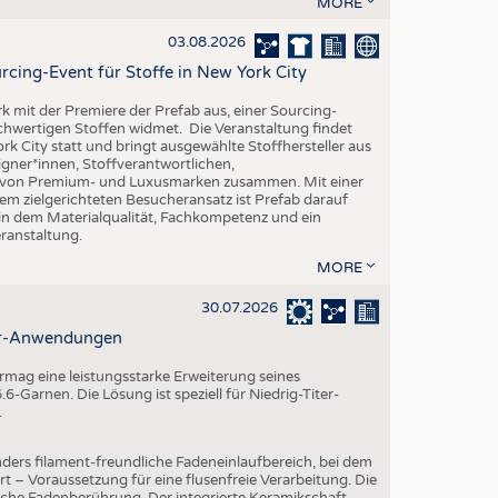
MORE
EN
STICS
03.08.2026
rcing-Event für Stoffe in New York City
rk mit der Premiere der Prefab aus, einer Sourcing-
ochwertigen Stoffen widmet. Die Veranstaltung findet
k City statt und bringt ausgewählte Stoffhersteller aus
gner*innen, Stoffverantwortlichen,
n von Premium- und Luxusmarken zusammen. Mit einer
em zielgerichteten Besucheransatz ist Prefab darauf
 in dem Materialqualität, Fachkompetenz und ein
eranstaltung.
MORE
30.07.2026
ter-Anwendungen
mag eine leistungsstarke Erweiterung seines
-Garnen. Die Lösung ist speziell für Niedrig-Titer-
.
ders filament-freundliche Fadeneinlaufbereich, bei dem
rt – Voraussetzung für eine flusenfreie Verarbeitung. Die
iche Fadenberührung. Der integrierte Keramikschaft