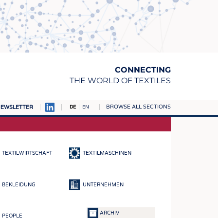
CONNECTING
THE WORLD OF TEXTILES
BROWSE ALL SECTIONS
EWSLETTER
DE
EN
AMPUS
TOFFE
TEXTILWIRTSCHAFT
TEXTILMASCHINEN
RN
E
BEKLEIDUNG
UNTERNEHMEN
BE
ICKE & GEWIRKE
ARCHIV
PEOPLE
STOFFE