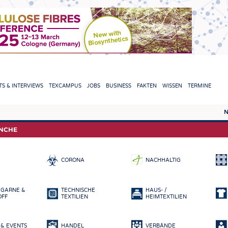
TION
S & INTERVIEWS
TEXCAMPUS
JOBS
BUSINESS
FAKTEN
WISSEN
TERMINE
N
REPORTS & INTERVIEWS
TEXC
ANCHE
TEXTINATION NEWSLINE
ROHS
CORONA
NACHHALTIG
TEXTILE LEADERSHIP
FASE
GARN
 GARNE &
TECHNISCHE
HAUS- /
GEWE
OFF
TEXTILIEN
HEIMTEXTILIEN
GESTR
& EVENTS
HANDEL
VERBÄNDE
VLIES