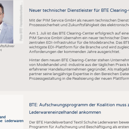
o
t
o
B
T
E
H
a
n
d
e
l
s
v
e
r
b
a
d
T
e
x
t
i
l
S
c
h
u
h
e
L
e
d
e
r
w
a
r
e
F
n
n
Neuer technischer Dienstleister für BTE Clearing
Mit der PIM Service GmbH als neuem technischen Dienstlei
Prozesssicherheit und Zukunftsfähigkeit des elektronis
Am 1. Juli ist das BTE Clearing-Center erfolgreich auf ei
PIM Service GmbH übernahm ein neuer technischer Dienst
zentralen EDI-Infrastruktur für die Modebranche. Das BTE 
ftsführer
wichtigste EDI-Plattform für die Branche und wird zugleic
H
Anforderungen der kommenden Jahre ausgerichtet.
Hinter dem neuen BTE Clearing-Center stehen Unternehm
von Modehandel und -industrie aus der täglichen Praxis
erfahrener Handelsunternehmen gegründet. Als maßgebli
partner seine langjährige Expertise in den Bereichen D
Prozessgestaltung in die Realisierung der neuen Plattform
BTE: Aufschwungsprogramm der Koalition muss zü
Lederwareneinzelhandel ankommen
Der BTE Handelsverband Textil Schuhe Lederwaren bewert
Programm für Aufschwung und Beschäftigung als ersten w