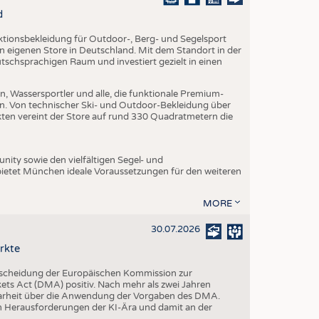
EN
d
STICS
nktionsbekleidung für Outdoor-, Berg- und Segelsport
en eigenen Store in Deutschland. Mit dem Standort in der
utschsprachigen Raum und investiert gezielt in einen
, Wassersportler und alle, die funktionale Premium-
n. Von technischer Ski- und Outdoor-Bekleidung über
ukten vereint der Store auf rund 330 Quadratmetern die
ity sowie den vielfältigen Segel- und
ietet München ideale Voraussetzungen für den weiteren
MORE
30.07.2026
rkte
tscheidung der Europäischen Kommission zur
s Act (DMA) positiv. Nach mehr als zwei Jahren
larheit über die Anwendung der Vorgaben des DMA.
en Herausforderungen der KI-Ära und damit an der