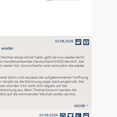
OSITES
DLUNG
ILMASCHINENBAU
ORIK
03.08.2026
CLING
 wieder
HALTIGKEIT
chen etwas erholt hatte, geht sie nun wieder leicht
SLAUFWIRTSCHAFT
s Handelsverbandes Deutschland (HDE) deutlich. Der
 weiter fort. Grund hierfür sind vermutlich die wieder
ISCHE TEXTILIEN
 TEXTILES
eter leicht und verpasst der aufgekommenen Hoffnung
orjahr ist die Stimmung sogar stark eingetrübt. Der
ZIN
ran und den USA wirkt sich negativ auf die
herstimmung aus. Beim Thema Konsum werden die
 UND HEIMTEXTILIEN
Blick auf die kommenden Wochen wollen sie ihre
EIDUNG
MORE
03.08.2026