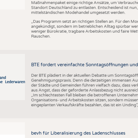
Maßnahmenpaket einige richtige Ansätze, um Verbrauch
Standort Deutschland zu entlasten. Entscheidend ist nun,
mittelständischen Modehandel umgesetzt werden.
„Das Programm setzt an richtigen Stellen an. Für den Mo
angekündigt, sondern im betrieblichen Alltag spürbar w
weniger Bürokratie, tragbare Arbeitskosten und faire We
Rauschen.
BTE fordert vereinfachte Sonntagsöffnungen und
Der BTE plädiert in der aktuellen Debatte um Sonntagsöf
Genehmigungspraxis. Denn die derzeitigen immensen Auf
der Städte und Gemeinden führen vielfach dazu, dass ver
aus Angst, dass der geforderte Anlassbezug nicht ausreic
„Im schlechtesten Fall bleiben die betroffenen Unterne
Organisations- und Arbeitskosten sitzen, sondern müssen
eingeplanten Verkaufskräfte bezahlen, das ist ein Unding
bevh für Liberalisierung des Ladenschlusses