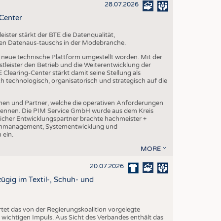
28.07.2026
-Center
ster stärkt der BTE die Datenqualität,
chen Datenaus-tauschs in der Modebranche.
ne neue technische Plattform umgestellt worden. Mit der
leister den Betrieb und die Weiterentwicklung der
Clearing-Center stärkt damit seine Stellung als
h technologisch, organisatorisch und strategisch auf die
en und Partner, welche die operativen Anforderungen
 kennen. Die PIM Service GmbH wurde aus dem Kreis
cher Entwicklungspartner brachte hachmeister +
atenmanagement, Systementwicklung und
 ein.
MORE
20.07.2026
gig im Textil-, Schuh- und
et das von der Regierungskoalition vorgelegte
ichtigen Impuls. Aus Sicht des Verbandes enthält das