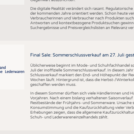
Die digitale Realität verändert sich rasant. Regulatoris
der kommenden Jahre orientiert werden. Schon heute verän
Verbraucherinnen und Verbraucher nach Produkten suche
Antworten und kontextbezogene Produktsuchen gewinne
Suchergebnisse und Preisvergleichslisten an Relevanz verl
Final Sale: Sommerschlussverkauf am 27. Juli ges
Üblicherweise beginnt im Mode- und Schuhfachhandel sow
Juli der inoffizielle Sommerschlussverkauf. In diesem Jahr 
Schlussverkauf markiert den End- und Höhepunkt der Reduz
Wochen läuft. Hintergrund ist, dass die Herbst-/Winterkol
geschaffen werden muss.
In diesem Sommer dürften sich viele Händlerinnen und Hän
Vorjahren. Nach einem bislang verhaltenen Saisonverlauf 
Restbestände der Frühjahrs- und Sommerware. Ursache s
Konsumstimmung und die Kaufzurückhaltung vieler Verbr
Erhebungen zeigen, dass die allgemeine Kaufzurückhaltun
Schuh- und Lederwareneinzelhandels zählt.