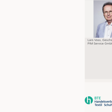
Lars Voss, Geschä
PIM Service Gmb