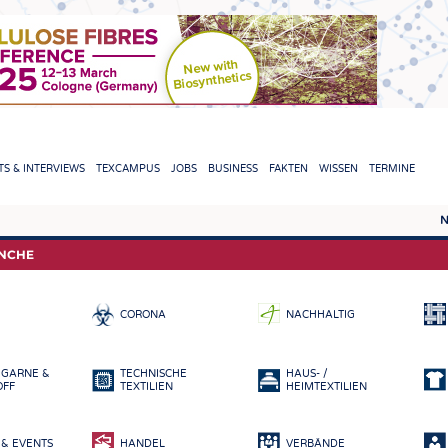
TION
S & INTERVIEWS
TEXCAMPUS
JOBS
BUSINESS
FAKTEN
WISSEN
TERMINE
N
REPORTS & INTERVIEWS
TEXC
ANCHE
TEXTINATION NEWSLINE
ROHS
CORONA
NACHHALTIG
TEXTILE LEADERSHIP
FASE
GARN
 GARNE &
TECHNISCHE
HAUS- /
GEWE
OFF
TEXTILIEN
HEIMTEXTILIEN
GESTR
& EVENTS
HANDEL
VERBÄNDE
VLIES