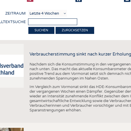
COMP
ZEITRAUM
VERE
LLTEXTSUCHE
TEXT
ZURÜCKSETZEN
SENS
RECY
Verbraucherstimmung sinkt nach kurzer Erholung
NACH
Nachdem sich die Konsumstimmung in den vergangenen Wo
KREI
nach unten. Das macht das aktuelle Konsumbarometer de
positive Trend aus dem Vormonat setzt sich demnach nicht
TECHN
zunehmenden Spannungen im Nahen Osten.
SMART
Im Vergleich zum Vormonat sinkt das HDE-Konsumbarom
der vergangenen Wochen einen Dämpfer. Gegenüber dem V
MEDI
wieder an Intensität zunehmende Konflikt zwischen dem I
gesamtwirtschaftliche Entwicklung sowie die Verbrauc
HAUS-
Verbraucherinnen und Verbraucher vorsichtiger und mit 
Sparanstrengungen erhöhen.
BEKL
TESTS