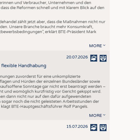
erinnen und Verbraucher, Unternehmen und den
 dass die Reformen schnell und mit klarem Blick auf den
dehandel zählt jetzt aber, dass die Maßnahmen nicht nur
erden. Unsere Branche braucht mehr Konsumkraft,
ttbewerbsbedingungen", erklärt BTE-Präsident Mark
MORE
20.07.2026
 flexible Handhabung
fnungen zuvorderst für eine unkomplizierte
lagen und Hürden der einzelnen Bundesländer sowie
kaufsoffene Sonntage gar nicht erst beantragt werden –
ht und womöglich kurzfristig vor Gericht gekippt wird.
hmen dann nicht nur auf den dafür aufgewendeten
 sogar noch die nicht geleisteten Arbeitsstunden der
", klagt BTE-Hauptgeschäftsführer Rolf Pangels.
MORE
15.07.2026