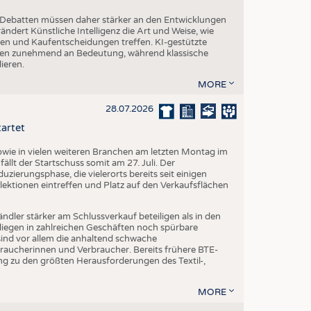
che Debatten müssen daher stärker an den Entwicklungen
dert Künstliche Intelligenz die Art und Weise, wie
n und Kaufentscheidungen treffen. KI-gestützte
n zunehmend an Bedeutung, während klassische
ieren.
MORE
28.07.2026
tartet
ie in vielen weiteren Branchen am letzten Montag im
fällt der Startschuss somit am 27. Juli. Der
ierungsphase, die vielerorts bereits seit einigen
lektionen eintreffen und Platz auf den Verkaufsflächen
dler stärker am Schlussverkauf beteiligen als in den
liegen in zahlreichen Geschäften noch spürbare
ind vor allem die anhaltend schwache
aucherinnen und Verbraucher. Bereits frühere BTE-
g zu den größten Herausforderungen des Textil-,
MORE