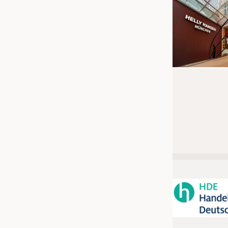
JOBS
STELLENMARKT
KRÜGER PERSONAL HEADHUN
PRAKTIKA & AUSBILDUNGEN
WISSEN
DAUNENCHECK
ADRESSEN & LINKS
LABELS
PUBLIKATIONEN