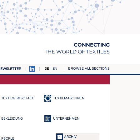
CONNECTING
THE WORLD OF TEXTILES
BROWSE ALL SECTIONS
EWSLETTER
DE
EN
AMPUS
TOFFE
TEXTILWIRTSCHAFT
TEXTILMASCHINEN
RN
E
BEKLEIDUNG
UNTERNEHMEN
BE
ICKE & GEWIRKE
ARCHIV
PEOPLE
STOFFE