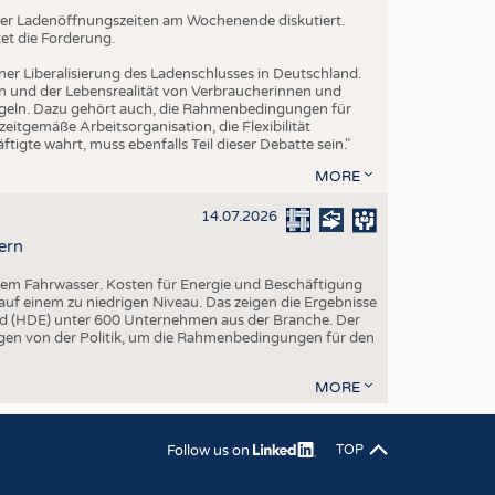
g der Ladenöffnungszeiten am Wochenende diskutiert.
et die Forderung.
iner Liberalisierung des Ladenschlusses in Deutschland.
n und der Lebensrealität von Verbraucherinnen und
geln. Dazu gehört auch, die Rahmenbedingungen für
itgemäße Arbeitsorganisation, die Flexibilität
tigte wahrt, muss ebenfalls Teil dieser Debatte sein."
MORE
14.07.2026
ern
igem Fahrwasser. Kosten für Energie und Beschäftigung
uf einem zu niedrigen Niveau. Das zeigen die Ergebnisse
d (HDE) unter 600 Unternehmen aus der Branche. Der
ngen von der Politik, um die Rahmenbedingungen für den
MORE
Follow us on
TOP