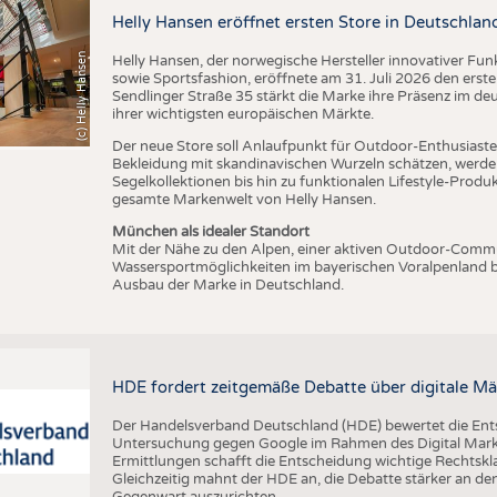
BUSINESS
FAKT
Helly Hansen eröffnet ersten Store in Deutschlan
UNTERNEHMEN
STATI
(c) Helly Hansen
Helly Hansen, der norwegische Hersteller innovativer Fu
TING
AUSSCHREIBUNGEN
sowie Sportsfashion, eröffnete am 31. Juli 2026 den erst
Sendlinger Straße 35 stärkt die Marke ihre Präsenz im de
DTV AUSSCHREIBUNGSDIENST
ihrer wichtigsten europäischen Märkte.
TERMINE
Der neue Store soll Anlaufpunkt für Outdoor-Enthusiasten
Bekleidung mit skandinavischen Wurzeln schätzen, werde
BRANCHENTERMINE
Segelkollektionen bis hin zu funktionalen Lifestyle-Prod
gesamte Markenwelt von Helly Hansen.
München als idealer Standort
Mit der Nähe zu den Alpen, einer aktiven Outdoor-Commun
Wassersportmöglichkeiten im bayerischen Voralpenland b
Ausbau der Marke in Deutschland.
HDE fordert zeitgemäße Debatte über digitale Mä
Der Handelsverband Deutschland (HDE) bewertet die En
Untersuchung gegen Google im Rahmen des Digital Market
Ermittlungen schafft die Entscheidung wichtige Rechtsk
Gleichzeitig mahnt der HDE an, die Debatte stärker an d
Gegenwart auszurichten.