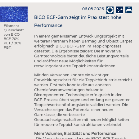
HAUS- UND HEIMTEXTILIEN
06.08.2026
BEKLEIDUNG
BICO BCF-Garn zeigt im Praxistest hohe
TESTS
Performance
Filament
Querschnitt
BUSINESS
FAKTEN
von BICO
In einem gemeinsamen Entwicklungsprojekt mit
BCF 70%
weiteren Partnern haben Barmag und Object Carpet
UNTERNEHMEN
STATISTICS
PET / 30%
erfolgreich BICO BCF-Garn im Teppichprozess
PBT.
getestet. Die Ergebnisse zeigen: Die innovative
AUSSCHREIBUNGEN
Garntechnologie bietet deutliche Leistungsvorteile
und eröffnet neue Möglichkeiten für
DTV AUSSCHREIBUNGSDIENST
recyclingorientierte Teppichkonstruktionen.
WISSEN
TERMINE
Mit den Versuchen konnte ein wichtiger
Entwicklungsschritt für die Teppichindustrie erreicht
DAUNENCHECK
BRANCHENTERMINE
werden. Erstmals konnte die aus anderen
Chemiefaseranwendungen bekannte
ADRESSEN & LINKS
Bicomponenten-Technologie erfolgreich in den
BCF-Prozess übertragen und entlang der gesamten
LABELS
Teppichwertschöpfungskette validiert werden. Die
Versuche zeigen das Potenzial einer neuen
PUBLIKATIONEN
Garnklasse, die verbesserte
Gebrauchseigenschaften mit neuen Möglichkeiten
für moderne Teppichkonstruktionen verbindet.
Mehr Volumen, Elastizität und Performance
„Die Versuche zeigen, dass ein BICO BCF Teppich