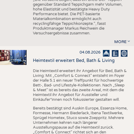
gegenüber Standard Teppichgarn mehr Volumen,
hohe Elastizität und bestätigte Heavy Duty
Performance bietet. Die PET-basierte
Materialkombination ermöglicht auch
recyclingfähige Teppichkonzepte.“, fasst
Produktmanager Markus Reichwein die
Versuchsergebnisse zusammen.
MORE
04.08.2026
Heimtextil erweitert Bed, Bath & Living
Die Heimtextil erweitert ihr Angebot für Bed, Bath &
Living: Mit „Comfort & Connect" entsteht im Foyer
der Halle 5.1 ein neuer Treffpunkt für hochwertige
Bett-, Bad- und Lifestyle-Kollektionen. Nach „Sleep
& Meet" ist es bereits das zweite Areal, mit dem die
Heimtextil ihr Angebot für Aussteller und
Einkäufer*innen noch fokussierter gestalten will.
Bereits bestätigt sind Auskin Europe, Essenza Home,
Formesse, Hermann Biederlack, Ibena Textilwerke,
Sprügel Hometex, Stuco sowie Zoeppritz. Mehrere
Unternehmen kehren nach längerer
Ausstellungspause auf die Heimtextil zurück.
„Comfort & Connect" richtet sich an den