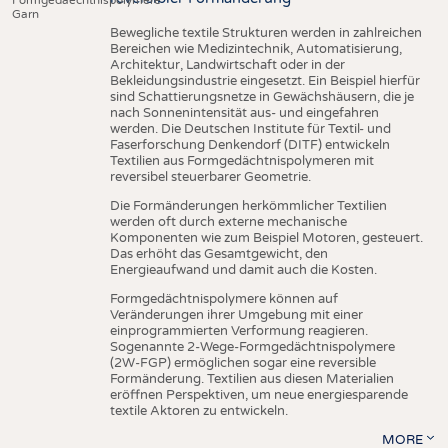
Garn
Bewegliche textile Strukturen werden in zahlreichen
Bereichen wie Medizintechnik, Automatisierung,
Architektur, Landwirtschaft oder in der
Bekleidungsindustrie eingesetzt. Ein Beispiel hierfür
sind Schattierungsnetze in Gewächshäusern, die je
nach Sonnenintensität aus- und eingefahren
werden. Die Deutschen Institute für Textil- und
Faserforschung Denkendorf (DITF) entwickeln
Textilien aus Formgedächtnispolymeren mit
reversibel steuerbarer Geometrie.
Die Formänderungen herkömmlicher Textilien
werden oft durch externe mechanische
Komponenten wie zum Beispiel Motoren, gesteuert.
Das erhöht das Gesamtgewicht, den
Energieaufwand und damit auch die Kosten.
Formgedächtnispolymere können auf
Veränderungen ihrer Umgebung mit einer
einprogrammierten Verformung reagieren.
Sogenannte 2-Wege-Formgedächtnispolymere
(2W-FGP) ermöglichen sogar eine reversible
Formänderung. Textilien aus diesen Materialien
eröffnen Perspektiven, um neue energiesparende
textile Aktoren zu entwickeln.
MORE