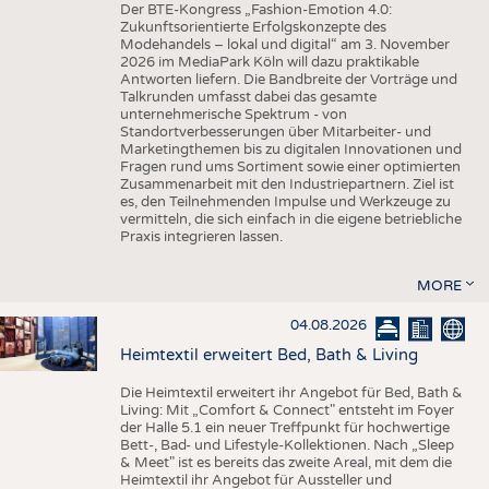
Der BTE-Kongress „Fashion-Emotion 4.0:
Zukunftsorientierte Erfolgskonzepte des
Modehandels – lokal und digital“ am 3. November
2026 im MediaPark Köln will dazu praktikable
Antworten liefern. Die Bandbreite der Vorträge und
Talkrunden umfasst dabei das gesamte
unternehmerische Spektrum - von
Standortverbesserungen über Mitarbeiter- und
Marketingthemen bis zu digitalen Innovationen und
Fragen rund ums Sortiment sowie einer optimierten
Zusammenarbeit mit den Industriepartnern. Ziel ist
es, den Teilnehmenden Impulse und Werkzeuge zu
vermitteln, die sich einfach in die eigene betriebliche
Praxis integrieren lassen.
MORE
04.08.2026
Heimtextil erweitert Bed, Bath & Living
Die Heimtextil erweitert ihr Angebot für Bed, Bath &
Living: Mit „Comfort & Connect" entsteht im Foyer
der Halle 5.1 ein neuer Treffpunkt für hochwertige
Bett-, Bad- und Lifestyle-Kollektionen. Nach „Sleep
& Meet" ist es bereits das zweite Areal, mit dem die
Heimtextil ihr Angebot für Aussteller und