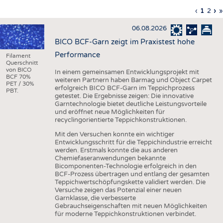
HAUS- UND HEIMTEXTILIEN
Vorherig
‹
Aktuell
1
Seite
2
Nä
›
L
»
Seitennummerierung
Seite
Seite
Sei
S
BEKLEIDUNG
06.08.2026
TESTS
BICO BCF-Garn zeigt im Praxistest hohe
BUSINESS
FAKTEN
Performance
Filament
Querschnitt
UNTERNEHMEN
STATISTICS
von BICO
In einem gemeinsamen Entwicklungsprojekt mit
BCF 70%
weiteren Partnern haben Barmag und Object Carpet
PET / 30%
AUSSCHREIBUNGEN
erfolgreich BICO BCF-Garn im Teppichprozess
PBT.
getestet. Die Ergebnisse zeigen: Die innovative
DTV AUSSCHREIBUNGSDIENST
Garntechnologie bietet deutliche Leistungsvorteile
und eröffnet neue Möglichkeiten für
WISSEN
TERMINE
recyclingorientierte Teppichkonstruktionen.
DAUNENCHECK
BRANCHENTERMINE
Mit den Versuchen konnte ein wichtiger
Entwicklungsschritt für die Teppichindustrie erreicht
ADRESSEN & LINKS
werden. Erstmals konnte die aus anderen
Chemiefaseranwendungen bekannte
LABELS
Bicomponenten-Technologie erfolgreich in den
BCF-Prozess übertragen und entlang der gesamten
PUBLIKATIONEN
Teppichwertschöpfungskette validiert werden. Die
Versuche zeigen das Potenzial einer neuen
Garnklasse, die verbesserte
Gebrauchseigenschaften mit neuen Möglichkeiten
für moderne Teppichkonstruktionen verbindet.