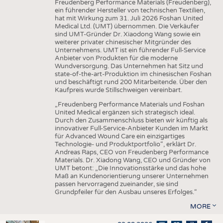
Freudenberg Performance Materials (Freudenberg),
ein führender Hersteller von technischen Textilien,
hat mit Wirkung zum 31. Juli 2026 Foshan United
Medical Ltd. (UMT) übernommen. Die Verkäufer
sind UMT-Gründer Dr. Xiaodong Wang sowie ein
weiterer privater chinesischer Mitgründer des
Unternehmens. UMT ist ein führender Full-Service
Anbieter von Produkten für die moderne
Wundversorgung. Das Unternehmen hat Sitz und
state-of-the-art-Produktion im chinesischen Foshan
und beschäftigt rund 200 Mitarbeitende. Über den
Kaufpreis wurde Stillschweigen vereinbart.
„Freudenberg Performance Materials und Foshan
United Medical ergänzen sich strategisch ideal.
Durch den Zusammenschluss bieten wir künftig als
innovativer Full-Service-Anbieter Kunden im Markt
für Advanced Wound Care ein einzigartiges
Technologie- und Produktportfolio“, erklärt Dr.
Andreas Raps, CEO von Freudenberg Performance
Materials. Dr. Xiadong Wang, CEO und Gründer von
UMT betont: „Die Innovationsstärke und das hohe
Maß an Kundenorientierung unserer Unternehmen
passen hervorragend zueinander, sie sind
Grundpfeiler für den Ausbau unseres Erfolges.“
MORE