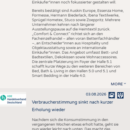
Einkäufer*innen noch fokussierter gestalten will.
Bereits bestätigt sind Auskin Europe, Essenza Home,
Formesse, Hermann Biederlack, Ibena Textilwerke,
Sprügel Hometex, Stuco sowie Zoeppritz. Mehrere
Unternehmen kehren nach längerer
Ausstellungspause auf die Heimtextil zurück.
„Comfort & Connect" richtet sich an den
Facheinzelhandel – allen voran Bettenfachhändler
–, an Entscheider*innen aus Hospitality und
Objektausstattung sowie an internationale
Einkäufer*innen. Das Angebot umfasst Bett- und
Badtextilien, Dekokissen sowie Wohnaccessoires.
Die zentrale Platzierung im Foyer der Halle 5.1
schafft kurze Wege zu den weiteren Bereichen von
Bed, Bath & Living in den Hallen 5.0 und 5.1 und
Smart Bedding in der Halle 4.0.
MORE
03.08.2026
Verbraucherstimmung sinkt nach kurzer
Erholung wieder
Nachdem sich die Konsumstimmung in den
vergangenen Wochen etwas erholt hatte, geht sie
nun wieder leicht nach unten. Das macht das