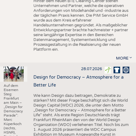
Hinter dem neuen BTE Clearing-Center stehen
Unternehmen und Partner, welche die operativen
Anforderungen von Modehandel und -industrie aus
der täglichen Praxis kennen. Die PIM Service GmbH
wurde aus dem Kreis erfahrener
Handelsunternehmen gegründet. Als maßgeblicher
Entwicklungspartner brachte hachmeister + partner
seine langjährige Expertise in den Bereichen
Datenmanagement, Systementwicklung und
Prozessgestaltung in die Realisierung der neuen
Plattform ein.
MORE
28.07.2026
Design for Democracy – Atmosphere for a
Better Life
Auf dem
Eisernen
Steg:
Wie kann Design dazu beitragen, Demokratie zu
Frankfurt
stärken? Mit dieser Frage beschäftigt sich die World
am Main –
Design Capital (WDC) 2026, die unter dem Motto
„Design for
„Design for Democracy – Atmosphere for a Better
Democracy
Life“ steht. Als erste Region Deutschlands trägt
Parade“:
Marc
Frankfurt RheinMain den von der World Design
Küperkoch
Organization (WDO) verliehenen Titel. Noch bis zum
(rechts,
1. August 2026 präsentiert die WDC Campus
HSNR),
Exhibition im Museum Angewandte Kunst in