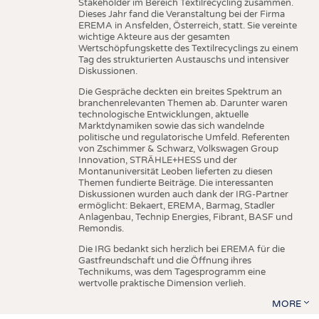
Stakeholder im Bereich Textilrecycling zusammen.
Dieses Jahr fand die Veranstaltung bei der Firma
EREMA in Ansfelden, Österreich, statt. Sie vereinte
wichtige Akteure aus der gesamten
Wertschöpfungskette des Textilrecyclings zu einem
Tag des strukturierten Austauschs und intensiver
Diskussionen.
Die Gespräche deckten ein breites Spektrum an
branchenrelevanten Themen ab. Darunter waren
technologische Entwicklungen, aktuelle
Marktdynamiken sowie das sich wandelnde
politische und regulatorische Umfeld. Referenten
von Zschimmer & Schwarz, Volkswagen Group
Innovation, STRÄHLE+HESS und der
Montanuniversität Leoben lieferten zu diesen
Themen fundierte Beiträge. Die interessanten
Diskussionen wurden auch dank der IRG-Partner
ermöglicht: Bekaert, EREMA, Barmag, Stadler
Anlagenbau, Technip Energies, Fibrant, BASF und
Remondis.
Die IRG bedankt sich herzlich bei EREMA für die
Gastfreundschaft und die Öffnung ihres
Technikums, was dem Tagesprogramm eine
wertvolle praktische Dimension verlieh.
MORE