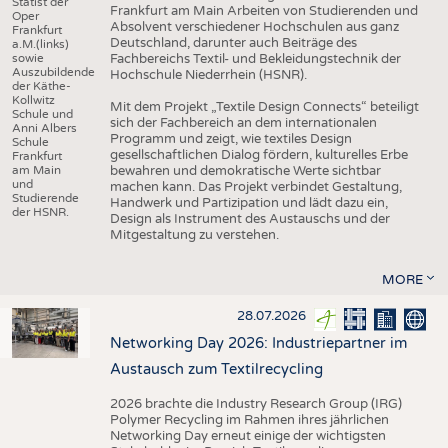
Statist der
Frankfurt am Main Arbeiten von Studierenden und
Oper
Absolvent verschiedener Hochschulen aus ganz
Frankfurt
Deutschland, darunter auch Beiträge des
a.M.(links)
sowie
Fachbereichs Textil- und Bekleidungstechnik der
Auszubildende
Hochschule Niederrhein (HSNR).
der Käthe-
Kollwitz
Mit dem Projekt „Textile Design Connects“ beteiligt
Schule und
sich der Fachbereich an dem internationalen
Anni Albers
Programm und zeigt, wie textiles Design
Schule
gesellschaftlichen Dialog fördern, kulturelles Erbe
Frankfurt
am Main
bewahren und demokratische Werte sichtbar
und
machen kann. Das Projekt verbindet Gestaltung,
Studierende
Handwerk und Partizipation und lädt dazu ein,
der HSNR.
Design als Instrument des Austauschs und der
Mitgestaltung zu verstehen.
MORE
28.07.2026
Networking Day 2026: Industriepartner im
Austausch zum Textilrecycling
2026 brachte die Industry Research Group (IRG)
Polymer Recycling im Rahmen ihres jährlichen
Networking Day erneut einige der wichtigsten