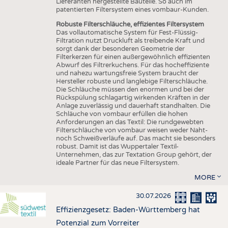
Lieferanten hergestellte Bauteile. So auch im
patentierten Filtersystem eines vombaur-Kunden.
Robuste Filterschläuche, effizientes Filtersystem
Das vollautomatische System für Fest-Flüssig-
Filtration nutzt Druckluft als treibende Kraft und
sorgt dank der besonderen Geometrie der
Filterkerzen für einen außergewöhnlich effizienten
Abwurf des Filtrerkuchens. Für das hocheffiziente
und nahezu wartungsfreie System braucht der
Hersteller robuste und langlebige Filterschläuche.
Die Schläuche müssen den enormen und bei der
Rückspülung schlagartig wirkenden Kräften in der
Anlage zuverlässig und dauerhaft standhalten. Die
Schläuche von vombaur erfüllen die hohen
Anforderungen an das Textil: Die rundgewebten
Filterschläuche von vombaur weisen weder Naht-
noch Schweißverläufe auf. Das macht sie besonders
robust. Damit ist das Wuppertaler Textil-
Unternehmen, das zur Textation Group gehört, der
ideale Partner für das neue Filtersystem.
MORE
30.07.2026
Effizienzgesetz: Baden-Württemberg hat
Potenzial zum Vorreiter