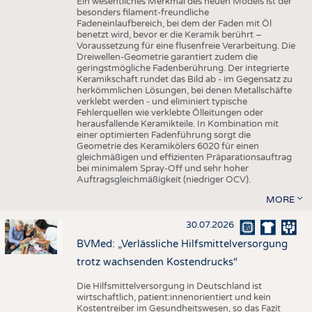
Ein wesentliches Merkmal des neuen Models ist der
besonders filament-freundliche
Fadeneinlaufbereich, bei dem der Faden mit Öl
benetzt wird, bevor er die Keramik berührt –
Voraussetzung für eine flusenfreie Verarbeitung. Die
Dreiwellen-Geometrie garantiert zudem die
geringstmögliche Fadenberührung. Der integrierte
Keramikschaft rundet das Bild ab - im Gegensatz zu
herkömmlichen Lösungen, bei denen Metallschäfte
verklebt werden - und eliminiert typische
Fehlerquellen wie verklebte Ölleitungen oder
herausfallende Keramikteile. In Kombination mit
einer optimierten Fadenführung sorgt die
Geometrie des Keramikölers 6020 für einen
gleichmäßigen und effizienten Präparationsauftrag
bei minimalem Spray-Off und sehr hoher
Auftragsgleichmäßigkeit (niedriger OCV).
MORE
30.07.2026
BVMed: „Verlässliche Hilfsmittelversorgung
trotz wachsenden Kostendrucks“
Die Hilfsmittelversorgung in Deutschland ist
wirtschaftlich, patient:innenorientiert und kein
Kostentreiber im Gesundheitswesen, so das Fazit