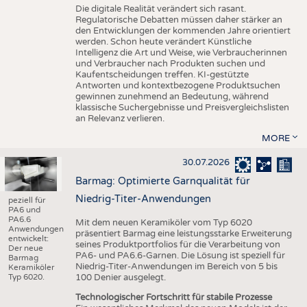
Die digitale Realität verändert sich rasant.
Regulatorische Debatten müssen daher stärker an
den Entwicklungen der kommenden Jahre orientiert
werden. Schon heute verändert Künstliche
Intelligenz die Art und Weise, wie Verbraucherinnen
und Verbraucher nach Produkten suchen und
Kaufentscheidungen treffen. KI-gestützte
Antworten und kontextbezogene Produktsuchen
gewinnen zunehmend an Bedeutung, während
klassische Suchergebnisse und Preisvergleichslisten
an Relevanz verlieren.
MORE
30.07.2026
Barmag: Optimierte Garnqualität für
Niedrig-Titer-Anwendungen
peziell für
PA6 und
PA6.6
Mit dem neuen Keramiköler vom Typ 6020
Anwendungen
präsentiert Barmag eine leistungsstarke Erweiterung
entwickelt:
seines Produktportfolios für die Verarbeitung von
Der neue
PA6- und PA6.6-Garnen. Die Lösung ist speziell für
Barmag
Niedrig-Titer-Anwendungen im Bereich von 5 bis
Keramiköler
Typ 6020.
100 Denier ausgelegt.
Technologischer Fortschritt für stabile Prozesse