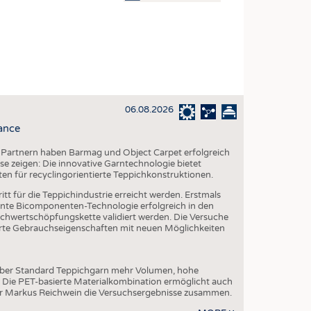
OSITES
DLUNG
ILMASCHINENBAU
ORIK
06.08.2026
CLING
ance
HALTIGKEIT
 Partnern haben Barmag und Object Carpet erfolgreich
SLAUFWIRTSCHAFT
e zeigen: Die innovative Garntechnologie bietet
ten für recyclingorientierte Teppichkonstruktionen.
ISCHE TEXTILIEN
tt für die Teppichindustrie erreicht werden. Erstmals
 TEXTILES
te Bicomponenten-Technologie erfolgreich in den
chwertschöpfungskette validiert werden. Die Versuche
ZIN
serte Gebrauchseigenschaften mit neuen Möglichkeiten
 UND HEIMTEXTILIEN
EIDUNG
über Standard Teppichgarn mehr Volumen, hohe
. Die PET-basierte Materialkombination ermöglicht auch
er Markus Reichwein die Versuchsergebnisse zusammen.