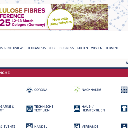
TION
S & INTERVIEWS
TEXCAMPUS
JOBS
BUSINESS
FAKTEN
WISSEN
TERMINE
N
REPORTS & INTERVIEWS
TEXC
ANCHE
TEXTINATION NEWSLINE
ROHS
CORONA
NACHHALTIG
TEXTILE LEADERSHIP
FASE
GARN
 GARNE &
TECHNISCHE
HAUS- /
GEWE
OFF
TEXTILIEN
HEIMTEXTILIEN
GESTR
& EVENTS
HANDEL
VERBÄNDE
VLIES