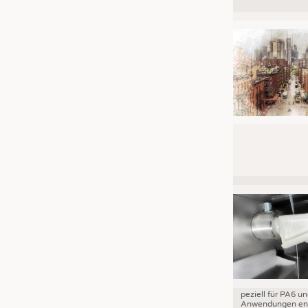
JOBS
STELLENMARKT
KRÜGER PERSONAL HEADHUN
PRAKTIKA & AUSBILDUNGEN
WISSEN
DAUNENCHECK
ADRESSEN & LINKS
LABELS
PUBLIKATIONEN
peziell für PA6 u
Anwendungen ent