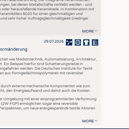
ngen, bei denen Metallschäfte verklebt werden - und
en oder herausfallende Keramikteile. In Kombination mit
 Keramikölers 6020 für einen gleichmäßigen und
 und sehr hoher Auftragsgleichmäßigkeit (niedriger
MORE
29.07.2026
r Formänderung
ichen wie Medizintechnik, Automatisierung, Architektur,
. Ein Beispiel hierfür sind Schattierungsnetze in
ngefahren werden. Die Deutschen Institute für Textil-
ien aus Formgedächtnispolymeren mit reversibel
t durch externe mechanische Komponenten wie zum
cht, den Energieaufwand und damit auch die Kosten.
er Umgebung mit einer einprogrammierten Verformung
(2W-FGP) ermöglichen sogar eine reversible
 Perspektiven, um neue energiesparende textile Aktoren
MORE