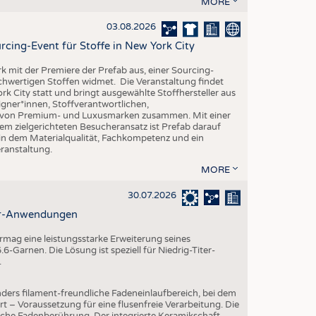
MORE
EN
STICS
03.08.2026
rcing-Event für Stoffe in New York City
rk mit der Premiere der Prefab aus, einer Sourcing-
ochwertigen Stoffen widmet. Die Veranstaltung findet
k City statt und bringt ausgewählte Stoffhersteller aus
gner*innen, Stoffverantwortlichen,
n von Premium- und Luxusmarken zusammen. Mit einer
em zielgerichteten Besucheransatz ist Prefab darauf
 in dem Materialqualität, Fachkompetenz und ein
eranstaltung.
MORE
30.07.2026
ter-Anwendungen
mag eine leistungsstarke Erweiterung seines
-Garnen. Die Lösung ist speziell für Niedrig-Titer-
.
ders filament-freundliche Fadeneinlaufbereich, bei dem
rt – Voraussetzung für eine flusenfreie Verarbeitung. Die
iche Fadenberührung. Der integrierte Keramikschaft