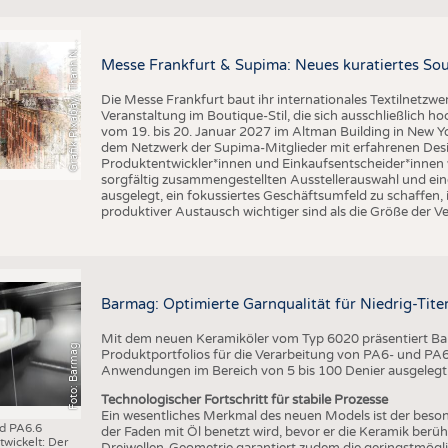
BUSINESS
FAKT
r
a
f
i
k
P
i
x
a
b
a
y
,
T
h
a
n
h
g
u
y
e
n
S
l
UNTERNEHMEN
STATI
G
q
N
Messe Frankfurt & Supima: Neues kuratiertes Sou
TING
AUSSCHREIBUNGEN
Die Messe Frankfurt baut ihr internationales Textilnetzwe
DTV AUSSCHREIBUNGSDIENST
Veranstaltung im Boutique-Stil, die sich ausschließlich h
TERMINE
vom 19. bis 20. Januar 2027 im Altman Building in New Yor
dem Netzwerk der Supima-Mitglieder mit erfahrenen Desi
BRANCHENTERMINE
Produktentwickler*innen und Einkaufsentscheider*inne
sorgfältig zusammengestellten Ausstellerauswahl und ein
ausgelegt, ein fokussiertes Geschäftsumfeld zu schaffen,
produktiver Austausch wichtiger sind als die Größe der V
Barmag: Optimierte Garnqualität für Niedrig-Ti
Mit dem neuen Keramiköler vom Typ 6020 präsentiert Bar
Foto: Barmag
Produktportfolios für die Verarbeitung von PA6- und PA6.6
Anwendungen im Bereich von 5 bis 100 Denier ausgelegt
Technologischer Fortschritt für stabile Prozesse
Ein wesentliches Merkmal des neuen Models ist der beson
nd PA6.6
der Faden mit Öl benetzt wird, bevor er die Keramik berüh
wickelt: Der
Dreiwellen-Geometrie garantiert zudem die geringstmögl