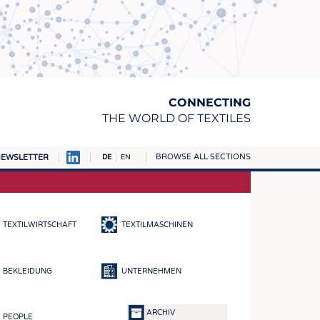
CONNECTING
THE WORLD OF TEXTILES
BROWSE ALL SECTIONS
EWSLETTER
DE
EN
AMPUS
TOFFE
TEXTILWIRTSCHAFT
TEXTILMASCHINEN
RN
E
BEKLEIDUNG
UNTERNEHMEN
BE
ICKE & GEWIRKE
ARCHIV
PEOPLE
STOFFE