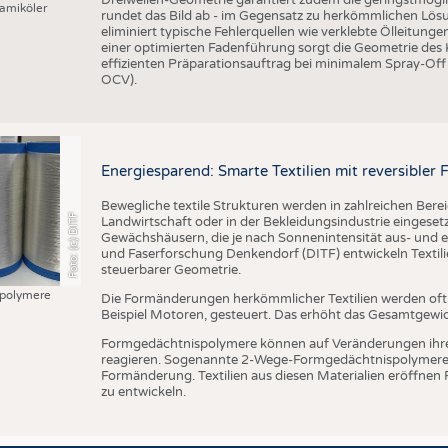
amiköler
rundet das Bild ab - im Gegensatz zu herkömmlichen Lösu
eliminiert typische Fehlerquellen wie verklebte Ölleitung
einer optimierten Fadenführung sorgt die Geometrie des
effizienten Präparationsauftrag bei minimalem Spray-Off
OCV).
Energiesparend: Smarte Textilien mit reversible
Bewegliche textile Strukturen werden in zahlreichen Bere
Foto: (c) DITF
Landwirtschaft oder in der Bekleidungsindustrie eingesetzt
Gewächshäusern, die je nach Sonnenintensität aus- und ei
und Faserforschung Denkendorf (DITF) entwickeln Textil
steuerbarer Geometrie.
polymere
Die Formänderungen herkömmlicher Textilien werden of
Beispiel Motoren, gesteuert. Das erhöht das Gesamtgewi
Formgedächtnispolymere können auf Veränderungen ihr
reagieren. Sogenannte 2-Wege-Formgedächtnispolymere 
Formänderung. Textilien aus diesen Materialien eröffnen
zu entwickeln.