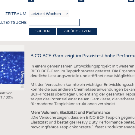
COMP
ZEITRAUM
VERE
LLTEXTSUCHE
TEXT
ZURÜCKSETZEN
SENS
RECY
BICO BCF-Garn zeigt im Praxistest hohe Perform
NACH
In einem gemeinsamen Entwicklungsprojekt mit weiteren
KREI
BICO BCF-Garn im Teppichprozess getestet. Die Ergebniss
(c) Barmag
deutliche Leistungsvorteile und eröffnet neue Möglichkei
TECHN
Mit den Versuchen konnte ein wichtiger Entwicklungsschri
SMART
konnte die aus anderen Chemiefaseranwendungen bekann
nitt von
BCF-Prozess übertragen und entlang der gesamten Teppi
T / 30%
MEDI
zeigen das Potenzial einer neuen Garnklasse, die verbes
für moderne Teppichkonstruktionen verbindet.
HAUS-
Mehr Volumen, Elastizität und Performance
BEKL
„Die Versuche zeigen, dass ein BICO BCF Teppich gegen
Elastizität und bestätigte Heavy Duty Performance bietet
TESTS
recyclingfähige Teppichkonzepte.“, fasst Produktmanag