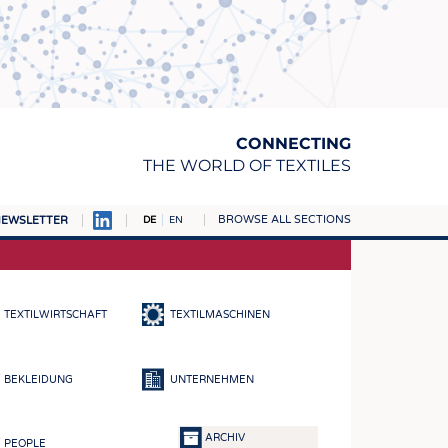
CONNECTING
THE WORLD OF TEXTILES
BROWSE ALL SECTIONS
EWSLETTER
DE
EN
AMPUS
TOFFE
TEXTILWIRTSCHAFT
TEXTILMASCHINEN
RN
E
BEKLEIDUNG
UNTERNEHMEN
BE
ICKE & GEWIRKE
ARCHIV
PEOPLE
STOFFE