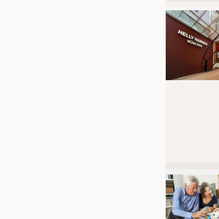
JOBS
STELLENMARKT
KRÜGER PERSONAL HEADHUN
PRAKTIKA & AUSBILDUNGEN
WISSEN
DAUNENCHECK
ADRESSEN & LINKS
LABELS
PUBLIKATIONEN