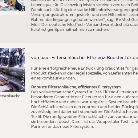
Lebensqualität. Gleichzeitig leisten sie einen zentralen 
Damit auch künftig eine starke Hilfsmittelversorgung g
Versorgungsstrukturen gestärkt und den Hilfsmittel-Leistu
Rahmenbedingungen geboten werden“, sagt BVMed-Geschä
Möll. Der deutsche MedTech-Verband warnt deshalb davo
kurzfristiger Sparmaßnahmen zu machen.
vombaur Filterschläuche: Effizienz-Booster für die
Foto: (c) vombaur
Für eine erfolgreiche neue Entwicklung braucht es für g
Produkt stecken in der Regel spezielle, von Lieferanten he
eines vombaur-Kunden.
Robuste Filterschläuche, effizientes Filtersystem
Das vollautomatische System für Fest-Flüssig-Filtration n
erschläuche
besonderen Geometrie der Filterkerzen für einen außergew
hocheffiziente und nahezu wartungsfreie System braucht d
Die Schläuche müssen den enormen und bei der Rückspülu
zuverlässig und dauerhaft standhalten. Die Schläuche v
Textil: Die rundgewebten Filterschläuche von vombaur w
sie besonders robust. Damit ist das Wuppertaler Textil-Un
Partner für das neue Filtersystem.