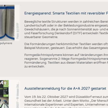
Energiesparend: Smarte Textilien mit reversible
Bewegliche textile Strukturen werden in zahlreichen Bere
Foto: (c) DITF
Landwirtschaft oder in der Bekleidungsindustrie eingesetzt
Gewächshäusern, die je nach Sonnenintensität aus- und ei
und Faserforschung Denkendorf (DITF) entwickeln Textil
steuerbarer Geometrie.
polymere
Die Formänderungen herkömmlicher Textilien werden of
Beispiel Motoren, gesteuert. Das erhöht das Gesamtgewi
+
A
2
0
2
7
-
©
M
e
s
s
e
D
s
e
l
d
o
r
f
/
C
o
n
s
t
a
n
z
e
T
i
l
l
m
a
n
Formgedächtnispolymere können auf Veränderungen ihr
reagieren. Sogenannte 2-Wege-Formgedächtnispolymere 
Formänderung. Textilien aus diesen Materialien eröffnen
zu entwickeln.
A
s
n
ü
Ausstelleranmeldung für die A+A 2027 gestartet
Vom 19. bis 22. Oktober 2027 wird Düsseldorf erneut zum 
Gesundheit bei der Arbeit. Unter dem Motto „Der Mensch
internationale Expertinnen und Experten, Unternehmen