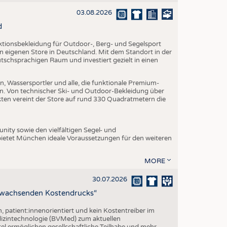
EN
03.08.2026
STICS
d
nktionsbekleidung für Outdoor-, Berg- und Segelsport
en eigenen Store in Deutschland. Mit dem Standort in der
utschsprachigen Raum und investiert gezielt in einen
, Wassersportler und alle, die funktionale Premium-
n. Von technischer Ski- und Outdoor-Bekleidung über
ukten vereint der Store auf rund 330 Quadratmetern die
ity sowie den vielfältigen Segel- und
ietet München ideale Voraussetzungen für den weiteren
MORE
30.07.2026
z wachsenden Kostendrucks“
h, patient:innenorientiert und kein Kostentreiber im
izintechnologie (BVMed) zum aktuellen
l ermöglichen gesellschaftliche Teilhabe und mehr