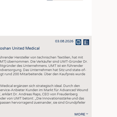
OSITES
DLUNG
ILMASCHINENBAU
ORIK
03.08.2026
CLING
oshan United Medical
HALTIGKEIT
render Hersteller von technischen Textilien, hat mit
SLAUFWIRTSCHAFT
(UMT) übernommen. Die Verkäufer sind UMT-Gründer Dr.
 Mitgründer des Unternehmens. UMT ist ein führender
ISCHE TEXTILIEN
ndversorgung. Das Unternehmen hat Sitz und state-of-
igt rund 200 Mitarbeitende. Über den Kaufpreis wurde
 TEXTILES
ZIN
edical ergänzen sich strategisch ideal. Durch den
l-Service-Anbieter Kunden im Markt für Advanced Wound
 UND HEIMTEXTILIEN
“, erklärt Dr. Andreas Raps, CEO von Freudenberg
der von UMT betont: „Die Innovationsstärke und das
EIDUNG
ssen hervorragend zueinander, sie sind Grundpfeiler
MORE