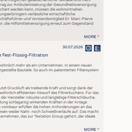
Beitrag zur Ambulantisierung der Gesundheitsversorgung.
esichert werden kann, müssen die wohnortnahen
ngserbringern verlässliche wirtschaftliche
ftsführer und Vorstandsmitglied Dr. Marc-Pierre
r, die Hilfsmittelversorgung erneut zum Gegenstand
MORE
30.07.2026
 Fest-Flüssig-Filtration
ewöhnlich mehr als ein Unternehmen. In einem neuen
rgestellte Bauteile. So auch im patentierten Filtersystem
utzt Druckluft als treibende Kraft und sorgt dank der
öhnlich effizienten Abwurf des Filtrerkuchens. Für das
er Hersteller robuste und langlebige Filterschläuche.
ng schlagartig wirkenden Kräften in der Anlage
on vombaur erfüllen die hohen Anforderungen an das
eisen weder Naht- noch Schweißverläufe auf. Das macht
ternehmen, das zur Textation Group gehört, der ideale
MORE