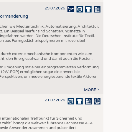
29.07.2026
r Formänderung
ichen wie Medizintechnik, Automatisierung, Architektur,
. Ein Beispiel hierfür sind Schattierungsnetze in
ngefahren werden. Die Deutschen Institute für Textil-
ien aus Formgedächtnispolymeren mit reversibel
t durch externe mechanische Komponenten wie zum
cht, den Energieaufwand und damit auch die Kosten.
er Umgebung mit einer einprogrammierten Verformung
(2W-FGP) ermöglichen sogar eine reversible
 Perspektiven, um neue energiesparende textile Aktoren
MORE
21.07.2026
internationalen Treffpunkt für Sicherheit und
 zählt“ bringt die weltweit führende Fachmesse A+A
 sowie Anwender zusammen und präsentiert