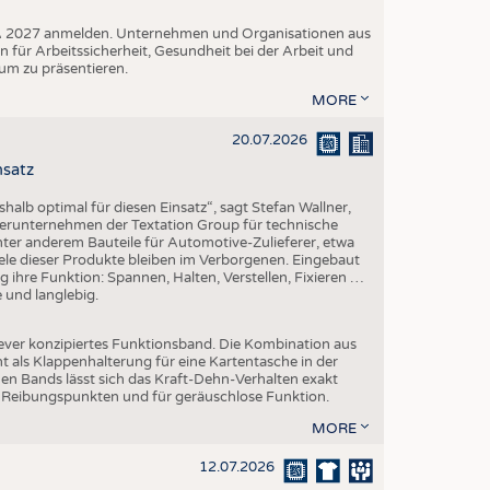
A+A 2027 anmelden. Unternehmen und Organisationen aus
n für Arbeitssicherheit, Gesundheit bei der Arbeit und
um zu präsentieren.
MORE
20.07.2026
nsatz
halb optimal für diesen Einsatz“, sagt Stefan Wallner,
erunternehmen der Textation Group für technische
 unter anderem Bauteile für Automotive-Zulieferer, etwa
ele dieser Produkte bleiben im Verborgenen. Eingebaut
sig ihre Funktion: Spannen, Halten, Verstellen, Fixieren …
e und langlebig.
lever konzipiertes Funktionsband. Die Kombination aus
 als Klappenhalterung für eine Kartentasche in der
en Bands lässt sich das Kraft-Dehn-Verhalten exakt
en Reibungspunkten und für geräuschlose Funktion.
MORE
12.07.2026