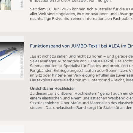
Innovationen für die Arbeitswelt von morgen.
Seit dem 16. Juni 2026 können sich Aussteller für die 
aller Welt sind eingeladen, ihre Innovationen und Lösunge
nachhaltige Prävention einem internationalen Fachpublik
Funktionsband von JUMBO-Textil bei ALEA im Ei
Foto: (c) JUMBO-Textil
„Es ist nicht zu sehen und nicht zu hören – und gerade des
Sales Manager Automotive von JUMBO-Textil. Das Tocht
Schmaltextilien ist Spezialist für Elastics und produziert
Fangbänder, Entriegelungsschlaufen oder Spannlitzen. Vi
im Sitz oder hinter einer Verkleidung erfüllen sie zuverläs
Die textilen Bauteile arbeiten im Hintergrund – leicht, leis
Unsichtbarer Hochleister
Zu diesen „unsichtbaren Hochleistern“ gehört auch ein c
einem elastischen und einem unelastischen Webband dient
Sitzrückenlehne. Über Maße und Materialien des elastisch
steuern. Das unelastische Band sorgt für Stabilität an d