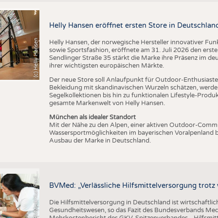
BUSINESS
FAKT
UNTERNEHMEN
STATI
Helly Hansen eröffnet ersten Store in Deutschlan
TING
AUSSCHREIBUNGEN
(c) Helly Hansen
Helly Hansen, der norwegische Hersteller innovativer Fu
DTV AUSSCHREIBUNGSDIENST
sowie Sportsfashion, eröffnete am 31. Juli 2026 den erst
Sendlinger Straße 35 stärkt die Marke ihre Präsenz im de
TERMINE
ihrer wichtigsten europäischen Märkte.
BRANCHENTERMINE
Der neue Store soll Anlaufpunkt für Outdoor-Enthusiasten
Bekleidung mit skandinavischen Wurzeln schätzen, werde
Segelkollektionen bis hin zu funktionalen Lifestyle-Prod
gesamte Markenwelt von Helly Hansen.
München als idealer Standort
Mit der Nähe zu den Alpen, einer aktiven Outdoor-Commun
Wassersportmöglichkeiten im bayerischen Voralpenland b
Ausbau der Marke in Deutschland.
C
r
e
d
i
t
:
B
V
M
e
d
/
K
u
r
t
P
a
u
u
s
l
BVMed: „Verlässliche Hilfsmittelversorgung trot
Die Hilfsmittelversorgung in Deutschland ist wirtschaftlic
Gesundheitswesen, so das Fazit des Bundesverbands Med
Mehrkostenbericht des GKV-Spitzenverbandes. „Hilfsmitte