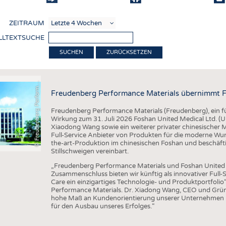
COMP
ZEITRAUM
VERE
LLTEXTSUCHE
TEXT
F
r
e
u
d
e
n
b
e
r
g
P
e
r
f
o
r
a
c
e
M
a
t
e
r
i
a
l
ZURÜCKSETZEN
SENS
RECY
©
n
s
m
Freudenberg Performance Materials übernimmt F
NACH
Freudenberg Performance Materials (Freudenberg), ein füh
KREI
Wirkung zum 31. Juli 2026 Foshan United Medical Ltd. 
Xiaodong Wang sowie ein weiterer privater chinesischer
TECHN
Full-Service Anbieter von Produkten für die moderne Wu
the-art-Produktion im chinesischen Foshan und beschäft
SMART
Stillschweigen vereinbart.
MEDI
„Freudenberg Performance Materials und Foshan United M
Zusammenschluss bieten wir künftig als innovativer Ful
HAUS-
Care ein einzigartiges Technologie- und Produktportfolio
Performance Materials. Dr. Xiadong Wang, CEO und Grün
BEKL
hohe Maß an Kundenorientierung unserer Unternehmen pa
für den Ausbau unseres Erfolges.“
TESTS