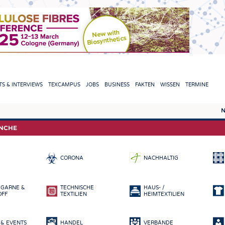
TION
S & INTERVIEWS
TEXCAMPUS
JOBS
BUSINESS
FAKTEN
WISSEN
TERMINE
N
REPORTS & INTERVIEWS
TEXC
ANCHE
TEXTINATION NEWSLINE
ROHS
CORONA
NACHHALTIG
TEXTILE LEADERSHIP
FASE
GARN
 GARNE &
TECHNISCHE
HAUS- /
GEWE
OFF
TEXTILIEN
HEIMTEXTILIEN
GESTR
& EVENTS
HANDEL
VERBÄNDE
VLIES