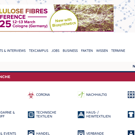
TION
S & INTERVIEWS
TEXCAMPUS
JOBS
BUSINESS
FAKTEN
WISSEN
TERMINE
N
REPORTS & INTERVIEWS
TEXC
ANCHE
TEXTINATION NEWSLINE
ROHS
CORONA
NACHHALTIG
TEXTILE LEADERSHIP
FASE
GARN
 GARNE &
TECHNISCHE
HAUS- /
GEWE
OFF
TEXTILIEN
HEIMTEXTILIEN
GESTR
& EVENTS
HANDEL
VERBÄNDE
VLIES