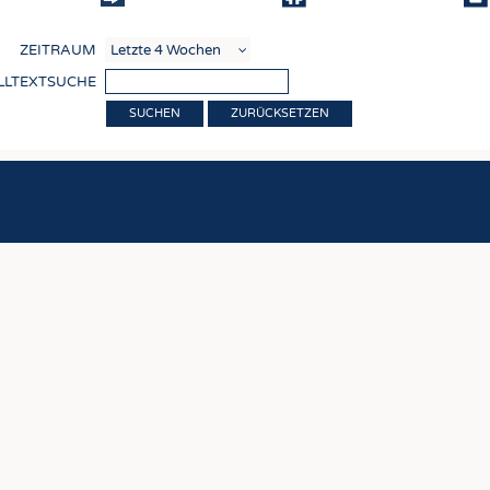
COMP
ZEITRAUM
VERE
LLTEXTSUCHE
TEXT
ZURÜCKSETZEN
SENS
RECY
NACH
KREI
TECHN
SMART
MEDI
HAUS-
BEKL
TESTS