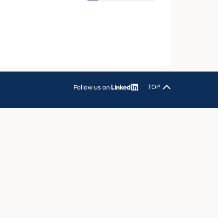
OSITES
DLUNG
ILMASCHINENBAU
ORIK
CLING
Follow us on
TOP
HALTIGKEIT
SLAUFWIRTSCHAFT
ISCHE TEXTILIEN
 TEXTILES
ZIN
 UND HEIMTEXTILIEN
EIDUNG