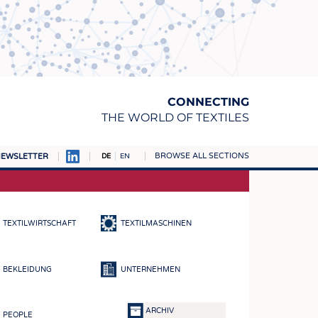
CONNECTING
THE WORLD OF TEXTILES
BROWSE ALL SECTIONS
EWSLETTER
DE
EN
AMPUS
TOFFE
TEXTILWIRTSCHAFT
TEXTILMASCHINEN
RN
E
BEKLEIDUNG
UNTERNEHMEN
BE
ICKE & GEWIRKE
ARCHIV
PEOPLE
STOFFE