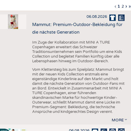
HAUS- UND HEIMTEXTILIEN
Vorherig
‹
Aktuell
1
Seite
2
Nä
›
L
»
Seitennummerierung
Seite
Seite
Sei
S
BEKLEIDUNG
06.08.2026
TESTS
Mammut: Premium-Outdoor-Bekleidung für
BUSINESS
FAKTEN
die nächste Generation
UNTERNEHMEN
STATISTICS
Im Zuge der Kollaboration mit MINI A TURE
Copenhagen erweitert das Schweizer
AUSSCHREIBUNGEN
Traditionsunternehmen sein Portfolio um eine Kids
Collection und begleitet Familien künftig über alle
DTV AUSSCHREIBUNGSDIENST
Lebensphasen hinweg im Outdoor-Bereich.
WISSEN
TERMINE
Vom Klettersteig bis zum Spielplatz: Mammut bringt
mit der neuen Kids Collection erstmals eine
DAUNENCHECK
BRANCHENTERMINE
eigenständige Kinderlinie auf den Markt und holt
damit die nächste Generation von Outdoor-Fans mit
ADRESSEN & LINKS
an Bord. Entwickelt in Zusammenarbeit mit MINI A
TURE Copenhagen, einer führenden
LABELS
skandinavischen Marke für hochwertige Kinder-
Outerwear, schließt Mammut damit eine Lücke im
PUBLIKATIONEN
Premium-Segment: Bekleidung, die technische
Ansprüche und kindgerechtes Design vereint.
MORE
06.08.2026