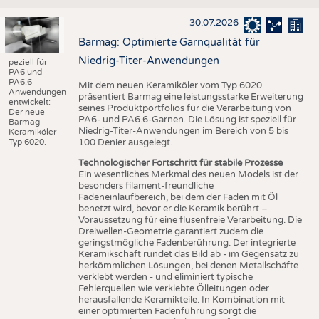
30.07.2026
Barmag: Optimierte Garnqualität für
Niedrig-Titer-Anwendungen
peziell für
PA6 und
PA6.6
Mit dem neuen Keramiköler vom Typ 6020
Anwendungen
präsentiert Barmag eine leistungsstarke Erweiterung
entwickelt:
seines Produktportfolios für die Verarbeitung von
Der neue
PA6- und PA6.6-Garnen. Die Lösung ist speziell für
Barmag
Niedrig-Titer-Anwendungen im Bereich von 5 bis
Keramiköler
Typ 6020.
100 Denier ausgelegt.
Technologischer Fortschritt für stabile Prozesse
Ein wesentliches Merkmal des neuen Models ist der
besonders filament-freundliche
Fadeneinlaufbereich, bei dem der Faden mit Öl
benetzt wird, bevor er die Keramik berührt –
Voraussetzung für eine flusenfreie Verarbeitung. Die
Dreiwellen-Geometrie garantiert zudem die
geringstmögliche Fadenberührung. Der integrierte
Keramikschaft rundet das Bild ab - im Gegensatz zu
herkömmlichen Lösungen, bei denen Metallschäfte
verklebt werden - und eliminiert typische
Fehlerquellen wie verklebte Ölleitungen oder
herausfallende Keramikteile. In Kombination mit
einer optimierten Fadenführung sorgt die