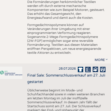
Die Formänderungen herkömmlicher Textilien
werden oft durch externe mechanische
Komponenten wie zum Beispiel Motoren, gesteuert.
Das erhöht das Gesamtgewicht, den
Energieaufwand und damit auch die Kosten.
Formgedächtnispolymere können auf
Veränderungen ihrer Umgebung mit einer
einprogrammierten Verformung reagieren.
Sogenannte 2-Wege-Formgedächtnispolymere
(2W-FGP) ermöglichen sogar eine reversible
Formänderung. Textilien aus diesen Materialien
eröffnen Perspektiven, um neue energiesparende
textile Aktoren zu entwickeln.
MORE
28.07.2026
Final Sale: Sommerschlussverkauf am 27. Juli
gestartet
Üblicherweise beginnt im Mode- und
Schuhfachhandel sowie in vielen weiteren Branchen
am letzten Montag im Juli der inoffizielle
Sommerschlussverkauf. In diesem Jahr fällt der
Startschuss somit am 27. Juli. Der Schlussverkauf
markiert den End- und Höhepunkt der