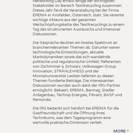
Networking Day erneut einige der wichtigsten
Stakeholder im Bereich Textilrecycling zusammen.
Dieses Jahr fand die Veranstaltung bei der Firma
EREMA in Ansfelden, Österreich, statt. Sie vereinte
wichtige Akteure aus der gesamten
Wertschöpfungskette des Textilrecyclings zu einem
Tag des strukturierten Austauschs und intensiver
Diskussionen.
Die Gespräche deckten ein breites Spektrum an
branchenrelevanten Themen ab. Darunter waren
technologische Entwicklungen, aktuelle
Marktdynamiken sowie das sich wandelnde
politische und regulatorische Umfeld. Referenten
von Zschimmer & Schwarz, Volkswagen Group
Innovation, STRÄHLE+HESS und der
Montanuniversität Leoben lieferten zu diesen
Themen fundierte Beiträge. Die interessanten
Diskussionen wurden auch dank der IRG-Partner
ermöglicht: Bekaert, EREMA, Barmag, Stadler
Anlagenbau, Technip Energies, Fibrant, BASF und
Remondis.
Die IRG bedankt sich herzlich bei EREMA für die
Gastfreundschaft und die Öffnung ihres
Technikums, was dem Tagesprogramm eine
wertvolle praktische Dimension verlieh.
MORE