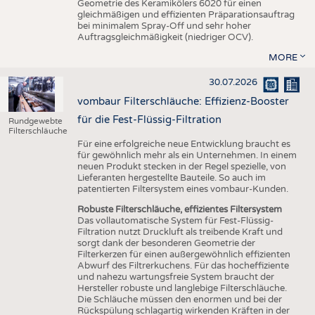
Geometrie des Keramikölers 6020 für einen
gleichmäßigen und effizienten Präparationsauftrag
bei minimalem Spray-Off und sehr hoher
Auftragsgleichmäßigkeit (niedriger OCV).
MORE
30.07.2026
vombaur Filterschläuche: Effizienz-Booster
für die Fest-Flüssig-Filtration
Rundgewebte
Filterschläuche
Für eine erfolgreiche neue Entwicklung braucht es
für gewöhnlich mehr als ein Unternehmen. In einem
neuen Produkt stecken in der Regel spezielle, von
Lieferanten hergestellte Bauteile. So auch im
patentierten Filtersystem eines vombaur-Kunden.
Robuste Filterschläuche, effizientes Filtersystem
Das vollautomatische System für Fest-Flüssig-
Filtration nutzt Druckluft als treibende Kraft und
sorgt dank der besonderen Geometrie der
Filterkerzen für einen außergewöhnlich effizienten
Abwurf des Filtrerkuchens. Für das hocheffiziente
und nahezu wartungsfreie System braucht der
Hersteller robuste und langlebige Filterschläuche.
Die Schläuche müssen den enormen und bei der
Rückspülung schlagartig wirkenden Kräften in der