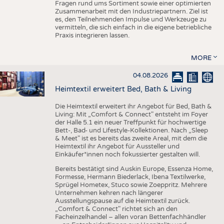
Fragen rund ums Sortiment sowie einer optimierten
Zusammenarbeit mit den Industriepartnern. Ziel ist
es, den Teilnehmenden Impulse und Werkzeuge zu
vermitteln, die sich einfach in die eigene betriebliche
Praxis integrieren lassen.
MORE
04.08.2026
Heimtextil erweitert Bed, Bath & Living
Die Heimtextil erweitert ihr Angebot für Bed, Bath &
Living: Mit „Comfort & Connect" entsteht im Foyer
der Halle 5.1 ein neuer Treffpunkt für hochwertige
Bett-, Bad- und Lifestyle-Kollektionen. Nach „Sleep
& Meet" ist es bereits das zweite Areal, mit dem die
Heimtextil ihr Angebot für Aussteller und
Einkäufer*innen noch fokussierter gestalten will.
Bereits bestätigt sind Auskin Europe, Essenza Home,
Formesse, Hermann Biederlack, Ibena Textilwerke,
Sprügel Hometex, Stuco sowie Zoeppritz. Mehrere
Unternehmen kehren nach längerer
Ausstellungspause auf die Heimtextil zurück.
„Comfort & Connect" richtet sich an den
Facheinzelhandel – allen voran Bettenfachhändler