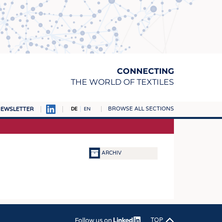
CONNECTING
THE WORLD OF TEXTILES
BROWSE ALL SECTIONS
EWSLETTER
DE
EN
AMPUS
TOFFE
ARCHIV
RN
E
BE
ICKE & GEWIRKE
Follow us on
TOP
STOFFE