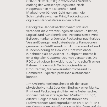
HEADHUNTING
GARNE
CONVENTION (PDC) ihr fachliches Netzwerk
entlang der Wertschöpfungskette. Nach
PRAKTIKA & AUSBILDUNGEN
Kooperationen mit Branchen- und
GEWEBE
Marketingverbänden rückt nun auch die
Schnittstelle zwischen Print, Packaging und
GESTRICKE & GEWIRKE
digitalem Handel stärker in den Fokus.
VLIESSTOFFE
Der digitale Handel wächst dynamisch und
verändert die Anforderungen an Kommunikation,
COMPOSITES
Logistik und Kundenerlebnis. Personalisierte Print-
Beileger, markenprägendes Packaging, nachhaltige
VEREDLUNG
Versandlösungen und datenbasierte Kampagnen
gewinnen im Wettbewerb um Aufmerksamkeit und
TEXTILMASCHINENBAU
Kundenbindung an Gewicht. Print wird dabei
zunehmend als physischer Touchpoint innerhalb
SENSORIK
einer digitalen Customer Journey verstanden. Die
PDC greift diese Entwicklung auf und schafft einen
RECYCLING
Rahmen, in dem sich Technologieanbieter,
Produzenten, Markenverantwortliche und E-
NACHHALTIGKEIT
Commerce-Experten praxisnah austauschen
können.
KREISLAUFWIRTSCHAFT
„Im Onlinehandel entscheidet oft der erste
TECHNISCHE TEXTILIEN
physische Kontakt über den Eindruck einer Marke.
Print und Packaging sind hier keine Nebensache,
SMART TEXTILES
sondern Teil der strategischen Markenführung“,
erklärt Rüdiger Maaß, Geschäftsführer des
MEDIZIN
Fachverbandes Medienproduktion e.V. (FMP). „Mit
der Kooperation schaffen wir eine Plattform, auf der