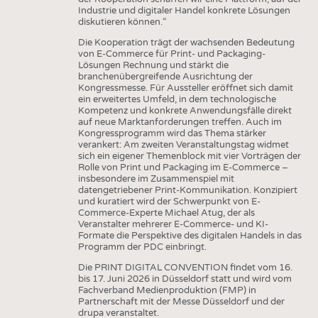
HAUS- UND HEIMTEXTILIEN
Industrie und digitaler Handel konkrete Lösungen
diskutieren können.“
BEKLEIDUNG
Die Kooperation trägt der wachsenden Bedeutung
TESTS
von E-Commerce für Print- und Packaging-
Lösungen Rechnung und stärkt die
BUSINESS
FAKTEN
branchenübergreifende Ausrichtung der
Kongressmesse. Für Aussteller eröffnet sich damit
UNTERNEHMEN
STATISTICS
ein erweitertes Umfeld, in dem technologische
Kompetenz und konkrete Anwendungsfälle direkt
AUSSCHREIBUNGEN
auf neue Marktanforderungen treffen. Auch im
Kongressprogramm wird das Thema stärker
DTV AUSSCHREIBUNGSDIENST
verankert: Am zweiten Veranstaltungstag widmet
sich ein eigener Themenblock mit vier Vorträgen der
WISSEN
TERMINE
Rolle von Print und Packaging im E-Commerce –
insbesondere im Zusammenspiel mit
DAUNENCHECK
BRANCHENTERMINE
datengetriebener Print-Kommunikation. Konzipiert
und kuratiert wird der Schwerpunkt von E-
ADRESSEN & LINKS
Commerce-Experte Michael Atug, der als
Veranstalter mehrerer E-Commerce- und KI-
LABELS
Formate die Perspektive des digitalen Handels in das
Programm der PDC einbringt.
PUBLIKATIONEN
Die PRINT DIGITAL CONVENTION findet vom 16.
bis 17. Juni 2026 in Düsseldorf statt und wird vom
Fachverband Medienproduktion (FMP) in
Partnerschaft mit der Messe Düsseldorf und der
drupa veranstaltet.