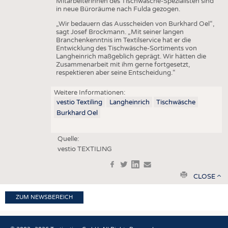
Mitarbeiterinnen des Tischwäsche-Spezialisten sind
HAUS- UND HEIMTEXTILIEN
in neue Büroräume nach Fulda gezogen.
BEKLEIDUNG
„Wir bedauern das Ausscheiden von Burkhard Oel“,
sagt Josef Brockmann. „Mit seiner langen
TESTS
Branchenkenntnis im Textilservice hat er die
Entwicklung des Tischwäsche-Sortiments von
BUSINESS
FAKTEN
Langheinrich maßgeblich geprägt. Wir hätten die
Zusammenarbeit mit ihm gerne fortgesetzt,
UNTERNEHMEN
STATISTICS
respektieren aber seine Entscheidung.“
AUSSCHREIBUNGEN
Weitere Informationen:
vestio Textiling
Langheinrich
Tischwäsche
DTV AUSSCHREIBUNGSDIENST
Burkhard Oel
WISSEN
TERMINE
DAUNENCHECK
BRANCHENTERMINE
Quelle:
vestio TEXTILING
ADRESSEN & LINKS
f
t
in
e
LABELS
print
CLOSE
PUBLIKATIONEN
ZUM NEWSBEREICH