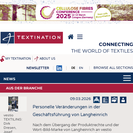
Direkt
zum
Inhalt
CONNECTING
THE WORLD OF TEXTILES
MY TEXTINATION
ABOUT US
BROWSE ALL SECTIONS
NEWSLETTER
DE
EN
NEWS
REPORTS & INTERVIEWS
NEWS
AKTUELLES
TEXTINATION NEWSLINE
AUS DER BRANCHE
AKTUELLES
KLARTEXT BY TEXTINATION
TEXTILE LEADERSHIP
09.03.2026
KLARTEXT BY TEXTINATION
TEXCAMPUS
JOBS
Personelle Veränderungen in der
Geschäftsführung von Langheinrich
ROHSTOFFE
STELLENMARKT
vestio
TEXTILING:
Dirk
FASERN
KRÜGER PERSONAL
Nach dem Übergang der Produktrechte und der
Dresen,
Wort-Bild-Marke von Langheinrich an vestio
Josef