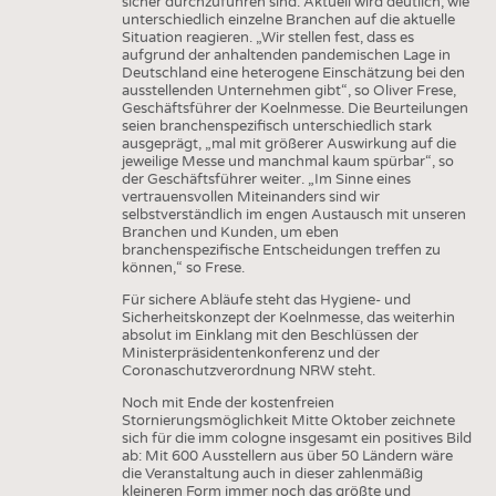
sicher durchzuführen sind. Aktuell wird deutlich, wie
unterschiedlich einzelne Branchen auf die aktuelle
Situation reagieren. „Wir stellen fest, dass es
aufgrund der anhaltenden pandemischen Lage in
Deutschland eine heterogene Einschätzung bei den
ausstellenden Unternehmen gibt“, so Oliver Frese,
Geschäftsführer der Koelnmesse. Die Beurteilungen
seien branchenspezifisch unterschiedlich stark
ausgeprägt, „mal mit größerer Auswirkung auf die
jeweilige Messe und manchmal kaum spürbar“, so
der Geschäftsführer weiter. „Im Sinne eines
vertrauensvollen Miteinanders sind wir
selbstverständlich im engen Austausch mit unseren
Branchen und Kunden, um eben
branchenspezifische Entscheidungen treffen zu
können,“ so Frese.
Für sichere Abläufe steht das Hygiene- und
Sicherheitskonzept der Koelnmesse, das weiterhin
absolut im Einklang mit den Beschlüssen der
Ministerpräsidentenkonferenz und der
Coronaschutzverordnung NRW steht.
Noch mit Ende der kostenfreien
Stornierungsmöglichkeit Mitte Oktober zeichnete
sich für die imm cologne insgesamt ein positives Bild
ab: Mit 600 Ausstellern aus über 50 Ländern wäre
die Veranstaltung auch in dieser zahlenmäßig
kleineren Form immer noch das größte und