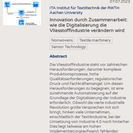
HEADHUNTING
YARNS
07.07.2023
NONWOVENS
ITA Institut für Textiltechnik der RWTH
TRAINING & APPRENTICESHIP
FABRICS
Aachen University
COMPOSITES
Innovation durch Zusammenarbeit:
KNITTINGS
FINISHING
wie die Digitalisierung die
Vliesstoffindustrie verändern wird
NONWOVENS
TEXTILE MACHINERY
COMPOSITES
Nonwovens
Textile machinery
SENSOR TECHNOLOGY
Sensor Technology
FINISHING
RECYCLING
Abstract
TEXTILE MACHINERY
SUSTAINABILITY
Die Vliesstoffindustrie steht vor zahlreichen
SENSOR TECHNOLOGY
Herausforderungen, darunter komplexe
CIRCULAR ECONOMY
Produktionsprozesse, hohe
RECYCLING
Qualitätsanforderungen, regulatorischer
TECHNICAL TEXTILES
Druck und Fachkräftemangel. Um diesen
SUSTAINABILITY
Herausforderungen zu begegnen, ist eine
SMART TEXTILES
zunehmende Automatisierung auf der
CIRCULAR ECONOMY
Grundlage der Digitalisierung der Industrie
MEDICINE
erforderlich. Obwohl die vierte industrielle
TECHNICAL TEXTILES
Revolution große Versprechen mit sich
INTERIOR TEXTILES
bringt, hinken viele Unternehmen,
SMART TEXTILES
einschließlich der Textilindustrie, bei der
APPAREL
Umsetzung von Industrie 4.0 noch hinterher.
MEDICINE
Dies liegt teilweise am hohen
TESTS
Implementierungsaufwand, fehlenden