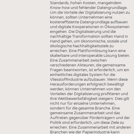
INTERIOR TEXTILES
Standards, hohen Kosten, mangelndem
Know-how und fehlender Datengrundlage.
Um die Vorteile der Digitalisierung nutzen zu
APPAREL
können, sollten Unternehmen eine
kosteneffiziente Datengrundlage aufbauen
TESTS
und digitale Kooperationen in Ökosystemen
BUSINESS
FACTS
eingehen. Die Digitalisierung und die
nachhaltige Transformation sollten Hand in
COMPANIES
STATISTICS
Hand gehen, um ökonomische, soziale und
ökologische Nachhaltigkeitsziele zu
GOOD TO KNOW
SCHEDULE
erreichen. Eine Plattformlösung kann eine
skalierbare und interoperable Lösung bieten.
DOWNCHECK
CALENDAR
Eine Zusammenarbeit zwischen
verschiedenen Akteuren, die gemeinsame
ADDRESSES & LINKS
Fragen beantworten, ist erforderlich, um ein
einheitliches digitales System für die
LABELS
Vliesstoffindustrie aufzubauen. Wenn diese
Herausforderungen erfolgreich bewältigt
PUBLICATIONS
werden, können Unternehmen von den
Vorteilen der Digitalisierung profitieren und
ihre Wettbewerbsfähigkeit steigern. Dies gilt
nicht nur für einzelne Unternehmen,
sondern für die gesamte Branche. Eine
gemeinsame Zusammenarbeit und das
Auftreten gegenüber Förderträgern und der
Politik sind erforderlich, um diese Ziele zu
erreichen. Eine Zusammenarbeit mit anderen
Branchen wie der Papierindustrie kann