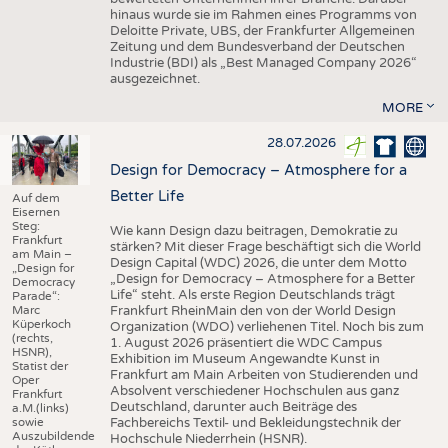
hinaus wurde sie im Rahmen eines Programms von
Deloitte Private, UBS, der Frankfurter Allgemeinen
Zeitung und dem Bundesverband der Deutschen
Industrie (BDI) als „Best Managed Company 2026“
ausgezeichnet.
MORE
28.07.2026
Design for Democracy – Atmosphere for a
Better Life
Auf dem
Eisernen
Steg:
Wie kann Design dazu beitragen, Demokratie zu
Frankfurt
stärken? Mit dieser Frage beschäftigt sich die World
am Main –
Design Capital (WDC) 2026, die unter dem Motto
„Design for
„Design for Democracy – Atmosphere for a Better
Democracy
Life“ steht. Als erste Region Deutschlands trägt
Parade“:
Marc
Frankfurt RheinMain den von der World Design
Küperkoch
Organization (WDO) verliehenen Titel. Noch bis zum
(rechts,
1. August 2026 präsentiert die WDC Campus
HSNR),
Exhibition im Museum Angewandte Kunst in
Statist der
Frankfurt am Main Arbeiten von Studierenden und
Oper
Absolvent verschiedener Hochschulen aus ganz
Frankfurt
Deutschland, darunter auch Beiträge des
a.M.(links)
sowie
Fachbereichs Textil- und Bekleidungstechnik der
Auszubildende
Hochschule Niederrhein (HSNR).