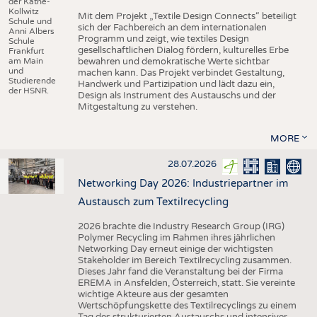
der Käthe-
Kollwitz
Mit dem Projekt „Textile Design Connects“ beteiligt
Schule und
sich der Fachbereich an dem internationalen
Anni Albers
Programm und zeigt, wie textiles Design
Schule
gesellschaftlichen Dialog fördern, kulturelles Erbe
Frankfurt
am Main
bewahren und demokratische Werte sichtbar
und
machen kann. Das Projekt verbindet Gestaltung,
Studierende
Handwerk und Partizipation und lädt dazu ein,
der HSNR.
Design als Instrument des Austauschs und der
Mitgestaltung zu verstehen.
MORE
28.07.2026
Networking Day 2026: Industriepartner im
Austausch zum Textilrecycling
2026 brachte die Industry Research Group (IRG)
Polymer Recycling im Rahmen ihres jährlichen
Networking Day erneut einige der wichtigsten
Stakeholder im Bereich Textilrecycling zusammen.
Dieses Jahr fand die Veranstaltung bei der Firma
EREMA in Ansfelden, Österreich, statt. Sie vereinte
wichtige Akteure aus der gesamten
Wertschöpfungskette des Textilrecyclings zu einem
Tag des strukturierten Austauschs und intensiver