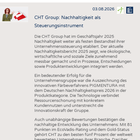
HAUS- UND HEIMTEXTILIEN
03.08.2026
BEKLEIDUNG
CHT Group: Nachhaltigkeit als
TESTS
Steuerungsinstrument
BUSINESS
FAKTEN
Die CHT Group hat im Geschäftsjahr 2025
Nachhaltigkeit weiter als festen Bestandteil ihrer
UNTERNEHMEN
STATISTICS
Unternehmenssteuerung etabliert. Der aktuelle
Nachhaltigkeitsbericht 2025 zeigt, wie ökologische,
AUSSCHREIBUNGEN
wirtschaftliche und soziale Ziele zunehmend
messbar gemacht und in Prozesse, Entscheidungen
DTV AUSSCHREIBUNGSDIENST
sowie Produktentwicklungen integriert werden.
WISSEN
TERMINE
Ein bedeutender Erfolg für die
Unternehmensgruppe war die Auszeichnung des
DAUNENCHECK
BRANCHENTERMINE
innovativen Färbeverfahrens PIGMENTURA mit
dem Deutschen Nachhaltigkeitspreis 2026 in der
ADRESSEN & LINKS
Produktkategorie. Die Technologie verbindet
Ressourcenschonung mit konkretem
LABELS
Kundennutzen und unterstreicht die
Innovationskraft der Gruppe.
PUBLIKATIONEN
Auch unabhängige Bewertungen bestätigen die
nachhaltige Entwicklung des Unternehmens: Mit 81
Punkten im EcoVadis-Rating und dem Gold-Status
gehört CHT zu den besten fünf Prozent der weltweit
bewerteten Unternehmen ihrer Branche. Darüber