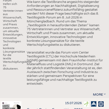
Forum
Wie kann die Textilbranche angesichts steigender
trafen sich
Anforderungen an Nachhaltigkeit, Digitalisierung
75
und Ressourceneffizienz zukunftsfähig gestaltet
Vertreter:innen
werden? Mit dieser Frage beschäftigte sich das 8.
aus
Textillogistik-Forum am 8. Juli 2026 in
Wissenschaft,
Wirtschaft
Mönchengladbach. Rund um das Thema
und Praxis
„Textillogistik in herausfordernden Zeiten“ kamen
zusammen,
75 Vertreterinnen und Vertreter aus Wissenschaft,
um aktuelle
Wirtschaft und Praxis zusammen, um aktuelle
Entwicklungen,
Entwicklungen, innovative Technologien und
innovative
konkrete Lösungsansätze für die textile
Technologien
Wertschöpfungskette zu diskutieren.
und
konkrete
Lösungsansätze
Veranstaltet wurde das Forum vom Center
für die
Textillogistik (CTL) der Hochschule Niederrhein
textile
(HSNR) gemeinsam mit dem Fraunhofer-Institut für
Wertschöpfungskette
Materialfluss und Logistik (IML) in Dortmund. Ziel
zu
der jährlich stattfindenden Veranstaltung ist es, den
diskutieren.
Austausch zwischen Forschung und Industrie zu
stärken und gemeinsam Perspektiven für eine
leistungsfähige und nachhaltige Textillogistik zu
entwickeln.
MORE
15.07.2026