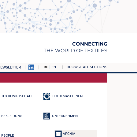
CONNECTING
THE WORLD OF TEXTILES
BROWSE ALL SECTIONS
EWSLETTER
DE
EN
AMPUS
TOFFE
TEXTILWIRTSCHAFT
TEXTILMASCHINEN
RN
E
BEKLEIDUNG
UNTERNEHMEN
BE
ICKE & GEWIRKE
ARCHIV
PEOPLE
STOFFE