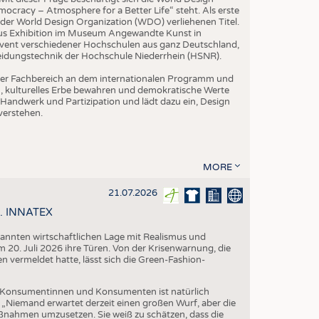
ocracy – Atmosphere for a Better Life“ steht. Als erste
der World Design Organization (WDO) verliehenen Titel.
us Exhibition im Museum Angewandte Kunst in
vent verschiedener Hochschulen aus ganz Deutschland,
leidungstechnik der Hochschule Niederrhein (HSNR).
h der Fachbereich an dem internationalen Programm und
ern, kulturelles Erbe bewahren und demokratische Werte
Handwerk und Partizipation und lädt dazu ein, Design
verstehen.
MORE
21.07.2026
58. INNATEX
spannten wirtschaftlichen Lage mit Realismus und
 20. Juli 2026 ihre Türen. Von der Krisenwarnung, die
vermeldet hatte, lässt sich die Green-Fashion-
Konsumentinnen und Konsumenten ist natürlich
. „Niemand erwartet derzeit einen großen Wurf, aber die
aßnahmen umzusetzen. Sie weiß zu schätzen, dass die