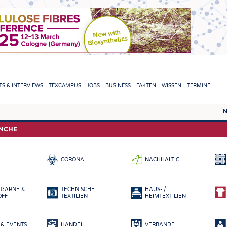
TION
S & INTERVIEWS
TEXCAMPUS
JOBS
BUSINESS
FAKTEN
WISSEN
TERMINE
N
REPORTS & INTERVIEWS
TEXC
ANCHE
TEXTINATION NEWSLINE
ROHS
CORONA
NACHHALTIG
TEXTILE LEADERSHIP
FASE
GARN
 GARNE &
TECHNISCHE
HAUS- /
GEWE
OFF
TEXTILIEN
HEIMTEXTILIEN
GESTR
& EVENTS
HANDEL
VERBÄNDE
VLIES