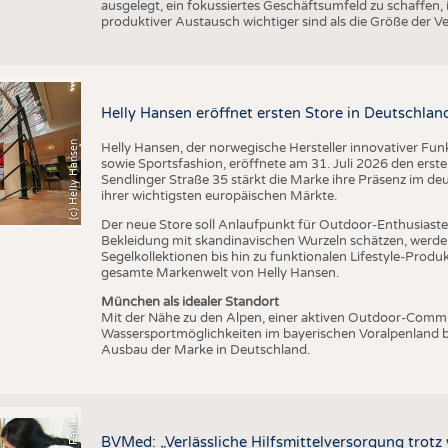
ausgelegt, ein fokussiertes Geschäftsumfeld zu schaffen,
produktiver Austausch wichtiger sind als die Größe der V
Helly Hansen eröffnet ersten Store in Deutschlan
(c) Helly Hansen
Helly Hansen, der norwegische Hersteller innovativer Fu
sowie Sportsfashion, eröffnete am 31. Juli 2026 den erst
Sendlinger Straße 35 stärkt die Marke ihre Präsenz im de
ihrer wichtigsten europäischen Märkte.
Der neue Store soll Anlaufpunkt für Outdoor-Enthusiasten
Bekleidung mit skandinavischen Wurzeln schätzen, werde
Segelkollektionen bis hin zu funktionalen Lifestyle-Prod
gesamte Markenwelt von Helly Hansen.
München als idealer Standort
Mit der Nähe zu den Alpen, einer aktiven Outdoor-Commun
Wassersportmöglichkeiten im bayerischen Voralpenland b
Ausbau der Marke in Deutschland.
s
BVMed: „Verlässliche Hilfsmittelversorgung trot