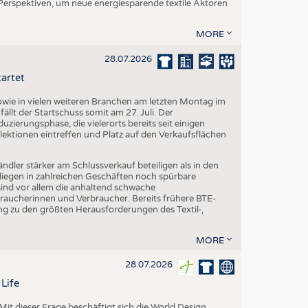
 Perspektiven, um neue energiesparende textile Aktoren
MORE
28.07.2026
tartet
ie in vielen weiteren Branchen am letzten Montag im
fällt der Startschuss somit am 27. Juli. Der
ierungsphase, die vielerorts bereits seit einigen
lektionen eintreffen und Platz auf den Verkaufsflächen
dler stärker am Schlussverkauf beteiligen als in den
liegen in zahlreichen Geschäften noch spürbare
ind vor allem die anhaltend schwache
aucherinnen und Verbraucher. Bereits frühere BTE-
g zu den größten Herausforderungen des Textil-,
MORE
28.07.2026
Life
it dieser Frage beschäftigt sich die World Design