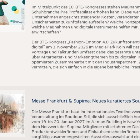
BUSINESS
FAKT
Im Mittelpunkt des 10. BTE-Kongresses stehen Maßnahmen
Grafik (c) BTE
UNTERNEHMEN
STATI
Schuhbranche ihre Profitabilität erhöhen kann. Dabei wer
Unternehmen angesichts steigender Kosten, veränderter 
TING
AUSSCHREIBUNGEN
Unsicherheiten zukunftsfähig aufstellen? Welche Konzepte
welche Maßnahmen und digitale Instrumente helfen mir, j
DTV AUSSCHREIBUNGSDIENST
erwirtschaften?
TERMINE
Der BTE-Kongress „Fashion-Emotion 4.0: Zukunftsorienti
digital“ am 3. November 2026 im MediaPark Köln will dazu
BRANCHENTERMINE
Vorträge und Talkrunden umfasst dabei das gesamte un
über Mitarbeiter- und Marketingthemen bis zu digitalen 
optimierten Zusammenarbeit mit den Industriepartnern. Z
vermitteln, die sich einfach in die eigene betriebliche Praxi
r
a
f
i
k
P
i
x
a
b
a
y
,
T
h
a
n
h
g
u
y
e
n
S
l
G
q
N
Messe Frankfurt & Supima: Neues kuratiertes Sou
Die Messe Frankfurt baut ihr internationales Textilnetzwe
Veranstaltung im Boutique-Stil, die sich ausschließlich h
vom 19. bis 20. Januar 2027 im Altman Building in New Yor
dem Netzwerk der Supima-Mitglieder mit erfahrenen Desi
Produktentwickler*innen und Einkaufsentscheider*inne
sorgfältig zusammengestellten Ausstellerauswahl und ein