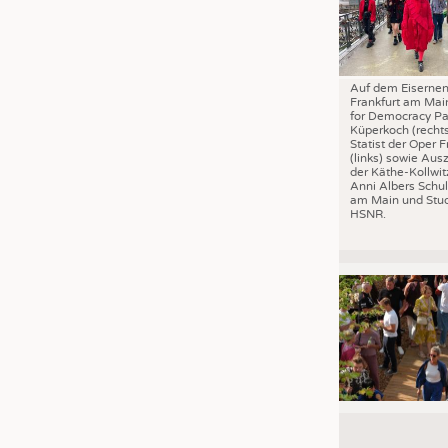
Auf dem Eisernen
Frankfurt am Mai
for Democracy Pa
Küperkoch (recht
Statist der Oper F
(links) sowie Aus
der Käthe-Kollwit
Anni Albers Schul
am Main und Stud
HSNR.