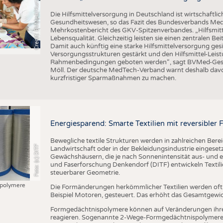
C
r
e
d
i
t
:
B
V
M
e
d
/
K
u
r
t
P
a
u
u
l
Die Hilfsmittelversorgung in Deutschland ist wirtschaftlic
Gesundheitswesen, so das Fazit des Bundesverbands Med
Mehrkostenbericht des GKV-Spitzenverbandes. „Hilfsmitte
Lebensqualität. Gleichzeitig leisten sie einen zentralen 
Damit auch künftig eine starke Hilfsmittelversorgung g
Versorgungsstrukturen gestärkt und den Hilfsmittel-Leistu
Rahmenbedingungen geboten werden“, sagt BVMed-Geschä
Möll. Der deutsche MedTech-Verband warnt deshalb davo
kurzfristiger Sparmaßnahmen zu machen.
Energiesparend: Smarte Textilien mit reversible
Bewegliche textile Strukturen werden in zahlreichen Bere
Foto: (c) DITF
Landwirtschaft oder in der Bekleidungsindustrie eingesetzt
Gewächshäusern, die je nach Sonnenintensität aus- und ei
und Faserforschung Denkendorf (DITF) entwickeln Textil
steuerbarer Geometrie.
polymere
Die Formänderungen herkömmlicher Textilien werden of
Beispiel Motoren, gesteuert. Das erhöht das Gesamtgewi
Formgedächtnispolymere können auf Veränderungen ihr
reagieren. Sogenannte 2-Wege-Formgedächtnispolymere 