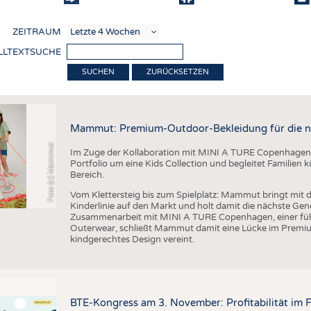
COMP
ZEITRAUM
VERE
LLTEXTSUCHE
TEXT
ZURÜCKSETZEN
SENS
RECY
Mammut: Premium-Outdoor-Bekleidung für die n
NACH
Foto (c) Mammut
Im Zuge der Kollaboration mit MINI A TURE Copenhagen 
KREI
Portfolio um eine Kids Collection und begleitet Familien
Bereich.
TECHN
Vom Klettersteig bis zum Spielplatz: Mammut bringt mit d
SMART
Kinderlinie auf den Markt und holt damit die nächste Gen
Zusammenarbeit mit MINI A TURE Copenhagen, einer füh
MEDI
Outerwear, schließt Mammut damit eine Lücke im Premi
kindgerechtes Design vereint.
HAUS-
BEKL
TESTS
BTE-Kongress am 3. November: Profitabilität im 