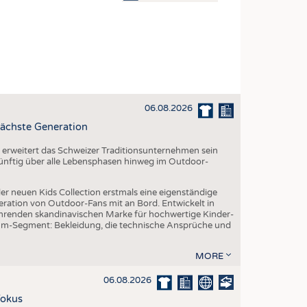
OSITES
DLUNG
ILMASCHINENBAU
ORIK
06.08.2026
CLING
ächste Generation
HALTIGKEIT
erweitert das Schweizer Traditionsunternehmen sein
SLAUFWIRTSCHAFT
 künftig über alle Lebensphasen hinweg im Outdoor-
ISCHE TEXTILIEN
er neuen Kids Collection erstmals eine eigenständige
 TEXTILES
eration von Outdoor-Fans mit an Bord. Entwickelt in
renden skandinavischen Marke für hochwertige Kinder-
ZIN
um-Segment: Bekleidung, die technische Ansprüche und
 UND HEIMTEXTILIEN
MORE
EIDUNG
06.08.2026
Fokus