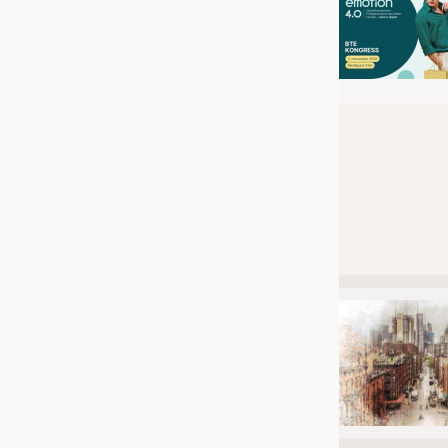
JOBS
STELLENMARKT
KRÜGER PERSONAL HEADHUN
PRAKTIKA & AUSBILDUNGEN
WISSEN
DAUNENCHECK
ADRESSEN & LINKS
LABELS
PUBLIKATIONEN