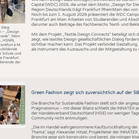
Capital (WDC) 2026, die unter dem Motto „Design for Dem
Foto: HSNR
Region Deutschlands trägt Frankfurt RheinMain den von 
Noch bis zum 1. August 2026 präsentiert die WDC Camp
Frankfurt am Main Arbeiten von Studierenden und Absol
darunter auch Beiträge des Fachbereichs Textil- und Bek
 Steg:
n – „Design
Mit dem Projekt „Textile Design Connects“ beteiligt sic
rade“: Marc
zeigt, wie textiles Design gesellschaftlichen Dialog förd
s, HSNR),
sichtbar machen kann. Das Projekt verbindet Gestaltung, 
rankfurt a.M.
als Instrument des Austauschs und der Mitgestaltung zu 
zubildende
z Schule und
e Frankfurt
ierende der
© Anna-Lena Guenther
Green Fashion zeigt sich zuversichtlich auf der 
Die Branche für Sustainable Fashion stellt sich der ange
Pragmatismus – mit dieser Bilanz schließt die INNATEX am
der Handelsverband Deutschland (HDE) vor wenigen Tagen 
Community nicht entmutigen.
„Die im Handel wahrgenommene Kaufzurückhaltung der 
Thema", sagt Alexander Hitzel, Projektleiter der INNATEX
Branche zeigt sich konstruktiv und bereit, die nötigen M