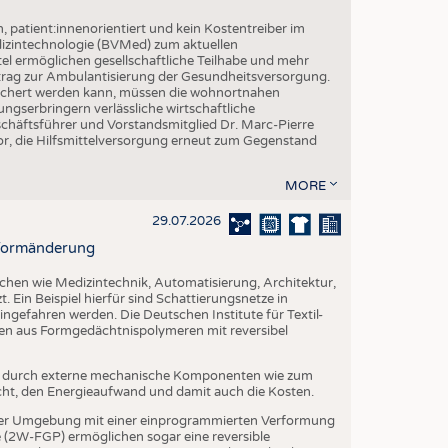
h, patient:innenorientiert und kein Kostentreiber im
izintechnologie (BVMed) zum aktuellen
l ermöglichen gesellschaftliche Teilhabe und mehr
Beitrag zur Ambulantisierung der Gesundheitsversorgung.
esichert werden kann, müssen die wohnortnahen
ngserbringern verlässliche wirtschaftliche
ftsführer und Vorstandsmitglied Dr. Marc-Pierre
r, die Hilfsmittelversorgung erneut zum Gegenstand
MORE
29.07.2026
r Formänderung
ichen wie Medizintechnik, Automatisierung, Architektur,
. Ein Beispiel hierfür sind Schattierungsnetze in
ngefahren werden. Die Deutschen Institute für Textil-
ien aus Formgedächtnispolymeren mit reversibel
t durch externe mechanische Komponenten wie zum
cht, den Energieaufwand und damit auch die Kosten.
er Umgebung mit einer einprogrammierten Verformung
(2W-FGP) ermöglichen sogar eine reversible