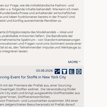
EN
 zur Frage, wie die mittelständische Fashion- und
STICS
den u.a. folgende Inhalte behandelt: Wie kann ich mein
Kundenbedürfnisse und anhaltender wirtschaftlicher
 und Ideen funktionieren bereits in der Praxis? Und
etzt und künftig ausreichende Renditen zu
erte Erfolgskonzepte des Modehandels – lokal und
 praktikable Antworten liefern. Die Bandbreite der
ternehmerische Spektrum - von Standortverbesserungen
Innovationen und Fragen rund ums Sortiment sowie einer
iel ist es, den Teilnehmenden Impulse und Werkzeuge zu
s integrieren lassen.
MORE
03.08.2026
rcing-Event für Stoffe in New York City
rk mit der Premiere der Prefab aus, einer Sourcing-
ochwertigen Stoffen widmet. Die Veranstaltung findet
k City statt und bringt ausgewählte Stoffhersteller aus
gner*innen, Stoffverantwortlichen,
n von Premium- und Luxusmarken zusammen. Mit einer
em zielgerichteten Besucheransatz ist Prefab darauf