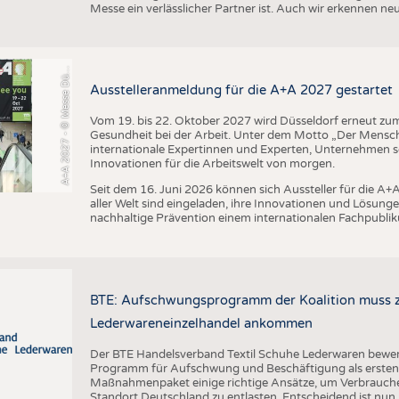
+
A
2
0
2
7
-
©
M
e
s
s
e
D
s
e
l
d
o
r
f
/
C
o
n
s
t
a
n
z
e
T
i
l
l
m
a
n
Messe ein verlässlicher Partner ist. Auch wir erkennen n
A
s
n
ü
Ausstelleranmeldung für die A+A 2027 gestartet
Vom 19. bis 22. Oktober 2027 wird Düsseldorf erneut zum 
Gesundheit bei der Arbeit. Unter dem Motto „Der Mensch
internationale Expertinnen und Experten, Unternehmen
Innovationen für die Arbeitswelt von morgen.
Seit dem 16. Juni 2026 können sich Aussteller für die 
aller Welt sind eingeladen, ihre Innovationen und Lösunge
nachhaltige Prävention einem internationalen Fachpublik
BTE: Aufschwungsprogramm der Koalition muss zü
Lederwareneinzelhandel ankommen
Der BTE Handelsverband Textil Schuhe Lederwaren bewert
Programm für Aufschwung und Beschäftigung als ersten w
Maßnahmenpaket einige richtige Ansätze, um Verbrauch
Standort Deutschland zu entlasten. Entscheidend ist nun,