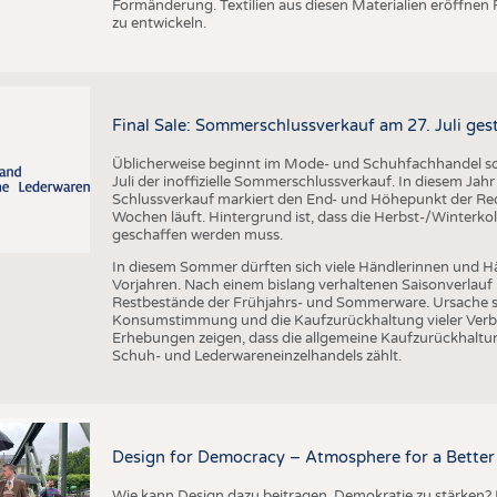
Formänderung. Textilien aus diesen Materialien eröffnen
zu entwickeln.
Final Sale: Sommerschlussverkauf am 27. Juli ges
Üblicherweise beginnt im Mode- und Schuhfachhandel sow
Juli der inoffizielle Sommerschlussverkauf. In diesem Jahr 
Schlussverkauf markiert den End- und Höhepunkt der Reduz
Wochen läuft. Hintergrund ist, dass die Herbst-/Winterkol
geschaffen werden muss.
In diesem Sommer dürften sich viele Händlerinnen und Hän
Vorjahren. Nach einem bislang verhaltenen Saisonverlauf 
Restbestände der Frühjahrs- und Sommerware. Ursache s
Konsumstimmung und die Kaufzurückhaltung vieler Verbr
Erhebungen zeigen, dass die allgemeine Kaufzurückhaltun
Schuh- und Lederwareneinzelhandels zählt.
Design for Democracy – Atmosphere for a Better 
Wie kann Design dazu beitragen, Demokratie zu stärken? M