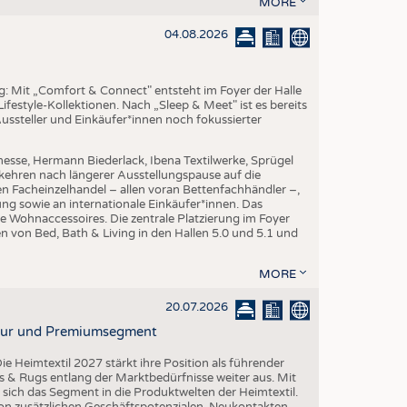
MORE
EN
STICS
04.08.2026
ng: Mit „Comfort & Connect" entsteht im Foyer der Halle
ifestyle-Kollektionen. Nach „Sleep & Meet" ist es bereits
Aussteller und Einkäufer*innen noch fokussierter
esse, Hermann Biederlack, Ibena Textilwerke, Sprügel
ehren nach längerer Ausstellungspause auf die
en Facheinzelhandel – allen voran Bettenfachhändler –,
ng sowie an internationale Einkäufer*innen. Das
e Wohnaccessoires. Die zentrale Platzierung im Foyer
n von Bed, Bath & Living in den Hallen 5.0 und 5.1 und
MORE
20.07.2026
ktur und Premiumsegment
ie Heimtextil 2027 stärkt ihre Position als führender
 & Rugs entlang der Marktbedürfnisse weiter aus. Mit
t sich das Segment in die Produktwelten der Heimtextil.
 von zusätzlichen Geschäftspotenzialen, Neukontakten