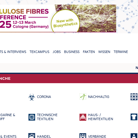
TION
S & INTERVIEWS
TEXCAMPUS
JOBS
BUSINESS
FAKTEN
WISSEN
TERMINE
N
REPORTS & INTERVIEWS
TEXC
ANCHE
TEXTINATION NEWSLINE
ROHS
CORONA
NACHHALTIG
TEXTILE LEADERSHIP
FASE
GARN
 GARNE &
TECHNISCHE
HAUS- /
GEWE
OFF
TEXTILIEN
HEIMTEXTILIEN
GESTR
& EVENTS
HANDEL
VERBÄNDE
VLIES