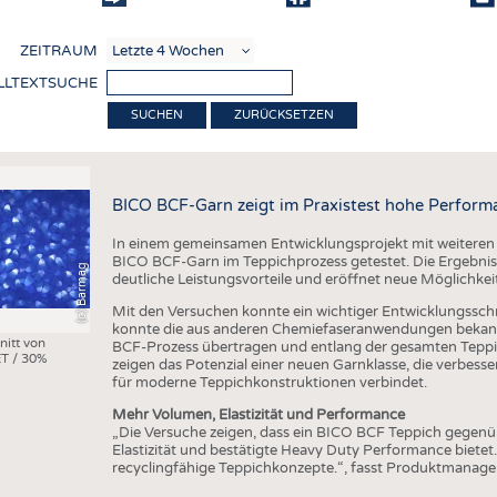
COMP
ZEITRAUM
VERE
LLTEXTSUCHE
TEXT
ZURÜCKSETZEN
SENS
RECY
BICO BCF-Garn zeigt im Praxistest hohe Perform
NACH
In einem gemeinsamen Entwicklungsprojekt mit weiteren
KREI
BICO BCF-Garn im Teppichprozess getestet. Die Ergebniss
(c) Barmag
deutliche Leistungsvorteile und eröffnet neue Möglichkei
TECHN
Mit den Versuchen konnte ein wichtiger Entwicklungsschri
SMART
konnte die aus anderen Chemiefaseranwendungen bekann
nitt von
BCF-Prozess übertragen und entlang der gesamten Teppi
T / 30%
MEDI
zeigen das Potenzial einer neuen Garnklasse, die verbes
für moderne Teppichkonstruktionen verbindet.
HAUS-
Mehr Volumen, Elastizität und Performance
BEKL
„Die Versuche zeigen, dass ein BICO BCF Teppich gegen
Elastizität und bestätigte Heavy Duty Performance bietet
TESTS
recyclingfähige Teppichkonzepte.“, fasst Produktmanag