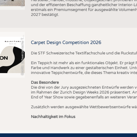
und der effizienten Beschaffung ganzheitlicher Interior
erstmals ein Premiumsegment für ausgewählte Volumenhers
r
a
f
i
k
:
S
c
h
w
e
i
z
e
r
i
s
c
h
e
e
t
i
l
f
a
c
h
s
c
h
u
l
e
S
T
2027 bestätigt.
G
x
F
T
Carpet Design Competition 2026
Die STF Schweizerische Textilfachschule und die Ruckstu
Ein Teppich ist mehr als ein funktionales Objekt. Er präg
Farbe und Handwerk zu einer gestalterischen Einheit. U
innovative Teppichentwürfe, die dieses Thema kreativ inte
Das Besondere
Die drei von der Jury ausgezeichneten Entwürfe werden v
im Rahmen der Zurich Design Weeks 2026 präsentiert. An
End of Year Show sowie gegebenenfalls an weiteren Vera
Zusätzlich werden ausgewählte Wettbewerbsentwürfe wäh
Nachhaltigkeit im Fokus