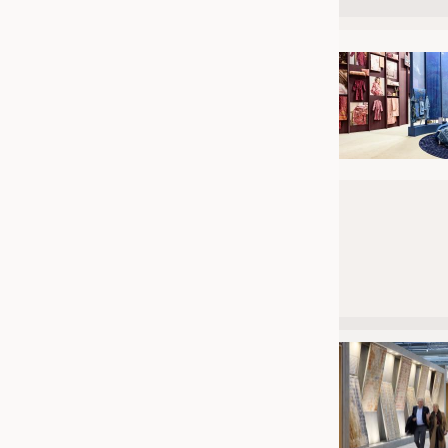
JOBS
STELLENMARKT
KRÜGER PERSONAL HEADHUN
PRAKTIKA & AUSBILDUNGEN
WISSEN
DAUNENCHECK
ADRESSEN & LINKS
LABELS
PUBLIKATIONEN