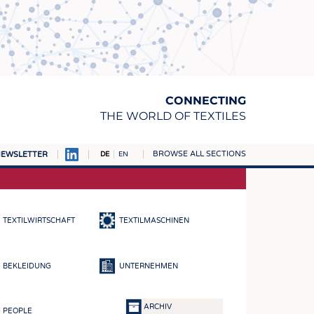
CONNECTING
THE WORLD OF TEXTILES
BROWSE ALL SECTIONS
EWSLETTER
DE
EN
AMPUS
TOFFE
TEXTILWIRTSCHAFT
TEXTILMASCHINEN
RN
E
BEKLEIDUNG
UNTERNEHMEN
BE
ICKE & GEWIRKE
ARCHIV
PEOPLE
STOFFE