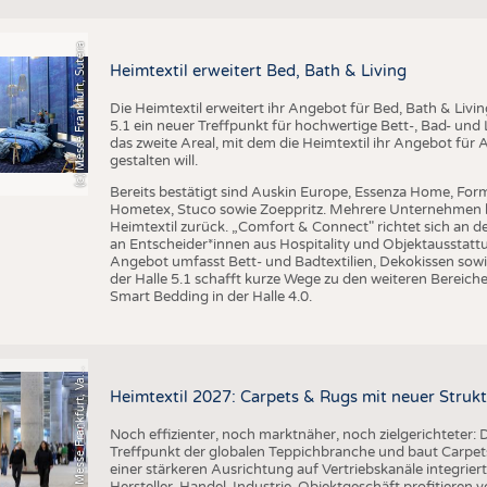
BUSINESS
FAKT
UNTERNEHMEN
STATI
(c) Messe Frankfurt, Sutera
Heimtextil erweitert Bed, Bath & Living
TING
AUSSCHREIBUNGEN
Die Heimtextil erweitert ihr Angebot für Bed, Bath & Livi
DTV AUSSCHREIBUNGSDIENST
5.1 ein neuer Treffpunkt für hochwertige Bett-, Bad- und L
TERMINE
das zweite Areal, mit dem die Heimtextil ihr Angebot für 
gestalten will.
BRANCHENTERMINE
Bereits bestätigt sind Auskin Europe, Essenza Home, Form
Hometex, Stuco sowie Zoeppritz. Mehrere Unternehmen k
Heimtextil zurück. „Comfort & Connect" richtet sich an d
an Entscheider*innen aus Hospitality und Objektausstattu
Angebot umfasst Bett- und Badtextilien, Dekokissen sowi
der Halle 5.1 schafft kurze Wege zu den weiteren Bereiche
Smart Bedding in der Halle 4.0.
o
t
o
M
e
s
s
e
F
r
a
n
k
f
u
r
t
,
V
l
n
t
i
F
e
n
a
Heimtextil 2027: Carpets & Rugs mit neuer Stru
Noch effizienter, noch marktnäher, noch zielgerichteter: D
Treffpunkt der globalen Teppichbranche und baut Carpets
einer stärkeren Ausrichtung auf Vertriebskanäle integrier
Hersteller, Handel, Industrie, Objektgeschäft profitieren