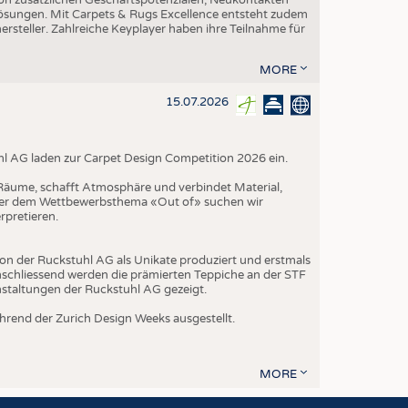
-Lösungen. Mit Carpets & Rugs Excellence entsteht zudem
teller. Zahlreiche Keyplayer haben ihre Teilnahme für
MORE
15.07.2026
hl AG laden zur Carpet Design Competition 2026 ein.
t Räume, schafft Atmosphäre und verbindet Material,
nter dem Wettbewerbsthema «Out of» suchen wir
rpretieren.
on der Ruckstuhl AG als Unikate produziert und erstmals
schliessend werden die prämierten Teppiche an der STF
nstaltungen der Ruckstuhl AG gezeigt.
rend der Zurich Design Weeks ausgestellt.
MORE