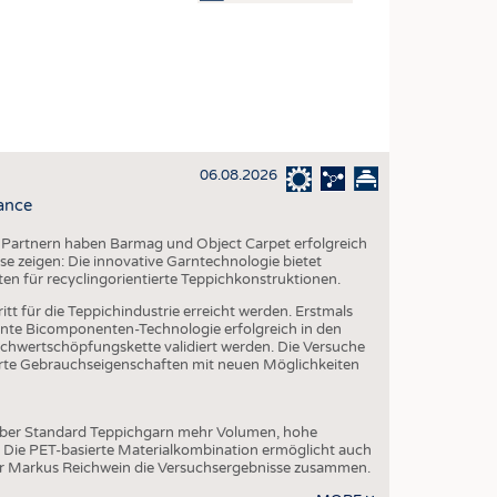
OSITES
DLUNG
ILMASCHINENBAU
ORIK
06.08.2026
CLING
ance
HALTIGKEIT
 Partnern haben Barmag und Object Carpet erfolgreich
SLAUFWIRTSCHAFT
e zeigen: Die innovative Garntechnologie bietet
ten für recyclingorientierte Teppichkonstruktionen.
ISCHE TEXTILIEN
tt für die Teppichindustrie erreicht werden. Erstmals
 TEXTILES
te Bicomponenten-Technologie erfolgreich in den
chwertschöpfungskette validiert werden. Die Versuche
ZIN
serte Gebrauchseigenschaften mit neuen Möglichkeiten
 UND HEIMTEXTILIEN
EIDUNG
über Standard Teppichgarn mehr Volumen, hohe
. Die PET-basierte Materialkombination ermöglicht auch
er Markus Reichwein die Versuchsergebnisse zusammen.