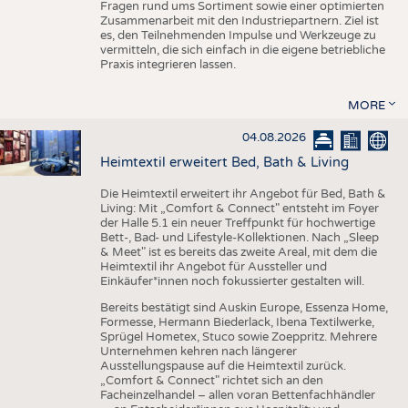
Fragen rund ums Sortiment sowie einer optimierten
Zusammenarbeit mit den Industriepartnern. Ziel ist
es, den Teilnehmenden Impulse und Werkzeuge zu
vermitteln, die sich einfach in die eigene betriebliche
Praxis integrieren lassen.
MORE
04.08.2026
Heimtextil erweitert Bed, Bath & Living
Die Heimtextil erweitert ihr Angebot für Bed, Bath &
Living: Mit „Comfort & Connect" entsteht im Foyer
der Halle 5.1 ein neuer Treffpunkt für hochwertige
Bett-, Bad- und Lifestyle-Kollektionen. Nach „Sleep
& Meet" ist es bereits das zweite Areal, mit dem die
Heimtextil ihr Angebot für Aussteller und
Einkäufer*innen noch fokussierter gestalten will.
Bereits bestätigt sind Auskin Europe, Essenza Home,
Formesse, Hermann Biederlack, Ibena Textilwerke,
Sprügel Hometex, Stuco sowie Zoeppritz. Mehrere
Unternehmen kehren nach längerer
Ausstellungspause auf die Heimtextil zurück.
„Comfort & Connect" richtet sich an den
Facheinzelhandel – allen voran Bettenfachhändler