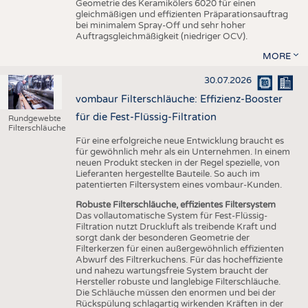
Geometrie des Keramikölers 6020 für einen
gleichmäßigen und effizienten Präparationsauftrag
bei minimalem Spray-Off und sehr hoher
Auftragsgleichmäßigkeit (niedriger OCV).
MORE
30.07.2026
vombaur Filterschläuche: Effizienz-Booster
für die Fest-Flüssig-Filtration
Rundgewebte
Filterschläuche
Für eine erfolgreiche neue Entwicklung braucht es
für gewöhnlich mehr als ein Unternehmen. In einem
neuen Produkt stecken in der Regel spezielle, von
Lieferanten hergestellte Bauteile. So auch im
patentierten Filtersystem eines vombaur-Kunden.
Robuste Filterschläuche, effizientes Filtersystem
Das vollautomatische System für Fest-Flüssig-
Filtration nutzt Druckluft als treibende Kraft und
sorgt dank der besonderen Geometrie der
Filterkerzen für einen außergewöhnlich effizienten
Abwurf des Filtrerkuchens. Für das hocheffiziente
und nahezu wartungsfreie System braucht der
Hersteller robuste und langlebige Filterschläuche.
Die Schläuche müssen den enormen und bei der
Rückspülung schlagartig wirkenden Kräften in der