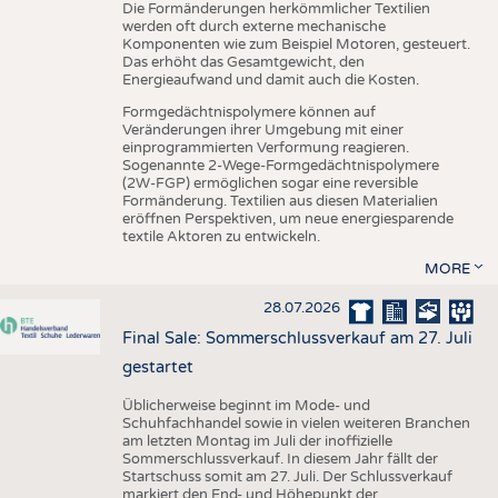
Die Formänderungen herkömmlicher Textilien
werden oft durch externe mechanische
Komponenten wie zum Beispiel Motoren, gesteuert.
Das erhöht das Gesamtgewicht, den
Energieaufwand und damit auch die Kosten.
Formgedächtnispolymere können auf
Veränderungen ihrer Umgebung mit einer
einprogrammierten Verformung reagieren.
Sogenannte 2-Wege-Formgedächtnispolymere
(2W-FGP) ermöglichen sogar eine reversible
Formänderung. Textilien aus diesen Materialien
eröffnen Perspektiven, um neue energiesparende
textile Aktoren zu entwickeln.
MORE
28.07.2026
Final Sale: Sommerschlussverkauf am 27. Juli
gestartet
Üblicherweise beginnt im Mode- und
Schuhfachhandel sowie in vielen weiteren Branchen
am letzten Montag im Juli der inoffizielle
Sommerschlussverkauf. In diesem Jahr fällt der
Startschuss somit am 27. Juli. Der Schlussverkauf
markiert den End- und Höhepunkt der