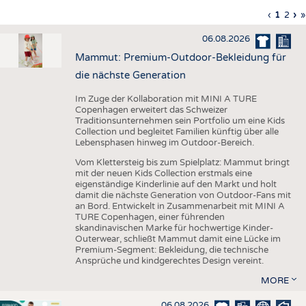
HAUS- UND HEIMTEXTILIEN
Vorherig
‹
Aktuell
1
Seite
2
Nä
›
L
»
Seitennummerierung
Seite
Seite
Sei
S
BEKLEIDUNG
06.08.2026
TESTS
Mammut: Premium-Outdoor-Bekleidung für
BUSINESS
FAKTEN
die nächste Generation
UNTERNEHMEN
STATISTICS
Im Zuge der Kollaboration mit MINI A TURE
Copenhagen erweitert das Schweizer
AUSSCHREIBUNGEN
Traditionsunternehmen sein Portfolio um eine Kids
Collection und begleitet Familien künftig über alle
DTV AUSSCHREIBUNGSDIENST
Lebensphasen hinweg im Outdoor-Bereich.
WISSEN
TERMINE
Vom Klettersteig bis zum Spielplatz: Mammut bringt
mit der neuen Kids Collection erstmals eine
DAUNENCHECK
BRANCHENTERMINE
eigenständige Kinderlinie auf den Markt und holt
damit die nächste Generation von Outdoor-Fans mit
ADRESSEN & LINKS
an Bord. Entwickelt in Zusammenarbeit mit MINI A
TURE Copenhagen, einer führenden
LABELS
skandinavischen Marke für hochwertige Kinder-
Outerwear, schließt Mammut damit eine Lücke im
PUBLIKATIONEN
Premium-Segment: Bekleidung, die technische
Ansprüche und kindgerechtes Design vereint.
MORE
06.08.2026