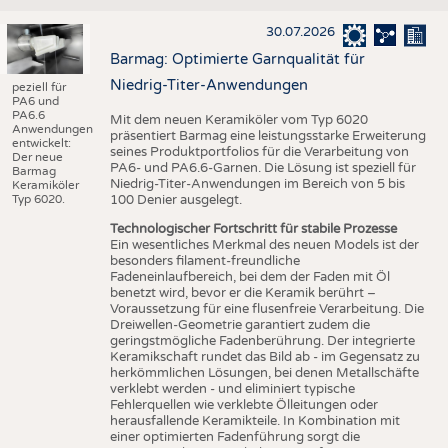
30.07.2026
Barmag: Optimierte Garnqualität für
Niedrig-Titer-Anwendungen
peziell für
PA6 und
PA6.6
Mit dem neuen Keramiköler vom Typ 6020
Anwendungen
präsentiert Barmag eine leistungsstarke Erweiterung
entwickelt:
seines Produktportfolios für die Verarbeitung von
Der neue
PA6- und PA6.6-Garnen. Die Lösung ist speziell für
Barmag
Niedrig-Titer-Anwendungen im Bereich von 5 bis
Keramiköler
Typ 6020.
100 Denier ausgelegt.
Technologischer Fortschritt für stabile Prozesse
Ein wesentliches Merkmal des neuen Models ist der
besonders filament-freundliche
Fadeneinlaufbereich, bei dem der Faden mit Öl
benetzt wird, bevor er die Keramik berührt –
Voraussetzung für eine flusenfreie Verarbeitung. Die
Dreiwellen-Geometrie garantiert zudem die
geringstmögliche Fadenberührung. Der integrierte
Keramikschaft rundet das Bild ab - im Gegensatz zu
herkömmlichen Lösungen, bei denen Metallschäfte
verklebt werden - und eliminiert typische
Fehlerquellen wie verklebte Ölleitungen oder
herausfallende Keramikteile. In Kombination mit
einer optimierten Fadenführung sorgt die