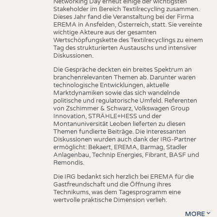
Networking Day erneut einige der wichtigsten
Stakeholder im Bereich Textilrecycling zusammen.
Dieses Jahr fand die Veranstaltung bei der Firma
EREMA in Ansfelden, Österreich, statt. Sie vereinte
wichtige Akteure aus der gesamten
Wertschöpfungskette des Textilrecyclings zu einem
Tag des strukturierten Austauschs und intensiver
Diskussionen.
Die Gespräche deckten ein breites Spektrum an
branchenrelevanten Themen ab. Darunter waren
technologische Entwicklungen, aktuelle
Marktdynamiken sowie das sich wandelnde
politische und regulatorische Umfeld. Referenten
von Zschimmer & Schwarz, Volkswagen Group
Innovation, STRÄHLE+HESS und der
Montanuniversität Leoben lieferten zu diesen
Themen fundierte Beiträge. Die interessanten
Diskussionen wurden auch dank der IRG-Partner
ermöglicht: Bekaert, EREMA, Barmag, Stadler
Anlagenbau, Technip Energies, Fibrant, BASF und
Remondis.
Die IRG bedankt sich herzlich bei EREMA für die
Gastfreundschaft und die Öffnung ihres
Technikums, was dem Tagesprogramm eine
wertvolle praktische Dimension verlieh.
MORE