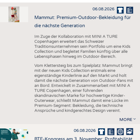
HAUS- UND HEIMTEXTILIEN
06.08.2026
BEKLEIDUNG
Mammut: Premium-Outdoor-Bekleidung für
TESTS
die nächste Generation
BUSINESS
FAKTEN
Im Zuge der Kollaboration mit MINI A TURE
Copenhagen erweitert das Schweizer
UNTERNEHMEN
STATISTICS
Traditionsunternehmen sein Portfolio um eine Kids
Collection und begleitet Familien künftig über alle
AUSSCHREIBUNGEN
Lebensphasen hinweg im Outdoor-Bereich.
DTV AUSSCHREIBUNGSDIENST
Vom Klettersteig bis zum Spielplatz: Mammut bringt
mit der neuen Kids Collection erstmals eine
WISSEN
TERMINE
eigenständige Kinderlinie auf den Markt und holt
damit die nächste Generation von Outdoor-Fans mit
DAUNENCHECK
BRANCHENTERMINE
an Bord. Entwickelt in Zusammenarbeit mit MINI A
TURE Copenhagen, einer führenden
ADRESSEN & LINKS
skandinavischen Marke für hochwertige Kinder-
Outerwear, schließt Mammut damit eine Lücke im
LABELS
Premium-Segment: Bekleidung, die technische
Ansprüche und kindgerechtes Design vereint.
PUBLIKATIONEN
MORE
06.08.2026
BTE-Kongress am 3. November: Profitabilität