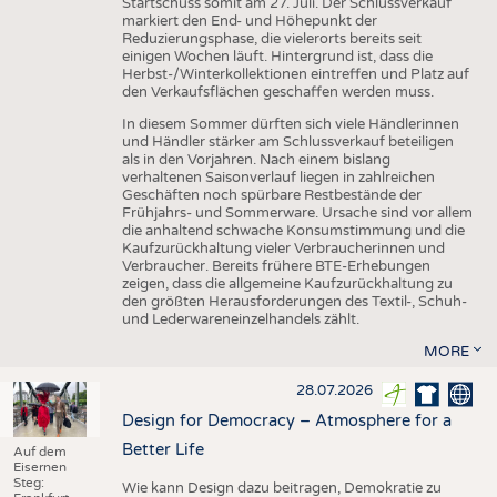
Startschuss somit am 27. Juli. Der Schlussverkauf
markiert den End- und Höhepunkt der
Reduzierungsphase, die vielerorts bereits seit
einigen Wochen läuft. Hintergrund ist, dass die
Herbst-/Winterkollektionen eintreffen und Platz auf
den Verkaufsflächen geschaffen werden muss.
In diesem Sommer dürften sich viele Händlerinnen
und Händler stärker am Schlussverkauf beteiligen
als in den Vorjahren. Nach einem bislang
verhaltenen Saisonverlauf liegen in zahlreichen
Geschäften noch spürbare Restbestände der
Frühjahrs- und Sommerware. Ursache sind vor allem
die anhaltend schwache Konsumstimmung und die
Kaufzurückhaltung vieler Verbraucherinnen und
Verbraucher. Bereits frühere BTE-Erhebungen
zeigen, dass die allgemeine Kaufzurückhaltung zu
den größten Herausforderungen des Textil-, Schuh-
und Lederwareneinzelhandels zählt.
MORE
28.07.2026
Design for Democracy – Atmosphere for a
Better Life
Auf dem
Eisernen
Steg:
Wie kann Design dazu beitragen, Demokratie zu