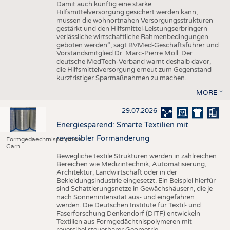
Damit auch künftig eine starke
Hilfsmittelversorgung gesichert werden kann,
müssen die wohnortnahen Versorgungsstrukturen
gestärkt und den Hilfsmittel-Leistungserbringern
verlässliche wirtschaftliche Rahmenbedingungen
geboten werden“, sagt BVMed-Geschäftsführer und
Vorstandsmitglied Dr. Marc-Pierre Möll. Der
deutsche MedTech-Verband warnt deshalb davor,
die Hilfsmittelversorgung erneut zum Gegenstand
kurzfristiger Sparmaßnahmen zu machen.
MORE
29.07.2026
Energiesparend: Smarte Textilien mit
reversibler Formänderung
Formgedaechtnispolymere
Garn
Bewegliche textile Strukturen werden in zahlreichen
Bereichen wie Medizintechnik, Automatisierung,
Architektur, Landwirtschaft oder in der
Bekleidungsindustrie eingesetzt. Ein Beispiel hierfür
sind Schattierungsnetze in Gewächshäusern, die je
nach Sonnenintensität aus- und eingefahren
werden. Die Deutschen Institute für Textil- und
Faserforschung Denkendorf (DITF) entwickeln
Textilien aus Formgedächtnispolymeren mit