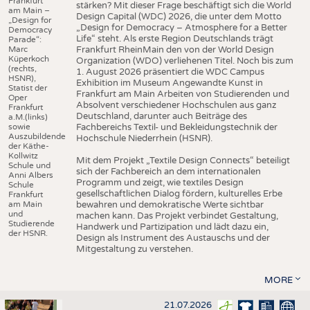
Frankfurt
stärken? Mit dieser Frage beschäftigt sich die World
am Main –
Design Capital (WDC) 2026, die unter dem Motto
„Design for
„Design for Democracy – Atmosphere for a Better
Democracy
Life“ steht. Als erste Region Deutschlands trägt
Parade“:
Marc
Frankfurt RheinMain den von der World Design
Küperkoch
Organization (WDO) verliehenen Titel. Noch bis zum
(rechts,
1. August 2026 präsentiert die WDC Campus
HSNR),
Exhibition im Museum Angewandte Kunst in
Statist der
Frankfurt am Main Arbeiten von Studierenden und
Oper
Absolvent verschiedener Hochschulen aus ganz
Frankfurt
Deutschland, darunter auch Beiträge des
a.M.(links)
sowie
Fachbereichs Textil- und Bekleidungstechnik der
Auszubildende
Hochschule Niederrhein (HSNR).
der Käthe-
Kollwitz
Mit dem Projekt „Textile Design Connects“ beteiligt
Schule und
sich der Fachbereich an dem internationalen
Anni Albers
Programm und zeigt, wie textiles Design
Schule
gesellschaftlichen Dialog fördern, kulturelles Erbe
Frankfurt
am Main
bewahren und demokratische Werte sichtbar
und
machen kann. Das Projekt verbindet Gestaltung,
Studierende
Handwerk und Partizipation und lädt dazu ein,
der HSNR.
Design als Instrument des Austauschs und der
Mitgestaltung zu verstehen.
MORE
21.07.2026