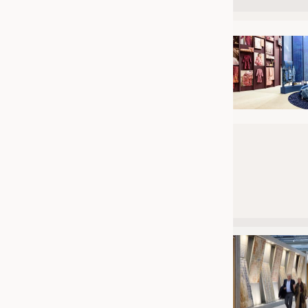
JOBS
STELLENMARKT
KRÜGER PERSONAL HEADHUN
PRAKTIKA & AUSBILDUNGEN
WISSEN
DAUNENCHECK
ADRESSEN & LINKS
LABELS
PUBLIKATIONEN