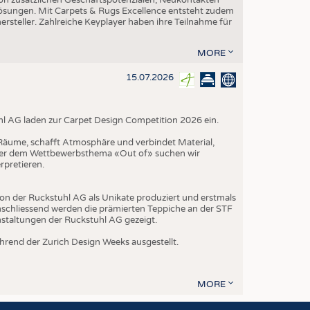
-Lösungen. Mit Carpets & Rugs Excellence entsteht zudem
teller. Zahlreiche Keyplayer haben ihre Teilnahme für
MORE
15.07.2026
hl AG laden zur Carpet Design Competition 2026 ein.
t Räume, schafft Atmosphäre und verbindet Material,
nter dem Wettbewerbsthema «Out of» suchen wir
rpretieren.
on der Ruckstuhl AG als Unikate produziert und erstmals
schliessend werden die prämierten Teppiche an der STF
nstaltungen der Ruckstuhl AG gezeigt.
rend der Zurich Design Weeks ausgestellt.
MORE