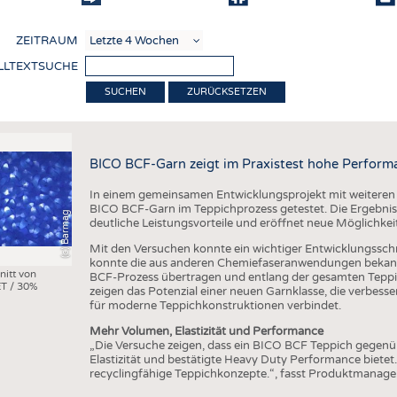
COMP
ZEITRAUM
VERE
LLTEXTSUCHE
TEXT
ZURÜCKSETZEN
SENS
RECY
BICO BCF-Garn zeigt im Praxistest hohe Perform
NACH
In einem gemeinsamen Entwicklungsprojekt mit weiteren
KREI
BICO BCF-Garn im Teppichprozess getestet. Die Ergebniss
(c) Barmag
deutliche Leistungsvorteile und eröffnet neue Möglichkei
TECHN
Mit den Versuchen konnte ein wichtiger Entwicklungsschri
SMART
konnte die aus anderen Chemiefaseranwendungen bekann
nitt von
BCF-Prozess übertragen und entlang der gesamten Teppi
T / 30%
MEDI
zeigen das Potenzial einer neuen Garnklasse, die verbes
für moderne Teppichkonstruktionen verbindet.
HAUS-
Mehr Volumen, Elastizität und Performance
BEKL
„Die Versuche zeigen, dass ein BICO BCF Teppich gegen
Elastizität und bestätigte Heavy Duty Performance bietet
TESTS
recyclingfähige Teppichkonzepte.“, fasst Produktmanag