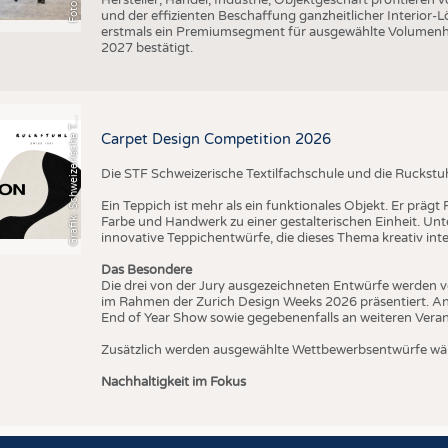
und der effizienten Beschaffung ganzheitlicher Interior
erstmals ein Premiumsegment für ausgewählte Volumenhers
r
a
f
i
k
:
S
c
h
w
e
i
z
e
r
i
s
c
h
e
e
t
i
l
f
a
c
h
s
c
h
u
l
e
S
T
2027 bestätigt.
G
x
F
T
Carpet Design Competition 2026
Die STF Schweizerische Textilfachschule und die Ruckstu
Ein Teppich ist mehr als ein funktionales Objekt. Er präg
Farbe und Handwerk zu einer gestalterischen Einheit. U
innovative Teppichentwürfe, die dieses Thema kreativ inte
Das Besondere
Die drei von der Jury ausgezeichneten Entwürfe werden v
im Rahmen der Zurich Design Weeks 2026 präsentiert. An
End of Year Show sowie gegebenenfalls an weiteren Vera
Zusätzlich werden ausgewählte Wettbewerbsentwürfe wäh
Nachhaltigkeit im Fokus