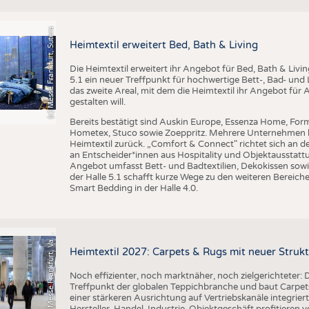
BUSINESS
FAKT
UNTERNEHMEN
STATI
(c) Messe Frankfurt, Sutera
Heimtextil erweitert Bed, Bath & Living
TING
AUSSCHREIBUNGEN
Die Heimtextil erweitert ihr Angebot für Bed, Bath & Livi
DTV AUSSCHREIBUNGSDIENST
5.1 ein neuer Treffpunkt für hochwertige Bett-, Bad- und L
TERMINE
das zweite Areal, mit dem die Heimtextil ihr Angebot für 
gestalten will.
BRANCHENTERMINE
Bereits bestätigt sind Auskin Europe, Essenza Home, Form
Hometex, Stuco sowie Zoeppritz. Mehrere Unternehmen k
Heimtextil zurück. „Comfort & Connect" richtet sich an d
an Entscheider*innen aus Hospitality und Objektausstattu
Angebot umfasst Bett- und Badtextilien, Dekokissen sowi
der Halle 5.1 schafft kurze Wege zu den weiteren Bereiche
Smart Bedding in der Halle 4.0.
o
t
o
M
e
s
s
e
F
r
a
n
k
f
u
r
t
,
V
l
n
t
i
F
e
n
a
Heimtextil 2027: Carpets & Rugs mit neuer Stru
Noch effizienter, noch marktnäher, noch zielgerichteter: D
Treffpunkt der globalen Teppichbranche und baut Carpets
einer stärkeren Ausrichtung auf Vertriebskanäle integrier
Hersteller, Handel, Industrie, Objektgeschäft profitieren