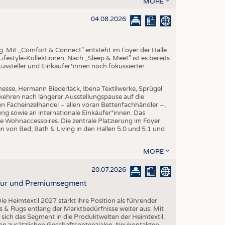
MORE
EN
STICS
04.08.2026
ng: Mit „Comfort & Connect" entsteht im Foyer der Halle
ifestyle-Kollektionen. Nach „Sleep & Meet" ist es bereits
Aussteller und Einkäufer*innen noch fokussierter
esse, Hermann Biederlack, Ibena Textilwerke, Sprügel
ehren nach längerer Ausstellungspause auf die
en Facheinzelhandel – allen voran Bettenfachhändler –,
ng sowie an internationale Einkäufer*innen. Das
e Wohnaccessoires. Die zentrale Platzierung im Foyer
n von Bed, Bath & Living in den Hallen 5.0 und 5.1 und
MORE
20.07.2026
ktur und Premiumsegment
ie Heimtextil 2027 stärkt ihre Position als führender
 & Rugs entlang der Marktbedürfnisse weiter aus. Mit
t sich das Segment in die Produktwelten der Heimtextil.
 von zusätzlichen Geschäftspotenzialen, Neukontakten