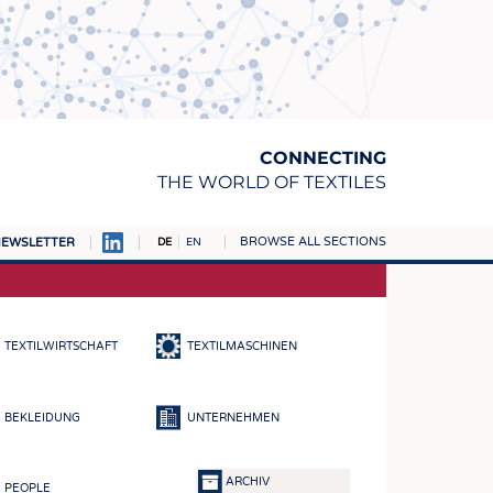
CONNECTING
THE WORLD OF TEXTILES
BROWSE ALL SECTIONS
EWSLETTER
DE
EN
AMPUS
TOFFE
TEXTILWIRTSCHAFT
TEXTILMASCHINEN
RN
E
BEKLEIDUNG
UNTERNEHMEN
BE
ICKE & GEWIRKE
ARCHIV
PEOPLE
STOFFE