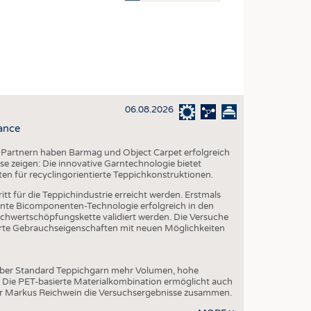
OSITES
DLUNG
ILMASCHINENBAU
ORIK
06.08.2026
CLING
ance
HALTIGKEIT
 Partnern haben Barmag und Object Carpet erfolgreich
SLAUFWIRTSCHAFT
e zeigen: Die innovative Garntechnologie bietet
ten für recyclingorientierte Teppichkonstruktionen.
ISCHE TEXTILIEN
tt für die Teppichindustrie erreicht werden. Erstmals
 TEXTILES
te Bicomponenten-Technologie erfolgreich in den
chwertschöpfungskette validiert werden. Die Versuche
ZIN
serte Gebrauchseigenschaften mit neuen Möglichkeiten
 UND HEIMTEXTILIEN
EIDUNG
über Standard Teppichgarn mehr Volumen, hohe
. Die PET-basierte Materialkombination ermöglicht auch
er Markus Reichwein die Versuchsergebnisse zusammen.