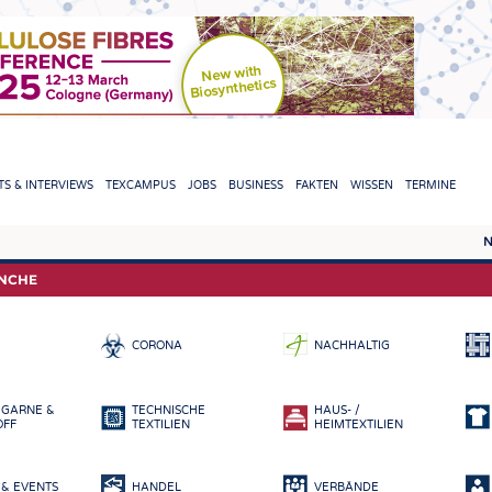
TION
S & INTERVIEWS
TEXCAMPUS
JOBS
BUSINESS
FAKTEN
WISSEN
TERMINE
N
REPORTS & INTERVIEWS
TEXC
ANCHE
TEXTINATION NEWSLINE
ROHS
CORONA
NACHHALTIG
TEXTILE LEADERSHIP
FASE
GARN
 GARNE &
TECHNISCHE
HAUS- /
GEWE
OFF
TEXTILIEN
HEIMTEXTILIEN
GESTR
& EVENTS
HANDEL
VERBÄNDE
VLIES