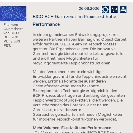
HAUS- UND HEIMTEXTILIEN
06.08.2026
BEKLEIDUNG
BICO BCF-Garn zeigt im Praxistest hohe
TESTS
Performance
Filament
Querschnitt
BUSINESS
FAKTEN
von BICO
In einem gemeinsamen Entwicklungsprojekt mit
BCF 70%
weiteren Partnern haben Barmag und Object Carpet
UNTERNEHMEN
STATISTICS
PET / 30%
erfolgreich BICO BCF-Garn im Teppichprozess
PBT.
getestet. Die Ergebnisse zeigen: Die innovative
AUSSCHREIBUNGEN
Garntechnologie bietet deutliche Leistungsvorteile
und eröffnet neue Möglichkeiten für
DTV AUSSCHREIBUNGSDIENST
recyclingorientierte Teppichkonstruktionen.
WISSEN
TERMINE
Mit den Versuchen konnte ein wichtiger
Entwicklungsschritt für die Teppichindustrie erreicht
DAUNENCHECK
BRANCHENTERMINE
werden. Erstmals konnte die aus anderen
Chemiefaseranwendungen bekannte
ADRESSEN & LINKS
Bicomponenten-Technologie erfolgreich in den
BCF-Prozess übertragen und entlang der gesamten
LABELS
Teppichwertschöpfungskette validiert werden. Die
Versuche zeigen das Potenzial einer neuen
PUBLIKATIONEN
Garnklasse, die verbesserte
Gebrauchseigenschaften mit neuen Möglichkeiten
für moderne Teppichkonstruktionen verbindet.
Mehr Volumen, Elastizität und Performance
„Die Versuche zeigen, dass ein BICO BCF Teppich