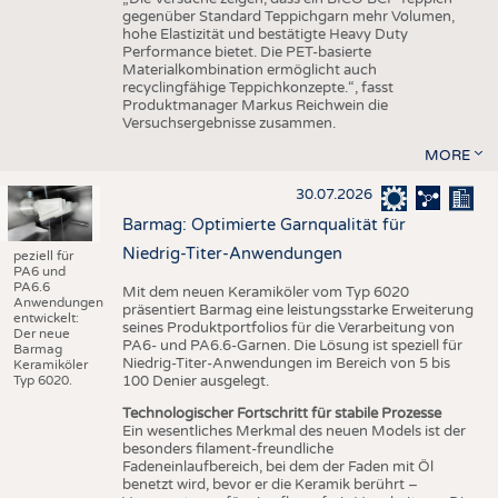
gegenüber Standard Teppichgarn mehr Volumen,
hohe Elastizität und bestätigte Heavy Duty
Performance bietet. Die PET-basierte
Materialkombination ermöglicht auch
recyclingfähige Teppichkonzepte.“, fasst
Produktmanager Markus Reichwein die
Versuchsergebnisse zusammen.
MORE
30.07.2026
Barmag: Optimierte Garnqualität für
Niedrig-Titer-Anwendungen
peziell für
PA6 und
PA6.6
Mit dem neuen Keramiköler vom Typ 6020
Anwendungen
präsentiert Barmag eine leistungsstarke Erweiterung
entwickelt:
seines Produktportfolios für die Verarbeitung von
Der neue
PA6- und PA6.6-Garnen. Die Lösung ist speziell für
Barmag
Niedrig-Titer-Anwendungen im Bereich von 5 bis
Keramiköler
Typ 6020.
100 Denier ausgelegt.
Technologischer Fortschritt für stabile Prozesse
Ein wesentliches Merkmal des neuen Models ist der
besonders filament-freundliche
Fadeneinlaufbereich, bei dem der Faden mit Öl
benetzt wird, bevor er die Keramik berührt –